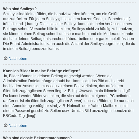
Was sind Smileys?
Smileys sind kleine Bilder, die benutzt werden können, um ein Gefühl
auszudrücken. Für jeden Smiley gibt es einen kurzen Code, z. B. bedeutet :)
fröhlich und :( traurig. Die Liste aller Smileys kannst du beim Verfassen eines
Beitrags sehen. Versuche bitte trotzdem, Smileys nicht zu häufig zu benutzen,
sie können einen Beitrag schnell unlesbar machen und ein Moderator könnte
deshalb deinen Beitrag entsprechend überarbeiten oder gar komplett löschen.
Die Board-Administration kann auch die Anzahl der Smileys begrenzen, die du
in einem Beitrag benutzen kannst.
Nach oben
Kann ich Bilder in meine Beiträge einfügen?
Ja, Bilder können in deinem Beitrag angezeigt werden. Wenn die
Administration Dateianhänge erlaubt hat, kannst du das Bild auch direkt
hochladen. Ansonsten musst du zu einem Bild verlinken, das auf einem
öffentlich zugänglichen Server liegt, z. B. http://www.domain.tld/mein-bild.gif.
Du kannst weder Bilder verlinken, die sich auf deinem eigenen PC befinden
(außer es ist ein öffentlich zugänglicher Server), noch zu Bildern, die nur nach
einer Anmeldung verfügbar sind, z. B. Hotmail- oder Yahoo-Mailboxen, mit
einem Passwort geschützte Seiten usw. Um das Bild anzuzeigen, benutze den
BBCode-Tag „[img]“.
Nach oben
Was sind globale Bekanntmachungen?