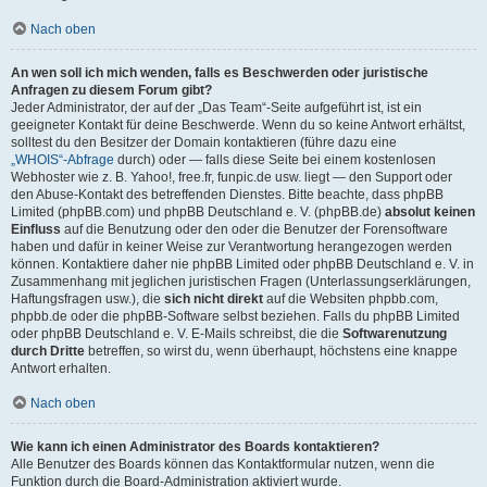
Nach oben
An wen soll ich mich wenden, falls es Beschwerden oder juristische
Anfragen zu diesem Forum gibt?
Jeder Administrator, der auf der „Das Team“-Seite aufgeführt ist, ist ein
geeigneter Kontakt für deine Beschwerde. Wenn du so keine Antwort erhältst,
solltest du den Besitzer der Domain kontaktieren (führe dazu eine
„WHOIS“-Abfrage
durch) oder — falls diese Seite bei einem kostenlosen
Webhoster wie z. B. Yahoo!, free.fr, funpic.de usw. liegt — den Support oder
den Abuse-Kontakt des betreffenden Dienstes. Bitte beachte, dass phpBB
Limited (phpBB.com) und phpBB Deutschland e. V. (phpBB.de)
absolut keinen
Einfluss
auf die Benutzung oder den oder die Benutzer der Forensoftware
haben und dafür in keiner Weise zur Verantwortung herangezogen werden
können. Kontaktiere daher nie phpBB Limited oder phpBB Deutschland e. V. in
Zusammenhang mit jeglichen juristischen Fragen (Unterlassungserklärungen,
Haftungsfragen usw.), die
sich nicht direkt
auf die Websiten phpbb.com,
phpbb.de oder die phpBB-Software selbst beziehen. Falls du phpBB Limited
oder phpBB Deutschland e. V. E-Mails schreibst, die die
Softwarenutzung
durch Dritte
betreffen, so wirst du, wenn überhaupt, höchstens eine knappe
Antwort erhalten.
Nach oben
Wie kann ich einen Administrator des Boards kontaktieren?
Alle Benutzer des Boards können das Kontaktformular nutzen, wenn die
Funktion durch die Board-Administration aktiviert wurde.