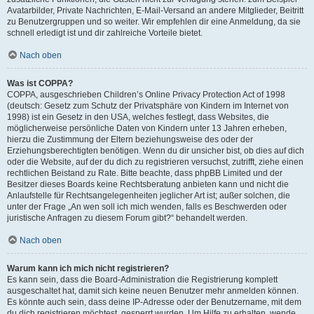
Avatarbilder, Private Nachrichten, E-Mail-Versand an andere Mitglieder, Beitritt
zu Benutzergruppen und so weiter. Wir empfehlen dir eine Anmeldung, da sie
schnell erledigt ist und dir zahlreiche Vorteile bietet.
Nach oben
Was ist COPPA?
COPPA, ausgeschrieben Children’s Online Privacy Protection Act of 1998
(deutsch: Gesetz zum Schutz der Privatsphäre von Kindern im Internet von
1998) ist ein Gesetz in den USA, welches festlegt, dass Websites, die
möglicherweise persönliche Daten von Kindern unter 13 Jahren erheben,
hierzu die Zustimmung der Eltern beziehungsweise des oder der
Erziehungsberechtigten benötigen. Wenn du dir unsicher bist, ob dies auf dich
oder die Website, auf der du dich zu registrieren versuchst, zutrifft, ziehe einen
rechtlichen Beistand zu Rate. Bitte beachte, dass phpBB Limited und der
Besitzer dieses Boards keine Rechtsberatung anbieten kann und nicht die
Anlaufstelle für Rechtsangelegenheiten jeglicher Art ist; außer solchen, die
unter der Frage „An wen soll ich mich wenden, falls es Beschwerden oder
juristische Anfragen zu diesem Forum gibt?“ behandelt werden.
Nach oben
Warum kann ich mich nicht registrieren?
Es kann sein, dass die Board-Administration die Registrierung komplett
ausgeschaltet hat, damit sich keine neuen Benutzer mehr anmelden können.
Es könnte auch sein, dass deine IP-Adresse oder der Benutzername, mit dem
du dich registrieren möchtest, gesperrt wurden. Um Hilfe zu erhalten, wende