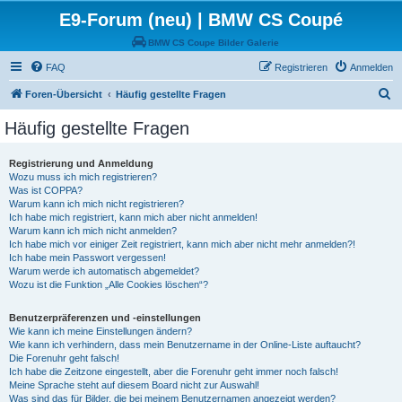
E9-Forum (neu) | BMW CS Coupé
BMW CS Coupe Bilder Galerie
FAQ
Registrieren
Anmelden
S
Foren-Übersicht
Häufig gestellte Fragen
u
Häufig gestellte Fragen
c
h
Registrierung und Anmeldung
Wozu muss ich mich registrieren?
e
Was ist COPPA?
Warum kann ich mich nicht registrieren?
Ich habe mich registriert, kann mich aber nicht anmelden!
Warum kann ich mich nicht anmelden?
Ich habe mich vor einiger Zeit registriert, kann mich aber nicht mehr anmelden?!
Ich habe mein Passwort vergessen!
Warum werde ich automatisch abgemeldet?
Wozu ist die Funktion „Alle Cookies löschen“?
Benutzerpräferenzen und -einstellungen
Wie kann ich meine Einstellungen ändern?
Wie kann ich verhindern, dass mein Benutzername in der Online-Liste auftaucht?
Die Forenuhr geht falsch!
Ich habe die Zeitzone eingestellt, aber die Forenuhr geht immer noch falsch!
Meine Sprache steht auf diesem Board nicht zur Auswahl!
Was sind das für Bilder, die bei meinem Benutzernamen angezeigt werden?