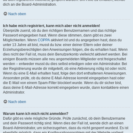
dich an die Board-Administration.
Nach oben
Ich habe mich registriert, kann mich aber nicht anmelden!
Überprüfe zuerst, ob du den richtigen Benutzernamen und das richtige
Passwort eingegeben hast. Wenn diese stimmen, dann gibt es zwei
Möglichkeiten. Wenn
COPPA
aktiviert ist und du angegeben hast, dass du
unter 13 Jahre alt bist, musst du bzw. einer deiner Eltern oder deiner
Erziehungsberechtigten den Anweisungen folgen, die du erhalten hast. Wenn
dies nicht der Fall ist, muss dein Benutzerkonto vielleicht aktiviert werden. Bei
einigen Boards müssen alle neu angemeldeten Mitglieder erst freigeschaltet
werden – entweder musst du dies selbst erledigen oder ein Administrator. Bei
der Registrierung wurde dir mitgeteilt, ob eine Aktivierung nötig ist oder nicht.
Wenn du eine E-Mail erhalten hast, folge den dort enthaltenen Anweisungen.
Ansonsten prüfe, ob du deine E-Mail-Adresse korrekt eingegeben hast oder
die E-Mail von einem Spam-Filter blockiert wurde. Wenn du dir sicher bist,
dass deine E-Mail-Adresse korrekt eingegeben wurde, dann kontaktiere einen
Administrator.
Nach oben
Warum kann ich mich nicht anmelden?
Dafür gibt es viele mögliche Gründe. Prüfe zunächst, ob dein Benutzername
und dein Passwort richtig sind. Wenn dies der Fall ist, wende dich an einen
Board-Administrator, um sicherzugehen, dass du nicht gesperrt wurdest. Es ist
ebenfalls möglich, dass ein Konfigurationsproblem mit der Website vorliegt,