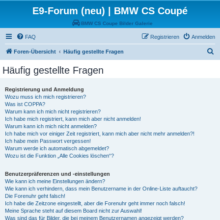
E9-Forum (neu) | BMW CS Coupé
BMW CS Coupe Bilder Galerie
FAQ
Registrieren
Anmelden
S
Foren-Übersicht
Häufig gestellte Fragen
u
Häufig gestellte Fragen
c
h
Registrierung und Anmeldung
Wozu muss ich mich registrieren?
e
Was ist COPPA?
Warum kann ich mich nicht registrieren?
Ich habe mich registriert, kann mich aber nicht anmelden!
Warum kann ich mich nicht anmelden?
Ich habe mich vor einiger Zeit registriert, kann mich aber nicht mehr anmelden?!
Ich habe mein Passwort vergessen!
Warum werde ich automatisch abgemeldet?
Wozu ist die Funktion „Alle Cookies löschen“?
Benutzerpräferenzen und -einstellungen
Wie kann ich meine Einstellungen ändern?
Wie kann ich verhindern, dass mein Benutzername in der Online-Liste auftaucht?
Die Forenuhr geht falsch!
Ich habe die Zeitzone eingestellt, aber die Forenuhr geht immer noch falsch!
Meine Sprache steht auf diesem Board nicht zur Auswahl!
Was sind das für Bilder, die bei meinem Benutzernamen angezeigt werden?