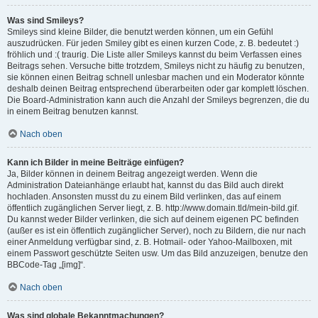
Was sind Smileys?
Smileys sind kleine Bilder, die benutzt werden können, um ein Gefühl
auszudrücken. Für jeden Smiley gibt es einen kurzen Code, z. B. bedeutet :)
fröhlich und :( traurig. Die Liste aller Smileys kannst du beim Verfassen eines
Beitrags sehen. Versuche bitte trotzdem, Smileys nicht zu häufig zu benutzen,
sie können einen Beitrag schnell unlesbar machen und ein Moderator könnte
deshalb deinen Beitrag entsprechend überarbeiten oder gar komplett löschen.
Die Board-Administration kann auch die Anzahl der Smileys begrenzen, die du
in einem Beitrag benutzen kannst.
Nach oben
Kann ich Bilder in meine Beiträge einfügen?
Ja, Bilder können in deinem Beitrag angezeigt werden. Wenn die
Administration Dateianhänge erlaubt hat, kannst du das Bild auch direkt
hochladen. Ansonsten musst du zu einem Bild verlinken, das auf einem
öffentlich zugänglichen Server liegt, z. B. http://www.domain.tld/mein-bild.gif.
Du kannst weder Bilder verlinken, die sich auf deinem eigenen PC befinden
(außer es ist ein öffentlich zugänglicher Server), noch zu Bildern, die nur nach
einer Anmeldung verfügbar sind, z. B. Hotmail- oder Yahoo-Mailboxen, mit
einem Passwort geschützte Seiten usw. Um das Bild anzuzeigen, benutze den
BBCode-Tag „[img]“.
Nach oben
Was sind globale Bekanntmachungen?