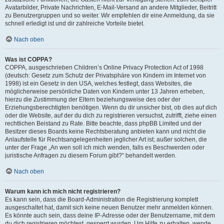
Avatarbilder, Private Nachrichten, E-Mail-Versand an andere Mitglieder, Beitritt
zu Benutzergruppen und so weiter. Wir empfehlen dir eine Anmeldung, da sie
schnell erledigt ist und dir zahlreiche Vorteile bietet.
Nach oben
Was ist COPPA?
COPPA, ausgeschrieben Children’s Online Privacy Protection Act of 1998
(deutsch: Gesetz zum Schutz der Privatsphäre von Kindern im Internet von
1998) ist ein Gesetz in den USA, welches festlegt, dass Websites, die
möglicherweise persönliche Daten von Kindern unter 13 Jahren erheben,
hierzu die Zustimmung der Eltern beziehungsweise des oder der
Erziehungsberechtigten benötigen. Wenn du dir unsicher bist, ob dies auf dich
oder die Website, auf der du dich zu registrieren versuchst, zutrifft, ziehe einen
rechtlichen Beistand zu Rate. Bitte beachte, dass phpBB Limited und der
Besitzer dieses Boards keine Rechtsberatung anbieten kann und nicht die
Anlaufstelle für Rechtsangelegenheiten jeglicher Art ist; außer solchen, die
unter der Frage „An wen soll ich mich wenden, falls es Beschwerden oder
juristische Anfragen zu diesem Forum gibt?“ behandelt werden.
Nach oben
Warum kann ich mich nicht registrieren?
Es kann sein, dass die Board-Administration die Registrierung komplett
ausgeschaltet hat, damit sich keine neuen Benutzer mehr anmelden können.
Es könnte auch sein, dass deine IP-Adresse oder der Benutzername, mit dem
du dich registrieren möchtest, gesperrt wurden. Um Hilfe zu erhalten, wende