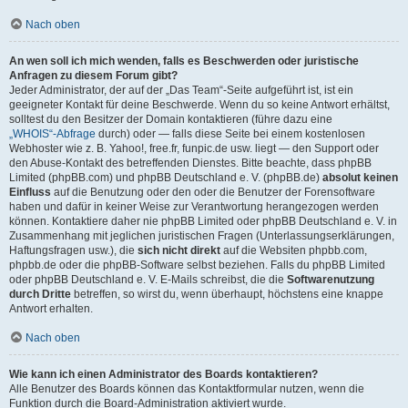
Nach oben
An wen soll ich mich wenden, falls es Beschwerden oder juristische
Anfragen zu diesem Forum gibt?
Jeder Administrator, der auf der „Das Team“-Seite aufgeführt ist, ist ein
geeigneter Kontakt für deine Beschwerde. Wenn du so keine Antwort erhältst,
solltest du den Besitzer der Domain kontaktieren (führe dazu eine
„WHOIS“-Abfrage
durch) oder — falls diese Seite bei einem kostenlosen
Webhoster wie z. B. Yahoo!, free.fr, funpic.de usw. liegt — den Support oder
den Abuse-Kontakt des betreffenden Dienstes. Bitte beachte, dass phpBB
Limited (phpBB.com) und phpBB Deutschland e. V. (phpBB.de)
absolut keinen
Einfluss
auf die Benutzung oder den oder die Benutzer der Forensoftware
haben und dafür in keiner Weise zur Verantwortung herangezogen werden
können. Kontaktiere daher nie phpBB Limited oder phpBB Deutschland e. V. in
Zusammenhang mit jeglichen juristischen Fragen (Unterlassungserklärungen,
Haftungsfragen usw.), die
sich nicht direkt
auf die Websiten phpbb.com,
phpbb.de oder die phpBB-Software selbst beziehen. Falls du phpBB Limited
oder phpBB Deutschland e. V. E-Mails schreibst, die die
Softwarenutzung
durch Dritte
betreffen, so wirst du, wenn überhaupt, höchstens eine knappe
Antwort erhalten.
Nach oben
Wie kann ich einen Administrator des Boards kontaktieren?
Alle Benutzer des Boards können das Kontaktformular nutzen, wenn die
Funktion durch die Board-Administration aktiviert wurde.