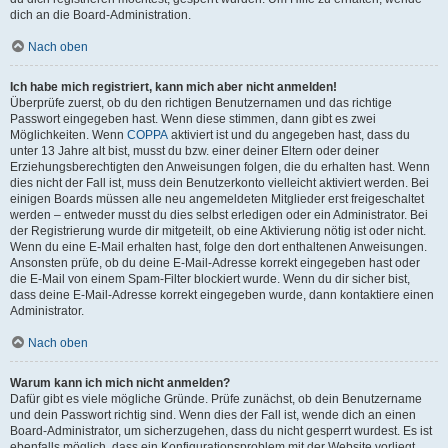
dich an die Board-Administration.
Nach oben
Ich habe mich registriert, kann mich aber nicht anmelden!
Überprüfe zuerst, ob du den richtigen Benutzernamen und das richtige
Passwort eingegeben hast. Wenn diese stimmen, dann gibt es zwei
Möglichkeiten. Wenn
COPPA
aktiviert ist und du angegeben hast, dass du
unter 13 Jahre alt bist, musst du bzw. einer deiner Eltern oder deiner
Erziehungsberechtigten den Anweisungen folgen, die du erhalten hast. Wenn
dies nicht der Fall ist, muss dein Benutzerkonto vielleicht aktiviert werden. Bei
einigen Boards müssen alle neu angemeldeten Mitglieder erst freigeschaltet
werden – entweder musst du dies selbst erledigen oder ein Administrator. Bei
der Registrierung wurde dir mitgeteilt, ob eine Aktivierung nötig ist oder nicht.
Wenn du eine E-Mail erhalten hast, folge den dort enthaltenen Anweisungen.
Ansonsten prüfe, ob du deine E-Mail-Adresse korrekt eingegeben hast oder
die E-Mail von einem Spam-Filter blockiert wurde. Wenn du dir sicher bist,
dass deine E-Mail-Adresse korrekt eingegeben wurde, dann kontaktiere einen
Administrator.
Nach oben
Warum kann ich mich nicht anmelden?
Dafür gibt es viele mögliche Gründe. Prüfe zunächst, ob dein Benutzername
und dein Passwort richtig sind. Wenn dies der Fall ist, wende dich an einen
Board-Administrator, um sicherzugehen, dass du nicht gesperrt wurdest. Es ist
ebenfalls möglich, dass ein Konfigurationsproblem mit der Website vorliegt,