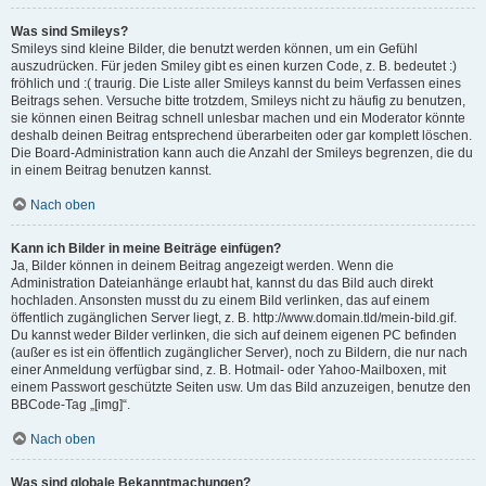
Was sind Smileys?
Smileys sind kleine Bilder, die benutzt werden können, um ein Gefühl
auszudrücken. Für jeden Smiley gibt es einen kurzen Code, z. B. bedeutet :)
fröhlich und :( traurig. Die Liste aller Smileys kannst du beim Verfassen eines
Beitrags sehen. Versuche bitte trotzdem, Smileys nicht zu häufig zu benutzen,
sie können einen Beitrag schnell unlesbar machen und ein Moderator könnte
deshalb deinen Beitrag entsprechend überarbeiten oder gar komplett löschen.
Die Board-Administration kann auch die Anzahl der Smileys begrenzen, die du
in einem Beitrag benutzen kannst.
Nach oben
Kann ich Bilder in meine Beiträge einfügen?
Ja, Bilder können in deinem Beitrag angezeigt werden. Wenn die
Administration Dateianhänge erlaubt hat, kannst du das Bild auch direkt
hochladen. Ansonsten musst du zu einem Bild verlinken, das auf einem
öffentlich zugänglichen Server liegt, z. B. http://www.domain.tld/mein-bild.gif.
Du kannst weder Bilder verlinken, die sich auf deinem eigenen PC befinden
(außer es ist ein öffentlich zugänglicher Server), noch zu Bildern, die nur nach
einer Anmeldung verfügbar sind, z. B. Hotmail- oder Yahoo-Mailboxen, mit
einem Passwort geschützte Seiten usw. Um das Bild anzuzeigen, benutze den
BBCode-Tag „[img]“.
Nach oben
Was sind globale Bekanntmachungen?