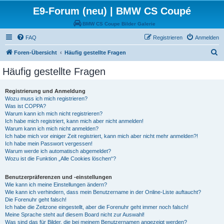
E9-Forum (neu) | BMW CS Coupé
BMW CS Coupe Bilder Galerie
FAQ
Registrieren
Anmelden
S
Foren-Übersicht
Häufig gestellte Fragen
u
Häufig gestellte Fragen
c
h
Registrierung und Anmeldung
Wozu muss ich mich registrieren?
e
Was ist COPPA?
Warum kann ich mich nicht registrieren?
Ich habe mich registriert, kann mich aber nicht anmelden!
Warum kann ich mich nicht anmelden?
Ich habe mich vor einiger Zeit registriert, kann mich aber nicht mehr anmelden?!
Ich habe mein Passwort vergessen!
Warum werde ich automatisch abgemeldet?
Wozu ist die Funktion „Alle Cookies löschen“?
Benutzerpräferenzen und -einstellungen
Wie kann ich meine Einstellungen ändern?
Wie kann ich verhindern, dass mein Benutzername in der Online-Liste auftaucht?
Die Forenuhr geht falsch!
Ich habe die Zeitzone eingestellt, aber die Forenuhr geht immer noch falsch!
Meine Sprache steht auf diesem Board nicht zur Auswahl!
Was sind das für Bilder, die bei meinem Benutzernamen angezeigt werden?