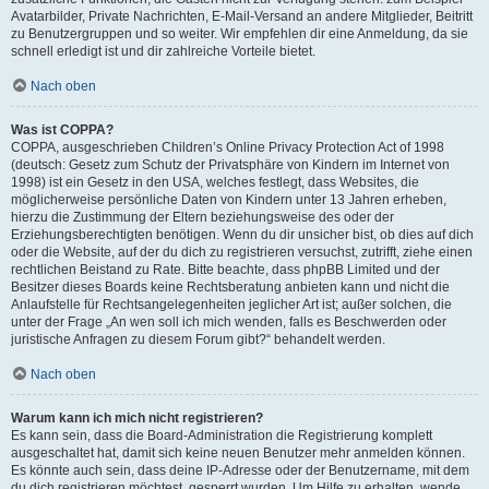
Avatarbilder, Private Nachrichten, E-Mail-Versand an andere Mitglieder, Beitritt
zu Benutzergruppen und so weiter. Wir empfehlen dir eine Anmeldung, da sie
schnell erledigt ist und dir zahlreiche Vorteile bietet.
Nach oben
Was ist COPPA?
COPPA, ausgeschrieben Children’s Online Privacy Protection Act of 1998
(deutsch: Gesetz zum Schutz der Privatsphäre von Kindern im Internet von
1998) ist ein Gesetz in den USA, welches festlegt, dass Websites, die
möglicherweise persönliche Daten von Kindern unter 13 Jahren erheben,
hierzu die Zustimmung der Eltern beziehungsweise des oder der
Erziehungsberechtigten benötigen. Wenn du dir unsicher bist, ob dies auf dich
oder die Website, auf der du dich zu registrieren versuchst, zutrifft, ziehe einen
rechtlichen Beistand zu Rate. Bitte beachte, dass phpBB Limited und der
Besitzer dieses Boards keine Rechtsberatung anbieten kann und nicht die
Anlaufstelle für Rechtsangelegenheiten jeglicher Art ist; außer solchen, die
unter der Frage „An wen soll ich mich wenden, falls es Beschwerden oder
juristische Anfragen zu diesem Forum gibt?“ behandelt werden.
Nach oben
Warum kann ich mich nicht registrieren?
Es kann sein, dass die Board-Administration die Registrierung komplett
ausgeschaltet hat, damit sich keine neuen Benutzer mehr anmelden können.
Es könnte auch sein, dass deine IP-Adresse oder der Benutzername, mit dem
du dich registrieren möchtest, gesperrt wurden. Um Hilfe zu erhalten, wende