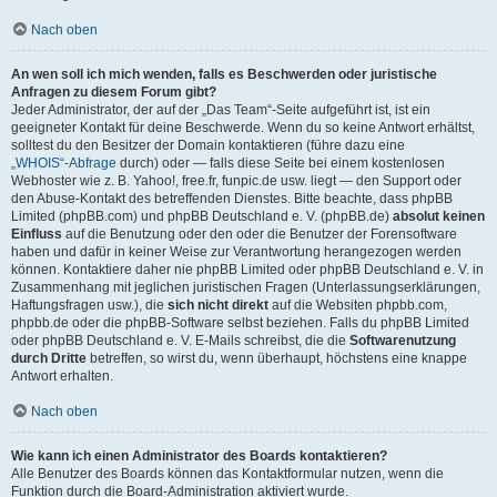
Nach oben
An wen soll ich mich wenden, falls es Beschwerden oder juristische
Anfragen zu diesem Forum gibt?
Jeder Administrator, der auf der „Das Team“-Seite aufgeführt ist, ist ein
geeigneter Kontakt für deine Beschwerde. Wenn du so keine Antwort erhältst,
solltest du den Besitzer der Domain kontaktieren (führe dazu eine
„WHOIS“-Abfrage
durch) oder — falls diese Seite bei einem kostenlosen
Webhoster wie z. B. Yahoo!, free.fr, funpic.de usw. liegt — den Support oder
den Abuse-Kontakt des betreffenden Dienstes. Bitte beachte, dass phpBB
Limited (phpBB.com) und phpBB Deutschland e. V. (phpBB.de)
absolut keinen
Einfluss
auf die Benutzung oder den oder die Benutzer der Forensoftware
haben und dafür in keiner Weise zur Verantwortung herangezogen werden
können. Kontaktiere daher nie phpBB Limited oder phpBB Deutschland e. V. in
Zusammenhang mit jeglichen juristischen Fragen (Unterlassungserklärungen,
Haftungsfragen usw.), die
sich nicht direkt
auf die Websiten phpbb.com,
phpbb.de oder die phpBB-Software selbst beziehen. Falls du phpBB Limited
oder phpBB Deutschland e. V. E-Mails schreibst, die die
Softwarenutzung
durch Dritte
betreffen, so wirst du, wenn überhaupt, höchstens eine knappe
Antwort erhalten.
Nach oben
Wie kann ich einen Administrator des Boards kontaktieren?
Alle Benutzer des Boards können das Kontaktformular nutzen, wenn die
Funktion durch die Board-Administration aktiviert wurde.