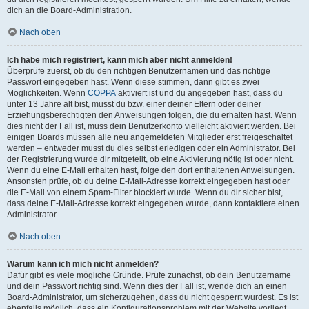
dich an die Board-Administration.
Nach oben
Ich habe mich registriert, kann mich aber nicht anmelden!
Überprüfe zuerst, ob du den richtigen Benutzernamen und das richtige
Passwort eingegeben hast. Wenn diese stimmen, dann gibt es zwei
Möglichkeiten. Wenn
COPPA
aktiviert ist und du angegeben hast, dass du
unter 13 Jahre alt bist, musst du bzw. einer deiner Eltern oder deiner
Erziehungsberechtigten den Anweisungen folgen, die du erhalten hast. Wenn
dies nicht der Fall ist, muss dein Benutzerkonto vielleicht aktiviert werden. Bei
einigen Boards müssen alle neu angemeldeten Mitglieder erst freigeschaltet
werden – entweder musst du dies selbst erledigen oder ein Administrator. Bei
der Registrierung wurde dir mitgeteilt, ob eine Aktivierung nötig ist oder nicht.
Wenn du eine E-Mail erhalten hast, folge den dort enthaltenen Anweisungen.
Ansonsten prüfe, ob du deine E-Mail-Adresse korrekt eingegeben hast oder
die E-Mail von einem Spam-Filter blockiert wurde. Wenn du dir sicher bist,
dass deine E-Mail-Adresse korrekt eingegeben wurde, dann kontaktiere einen
Administrator.
Nach oben
Warum kann ich mich nicht anmelden?
Dafür gibt es viele mögliche Gründe. Prüfe zunächst, ob dein Benutzername
und dein Passwort richtig sind. Wenn dies der Fall ist, wende dich an einen
Board-Administrator, um sicherzugehen, dass du nicht gesperrt wurdest. Es ist
ebenfalls möglich, dass ein Konfigurationsproblem mit der Website vorliegt,