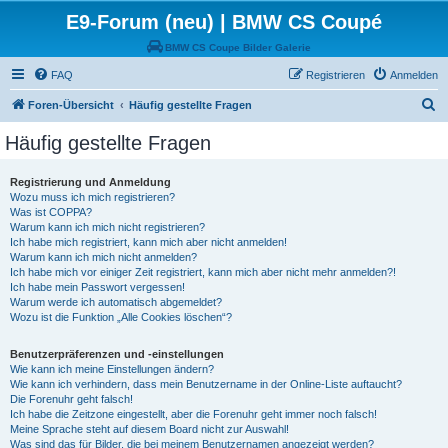
E9-Forum (neu) | BMW CS Coupé
BMW CS Coupe Bilder Galerie
FAQ
Registrieren
Anmelden
S
Foren-Übersicht
Häufig gestellte Fragen
u
Häufig gestellte Fragen
c
h
Registrierung und Anmeldung
Wozu muss ich mich registrieren?
e
Was ist COPPA?
Warum kann ich mich nicht registrieren?
Ich habe mich registriert, kann mich aber nicht anmelden!
Warum kann ich mich nicht anmelden?
Ich habe mich vor einiger Zeit registriert, kann mich aber nicht mehr anmelden?!
Ich habe mein Passwort vergessen!
Warum werde ich automatisch abgemeldet?
Wozu ist die Funktion „Alle Cookies löschen“?
Benutzerpräferenzen und -einstellungen
Wie kann ich meine Einstellungen ändern?
Wie kann ich verhindern, dass mein Benutzername in der Online-Liste auftaucht?
Die Forenuhr geht falsch!
Ich habe die Zeitzone eingestellt, aber die Forenuhr geht immer noch falsch!
Meine Sprache steht auf diesem Board nicht zur Auswahl!
Was sind das für Bilder, die bei meinem Benutzernamen angezeigt werden?