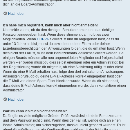
dich an die Board-Administration.
Nach oben
Ich habe mich registriert, kann mich aber nicht anmelden!
Überprüfe zuerst, ob du den richtigen Benutzernamen und das richtige
Passwort eingegeben hast. Wenn diese stimmen, dann gibt es zwei
Möglichkeiten. Wenn
COPPA
aktiviert ist und du angegeben hast, dass du
unter 13 Jahre alt bist, musst du bzw. einer deiner Eltern oder deiner
Erziehungsberechtigten den Anweisungen folgen, die du erhalten hast. Wenn
dies nicht der Fall ist, muss dein Benutzerkonto vielleicht aktiviert werden. Bei
einigen Boards müssen alle neu angemeldeten Mitglieder erst freigeschaltet
werden – entweder musst du dies selbst erledigen oder ein Administrator. Bei
der Registrierung wurde dir mitgeteilt, ob eine Aktivierung nötig ist oder nicht.
Wenn du eine E-Mail erhalten hast, folge den dort enthaltenen Anweisungen.
Ansonsten prüfe, ob du deine E-Mail-Adresse korrekt eingegeben hast oder
die E-Mail von einem Spam-Filter blockiert wurde. Wenn du dir sicher bist,
dass deine E-Mail-Adresse korrekt eingegeben wurde, dann kontaktiere einen
Administrator.
Nach oben
Warum kann ich mich nicht anmelden?
Dafür gibt es viele mögliche Gründe. Prüfe zunächst, ob dein Benutzername
und dein Passwort richtig sind. Wenn dies der Fall ist, wende dich an einen
Board-Administrator, um sicherzugehen, dass du nicht gesperrt wurdest. Es ist
ebenfalls möglich, dass ein Konfigurationsproblem mit der Website vorliegt,