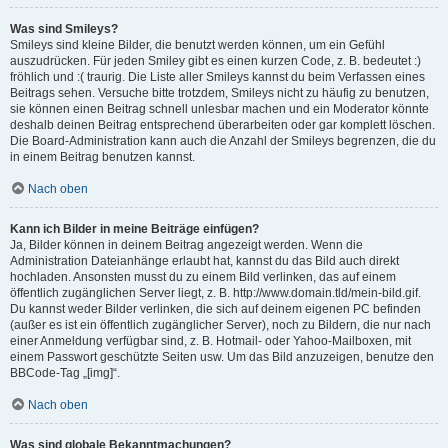
Was sind Smileys?
Smileys sind kleine Bilder, die benutzt werden können, um ein Gefühl
auszudrücken. Für jeden Smiley gibt es einen kurzen Code, z. B. bedeutet :)
fröhlich und :( traurig. Die Liste aller Smileys kannst du beim Verfassen eines
Beitrags sehen. Versuche bitte trotzdem, Smileys nicht zu häufig zu benutzen,
sie können einen Beitrag schnell unlesbar machen und ein Moderator könnte
deshalb deinen Beitrag entsprechend überarbeiten oder gar komplett löschen.
Die Board-Administration kann auch die Anzahl der Smileys begrenzen, die du
in einem Beitrag benutzen kannst.
Nach oben
Kann ich Bilder in meine Beiträge einfügen?
Ja, Bilder können in deinem Beitrag angezeigt werden. Wenn die
Administration Dateianhänge erlaubt hat, kannst du das Bild auch direkt
hochladen. Ansonsten musst du zu einem Bild verlinken, das auf einem
öffentlich zugänglichen Server liegt, z. B. http://www.domain.tld/mein-bild.gif.
Du kannst weder Bilder verlinken, die sich auf deinem eigenen PC befinden
(außer es ist ein öffentlich zugänglicher Server), noch zu Bildern, die nur nach
einer Anmeldung verfügbar sind, z. B. Hotmail- oder Yahoo-Mailboxen, mit
einem Passwort geschützte Seiten usw. Um das Bild anzuzeigen, benutze den
BBCode-Tag „[img]“.
Nach oben
Was sind globale Bekanntmachungen?