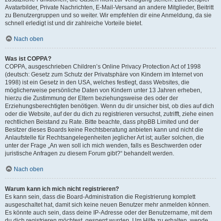
Avatarbilder, Private Nachrichten, E-Mail-Versand an andere Mitglieder, Beitritt
zu Benutzergruppen und so weiter. Wir empfehlen dir eine Anmeldung, da sie
schnell erledigt ist und dir zahlreiche Vorteile bietet.
Nach oben
Was ist COPPA?
COPPA, ausgeschrieben Children’s Online Privacy Protection Act of 1998
(deutsch: Gesetz zum Schutz der Privatsphäre von Kindern im Internet von
1998) ist ein Gesetz in den USA, welches festlegt, dass Websites, die
möglicherweise persönliche Daten von Kindern unter 13 Jahren erheben,
hierzu die Zustimmung der Eltern beziehungsweise des oder der
Erziehungsberechtigten benötigen. Wenn du dir unsicher bist, ob dies auf dich
oder die Website, auf der du dich zu registrieren versuchst, zutrifft, ziehe einen
rechtlichen Beistand zu Rate. Bitte beachte, dass phpBB Limited und der
Besitzer dieses Boards keine Rechtsberatung anbieten kann und nicht die
Anlaufstelle für Rechtsangelegenheiten jeglicher Art ist; außer solchen, die
unter der Frage „An wen soll ich mich wenden, falls es Beschwerden oder
juristische Anfragen zu diesem Forum gibt?“ behandelt werden.
Nach oben
Warum kann ich mich nicht registrieren?
Es kann sein, dass die Board-Administration die Registrierung komplett
ausgeschaltet hat, damit sich keine neuen Benutzer mehr anmelden können.
Es könnte auch sein, dass deine IP-Adresse oder der Benutzername, mit dem
du dich registrieren möchtest, gesperrt wurden. Um Hilfe zu erhalten, wende