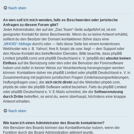
Nach oben
An wen soll ich mich wenden, falls es Beschwerden oder juristische
Anfragen zu diesem Forum gibt?
Jeder Administrator, der auf der „Das Team“-Seite aufgeführt ist, ist ein
geeigneter Kontakt für deine Beschwerde. Wenn du so keine Antwort erhältst,
solltest du den Besitzer der Domain kontaktieren (führe dazu eine
„WHOIS“-Abfrage
durch) oder — falls diese Seite bei einem kostenlosen
Webhoster wie z. B. Yahoo!, free.fr, funpic.de usw. liegt — den Support oder
den Abuse-Kontakt des betreffenden Dienstes. Bitte beachte, dass phpBB
Limited (phpBB.com) und phpBB Deutschland e. V. (phpBB.de)
absolut keinen
Einfluss
auf die Benutzung oder den oder die Benutzer der Forensoftware
haben und dafür in keiner Weise zur Verantwortung herangezogen werden
können. Kontaktiere daher nie phpBB Limited oder phpBB Deutschland e. V. in
Zusammenhang mit jeglichen juristischen Fragen (Unterlassungserklärungen,
Haftungsfragen usw.), die
sich nicht direkt
auf die Websiten phpbb.com,
phpbb.de oder die phpBB-Software selbst beziehen. Falls du phpBB Limited
oder phpBB Deutschland e. V. E-Mails schreibst, die die
Softwarenutzung
durch Dritte
betreffen, so wirst du, wenn überhaupt, höchstens eine knappe
Antwort erhalten.
Nach oben
Wie kann ich einen Administrator des Boards kontaktieren?
Alle Benutzer des Boards können das Kontaktformular nutzen, wenn die
Funktion durch die Board-Administration aktiviert wurde.