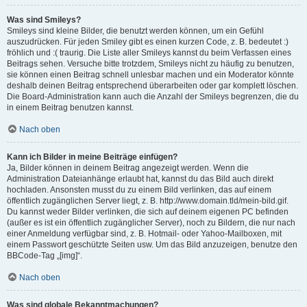
Was sind Smileys?
Smileys sind kleine Bilder, die benutzt werden können, um ein Gefühl
auszudrücken. Für jeden Smiley gibt es einen kurzen Code, z. B. bedeutet :)
fröhlich und :( traurig. Die Liste aller Smileys kannst du beim Verfassen eines
Beitrags sehen. Versuche bitte trotzdem, Smileys nicht zu häufig zu benutzen,
sie können einen Beitrag schnell unlesbar machen und ein Moderator könnte
deshalb deinen Beitrag entsprechend überarbeiten oder gar komplett löschen.
Die Board-Administration kann auch die Anzahl der Smileys begrenzen, die du
in einem Beitrag benutzen kannst.
Nach oben
Kann ich Bilder in meine Beiträge einfügen?
Ja, Bilder können in deinem Beitrag angezeigt werden. Wenn die
Administration Dateianhänge erlaubt hat, kannst du das Bild auch direkt
hochladen. Ansonsten musst du zu einem Bild verlinken, das auf einem
öffentlich zugänglichen Server liegt, z. B. http://www.domain.tld/mein-bild.gif.
Du kannst weder Bilder verlinken, die sich auf deinem eigenen PC befinden
(außer es ist ein öffentlich zugänglicher Server), noch zu Bildern, die nur nach
einer Anmeldung verfügbar sind, z. B. Hotmail- oder Yahoo-Mailboxen, mit
einem Passwort geschützte Seiten usw. Um das Bild anzuzeigen, benutze den
BBCode-Tag „[img]“.
Nach oben
Was sind globale Bekanntmachungen?