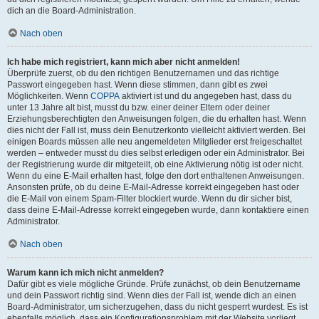
dich an die Board-Administration.
Nach oben
Ich habe mich registriert, kann mich aber nicht anmelden!
Überprüfe zuerst, ob du den richtigen Benutzernamen und das richtige
Passwort eingegeben hast. Wenn diese stimmen, dann gibt es zwei
Möglichkeiten. Wenn
COPPA
aktiviert ist und du angegeben hast, dass du
unter 13 Jahre alt bist, musst du bzw. einer deiner Eltern oder deiner
Erziehungsberechtigten den Anweisungen folgen, die du erhalten hast. Wenn
dies nicht der Fall ist, muss dein Benutzerkonto vielleicht aktiviert werden. Bei
einigen Boards müssen alle neu angemeldeten Mitglieder erst freigeschaltet
werden – entweder musst du dies selbst erledigen oder ein Administrator. Bei
der Registrierung wurde dir mitgeteilt, ob eine Aktivierung nötig ist oder nicht.
Wenn du eine E-Mail erhalten hast, folge den dort enthaltenen Anweisungen.
Ansonsten prüfe, ob du deine E-Mail-Adresse korrekt eingegeben hast oder
die E-Mail von einem Spam-Filter blockiert wurde. Wenn du dir sicher bist,
dass deine E-Mail-Adresse korrekt eingegeben wurde, dann kontaktiere einen
Administrator.
Nach oben
Warum kann ich mich nicht anmelden?
Dafür gibt es viele mögliche Gründe. Prüfe zunächst, ob dein Benutzername
und dein Passwort richtig sind. Wenn dies der Fall ist, wende dich an einen
Board-Administrator, um sicherzugehen, dass du nicht gesperrt wurdest. Es ist
ebenfalls möglich, dass ein Konfigurationsproblem mit der Website vorliegt,