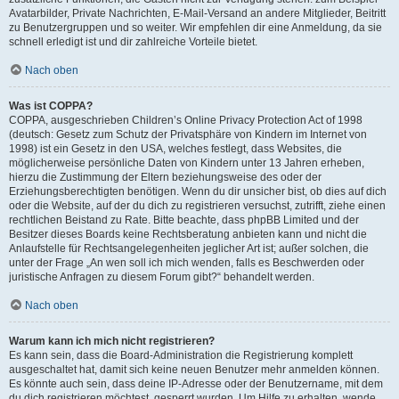
Avatarbilder, Private Nachrichten, E-Mail-Versand an andere Mitglieder, Beitritt
zu Benutzergruppen und so weiter. Wir empfehlen dir eine Anmeldung, da sie
schnell erledigt ist und dir zahlreiche Vorteile bietet.
Nach oben
Was ist COPPA?
COPPA, ausgeschrieben Children’s Online Privacy Protection Act of 1998
(deutsch: Gesetz zum Schutz der Privatsphäre von Kindern im Internet von
1998) ist ein Gesetz in den USA, welches festlegt, dass Websites, die
möglicherweise persönliche Daten von Kindern unter 13 Jahren erheben,
hierzu die Zustimmung der Eltern beziehungsweise des oder der
Erziehungsberechtigten benötigen. Wenn du dir unsicher bist, ob dies auf dich
oder die Website, auf der du dich zu registrieren versuchst, zutrifft, ziehe einen
rechtlichen Beistand zu Rate. Bitte beachte, dass phpBB Limited und der
Besitzer dieses Boards keine Rechtsberatung anbieten kann und nicht die
Anlaufstelle für Rechtsangelegenheiten jeglicher Art ist; außer solchen, die
unter der Frage „An wen soll ich mich wenden, falls es Beschwerden oder
juristische Anfragen zu diesem Forum gibt?“ behandelt werden.
Nach oben
Warum kann ich mich nicht registrieren?
Es kann sein, dass die Board-Administration die Registrierung komplett
ausgeschaltet hat, damit sich keine neuen Benutzer mehr anmelden können.
Es könnte auch sein, dass deine IP-Adresse oder der Benutzername, mit dem
du dich registrieren möchtest, gesperrt wurden. Um Hilfe zu erhalten, wende