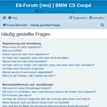
E9-Forum (neu) | BMW CS Coupé
BMW CS Coupe Bilder Galerie
FAQ
Registrieren
Anmelden
S
Foren-Übersicht
Häufig gestellte Fragen
u
Häufig gestellte Fragen
c
h
Registrierung und Anmeldung
Wozu muss ich mich registrieren?
e
Was ist COPPA?
Warum kann ich mich nicht registrieren?
Ich habe mich registriert, kann mich aber nicht anmelden!
Warum kann ich mich nicht anmelden?
Ich habe mich vor einiger Zeit registriert, kann mich aber nicht mehr anmelden?!
Ich habe mein Passwort vergessen!
Warum werde ich automatisch abgemeldet?
Wozu ist die Funktion „Alle Cookies löschen“?
Benutzerpräferenzen und -einstellungen
Wie kann ich meine Einstellungen ändern?
Wie kann ich verhindern, dass mein Benutzername in der Online-Liste auftaucht?
Die Forenuhr geht falsch!
Ich habe die Zeitzone eingestellt, aber die Forenuhr geht immer noch falsch!
Meine Sprache steht auf diesem Board nicht zur Auswahl!
Was sind das für Bilder, die bei meinem Benutzernamen angezeigt werden?