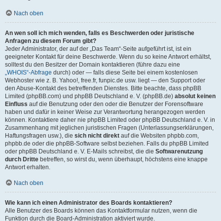
Nach oben
An wen soll ich mich wenden, falls es Beschwerden oder juristische
Anfragen zu diesem Forum gibt?
Jeder Administrator, der auf der „Das Team“-Seite aufgeführt ist, ist ein
geeigneter Kontakt für deine Beschwerde. Wenn du so keine Antwort erhältst,
solltest du den Besitzer der Domain kontaktieren (führe dazu eine
„WHOIS“-Abfrage
durch) oder — falls diese Seite bei einem kostenlosen
Webhoster wie z. B. Yahoo!, free.fr, funpic.de usw. liegt — den Support oder
den Abuse-Kontakt des betreffenden Dienstes. Bitte beachte, dass phpBB
Limited (phpBB.com) und phpBB Deutschland e. V. (phpBB.de)
absolut keinen
Einfluss
auf die Benutzung oder den oder die Benutzer der Forensoftware
haben und dafür in keiner Weise zur Verantwortung herangezogen werden
können. Kontaktiere daher nie phpBB Limited oder phpBB Deutschland e. V. in
Zusammenhang mit jeglichen juristischen Fragen (Unterlassungserklärungen,
Haftungsfragen usw.), die
sich nicht direkt
auf die Websiten phpbb.com,
phpbb.de oder die phpBB-Software selbst beziehen. Falls du phpBB Limited
oder phpBB Deutschland e. V. E-Mails schreibst, die die
Softwarenutzung
durch Dritte
betreffen, so wirst du, wenn überhaupt, höchstens eine knappe
Antwort erhalten.
Nach oben
Wie kann ich einen Administrator des Boards kontaktieren?
Alle Benutzer des Boards können das Kontaktformular nutzen, wenn die
Funktion durch die Board-Administration aktiviert wurde.