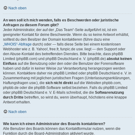
Nach oben
An wen soll ich mich wenden, falls es Beschwerden oder juristische
Anfragen zu diesem Forum gibt?
Jeder Administrator, der auf der „Das Team“-Seite aufgeführt ist, ist ein
geeigneter Kontakt für deine Beschwerde. Wenn du so keine Antwort erhältst,
solltest du den Besitzer der Domain kontaktieren (führe dazu eine
„WHOIS“-Abfrage
durch) oder — falls diese Seite bei einem kostenlosen
Webhoster wie z. B. Yahoo!, free.fr, funpic.de usw. liegt — den Support oder
den Abuse-Kontakt des betreffenden Dienstes. Bitte beachte, dass phpBB
Limited (phpBB.com) und phpBB Deutschland e. V. (phpBB.de)
absolut keinen
Einfluss
auf die Benutzung oder den oder die Benutzer der Forensoftware
haben und dafür in keiner Weise zur Verantwortung herangezogen werden
können. Kontaktiere daher nie phpBB Limited oder phpBB Deutschland e. V. in
Zusammenhang mit jeglichen juristischen Fragen (Unterlassungserklärungen,
Haftungsfragen usw.), die
sich nicht direkt
auf die Websiten phpbb.com,
phpbb.de oder die phpBB-Software selbst beziehen. Falls du phpBB Limited
oder phpBB Deutschland e. V. E-Mails schreibst, die die
Softwarenutzung
durch Dritte
betreffen, so wirst du, wenn überhaupt, höchstens eine knappe
Antwort erhalten.
Nach oben
Wie kann ich einen Administrator des Boards kontaktieren?
Alle Benutzer des Boards können das Kontaktformular nutzen, wenn die
Funktion durch die Board-Administration aktiviert wurde.