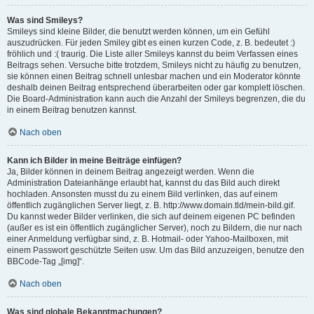
Was sind Smileys?
Smileys sind kleine Bilder, die benutzt werden können, um ein Gefühl
auszudrücken. Für jeden Smiley gibt es einen kurzen Code, z. B. bedeutet :)
fröhlich und :( traurig. Die Liste aller Smileys kannst du beim Verfassen eines
Beitrags sehen. Versuche bitte trotzdem, Smileys nicht zu häufig zu benutzen,
sie können einen Beitrag schnell unlesbar machen und ein Moderator könnte
deshalb deinen Beitrag entsprechend überarbeiten oder gar komplett löschen.
Die Board-Administration kann auch die Anzahl der Smileys begrenzen, die du
in einem Beitrag benutzen kannst.
Nach oben
Kann ich Bilder in meine Beiträge einfügen?
Ja, Bilder können in deinem Beitrag angezeigt werden. Wenn die
Administration Dateianhänge erlaubt hat, kannst du das Bild auch direkt
hochladen. Ansonsten musst du zu einem Bild verlinken, das auf einem
öffentlich zugänglichen Server liegt, z. B. http://www.domain.tld/mein-bild.gif.
Du kannst weder Bilder verlinken, die sich auf deinem eigenen PC befinden
(außer es ist ein öffentlich zugänglicher Server), noch zu Bildern, die nur nach
einer Anmeldung verfügbar sind, z. B. Hotmail- oder Yahoo-Mailboxen, mit
einem Passwort geschützte Seiten usw. Um das Bild anzuzeigen, benutze den
BBCode-Tag „[img]“.
Nach oben
Was sind globale Bekanntmachungen?