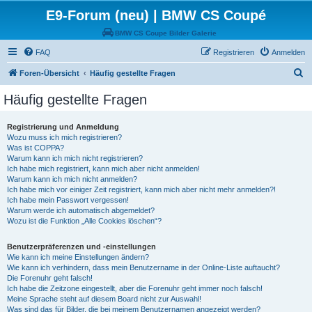
E9-Forum (neu) | BMW CS Coupé
BMW CS Coupe Bilder Galerie
FAQ
Registrieren
Anmelden
S
Foren-Übersicht
Häufig gestellte Fragen
u
Häufig gestellte Fragen
c
h
Registrierung und Anmeldung
Wozu muss ich mich registrieren?
e
Was ist COPPA?
Warum kann ich mich nicht registrieren?
Ich habe mich registriert, kann mich aber nicht anmelden!
Warum kann ich mich nicht anmelden?
Ich habe mich vor einiger Zeit registriert, kann mich aber nicht mehr anmelden?!
Ich habe mein Passwort vergessen!
Warum werde ich automatisch abgemeldet?
Wozu ist die Funktion „Alle Cookies löschen“?
Benutzerpräferenzen und -einstellungen
Wie kann ich meine Einstellungen ändern?
Wie kann ich verhindern, dass mein Benutzername in der Online-Liste auftaucht?
Die Forenuhr geht falsch!
Ich habe die Zeitzone eingestellt, aber die Forenuhr geht immer noch falsch!
Meine Sprache steht auf diesem Board nicht zur Auswahl!
Was sind das für Bilder, die bei meinem Benutzernamen angezeigt werden?