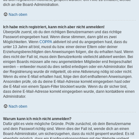
dich an die Board-Administration.
Nach oben
Ich habe mich registriert, kann mich aber nicht anmelden!
Überprüfe zuerst, ob du den richtigen Benutzernamen und das richtige
Passwort eingegeben hast. Wenn diese stimmen, dann gibt es zwei
Möglichkeiten. Wenn
COPPA
aktiviert ist und du angegeben hast, dass du
unter 13 Jahre alt bist, musst du bzw. einer deiner Eltern oder deiner
Erziehungsberechtigten den Anweisungen folgen, die du erhalten hast. Wenn
dies nicht der Fall ist, muss dein Benutzerkonto vielleicht aktiviert werden. Bei
einigen Boards müssen alle neu angemeldeten Mitglieder erst freigeschaltet
werden – entweder musst du dies selbst erledigen oder ein Administrator. Bei
der Registrierung wurde dir mitgeteilt, ob eine Aktivierung nötig ist oder nicht.
Wenn du eine E-Mail erhalten hast, folge den dort enthaltenen Anweisungen.
Ansonsten prüfe, ob du deine E-Mail-Adresse korrekt eingegeben hast oder
die E-Mail von einem Spam-Filter blockiert wurde. Wenn du dir sicher bist,
dass deine E-Mail-Adresse korrekt eingegeben wurde, dann kontaktiere einen
Administrator.
Nach oben
Warum kann ich mich nicht anmelden?
Dafür gibt es viele mögliche Gründe. Prüfe zunächst, ob dein Benutzername
und dein Passwort richtig sind. Wenn dies der Fall ist, wende dich an einen
Board-Administrator, um sicherzugehen, dass du nicht gesperrt wurdest. Es ist
ebenfalls möglich, dass ein Konfigurationsproblem mit der Website vorliegt,