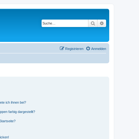
Suche
Erweiterte Suche
Registrieren
Anmelden
ete ich ihnen bei?
en farbig dargestellt?
tartseite?
icken!