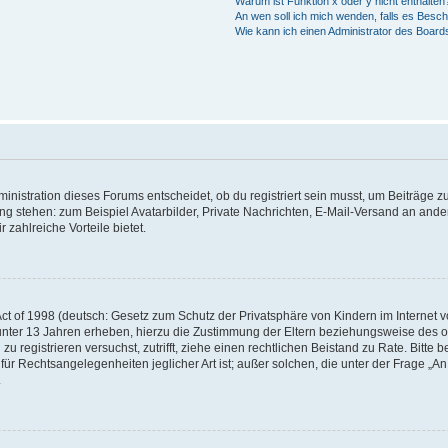
Warum ist Funktion x oder y nicht enthalten
An wen soll ich mich wenden, falls es Besc
Wie kann ich einen Administrator des Board
istration dieses Forums entscheidet, ob du registriert sein musst, um Beiträge zu s
ung stehen: zum Beispiel Avatarbilder, Private Nachrichten, E-Mail-Versand an ander
 zahlreiche Vorteile bietet.
t of 1998 (deutsch: Gesetz zum Schutz der Privatsphäre von Kindern im Internet vo
unter 13 Jahren erheben, hierzu die Zustimmung der Eltern beziehungsweise des o
h zu registrieren versuchst, zutrifft, ziehe einen rechtlichen Beistand zu Rate. Bit
für Rechtsangelegenheiten jeglicher Art ist; außer solchen, die unter der Frage „
.