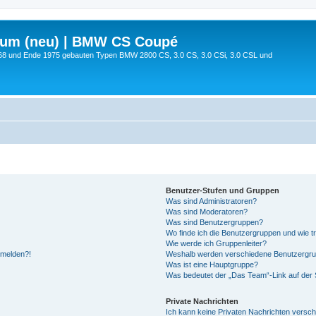
rum (neu) | BMW CS Coupé
68 und Ende 1975 gebauten Typen BMW 2800 CS, 3.0 CS, 3.0 CSi, 3.0 CSL und
Benutzer-Stufen und Gruppen
Was sind Administratoren?
Was sind Moderatoren?
Was sind Benutzergruppen?
Wo finde ich die Benutzergruppen und wie tr
Wie werde ich Gruppenleiter?
anmelden?!
Weshalb werden verschiedene Benutzergrupp
Was ist eine Hauptgruppe?
Was bedeutet der „Das Team“-Link auf der S
Private Nachrichten
Ich kann keine Privaten Nachrichten versch