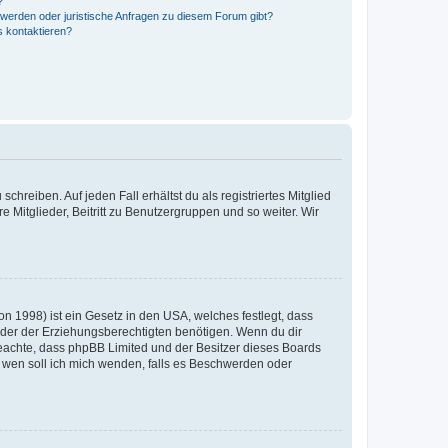
?
hwerden oder juristische Anfragen zu diesem Forum gibt?
s kontaktieren?
chreiben. Auf jeden Fall erhältst du als registriertes Mitglied
e Mitglieder, Beitritt zu Benutzergruppen und so weiter. Wir
n 1998) ist ein Gesetz in den USA, welches festlegt, dass
der der Erziehungsberechtigten benötigen. Wenn du dir
te beachte, dass phpBB Limited und der Besitzer dieses Boards
An wen soll ich mich wenden, falls es Beschwerden oder