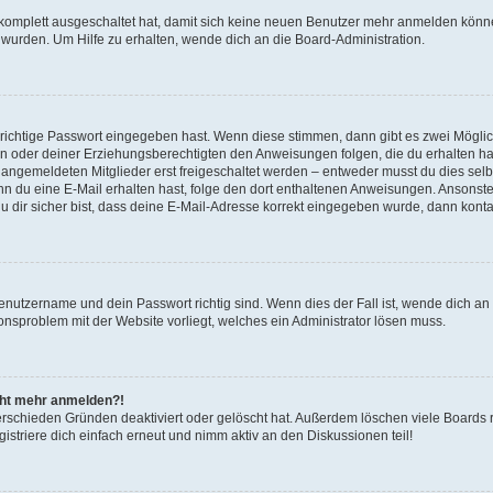
g komplett ausgeschaltet hat, damit sich keine neuen Benutzer mehr anmelden könn
 wurden. Um Hilfe zu erhalten, wende dich an die Board-Administration.
 richtige Passwort eingegeben hast. Wenn diese stimmen, dann gibt es zwei Mögl
tern oder deiner Erziehungsberechtigten den Anweisungen folgen, die du erhalten ha
u angemeldeten Mitglieder erst freigeschaltet werden – entweder musst du dies selbs
. Wenn du eine E-Mail erhalten hast, folge den dort enthaltenen Anweisungen. Ansons
 dir sicher bist, dass deine E-Mail-Adresse korrekt eingegeben wurde, dann kontak
Benutzername und dein Passwort richtig sind. Wenn dies der Fall ist, wende dich a
ionsproblem mit der Website vorliegt, welches ein Administrator lösen muss.
icht mehr anmelden?!
erschieden Gründen deaktiviert oder gelöscht hat. Außerdem löschen viele Boards r
triere dich einfach erneut und nimm aktiv an den Diskussionen teil!