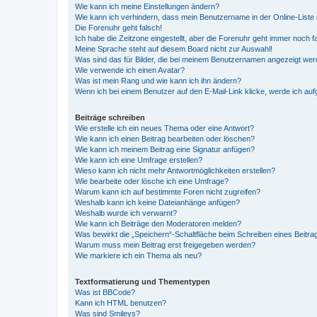
Wie kann ich meine Einstellungen ändern?
Wie kann ich verhindern, dass mein Benutzername in der Online-Liste 
Die Forenuhr geht falsch!
Ich habe die Zeitzone eingestellt, aber die Forenuhr geht immer noch f
Meine Sprache steht auf diesem Board nicht zur Auswahl!
Was sind das für Bilder, die bei meinem Benutzernamen angezeigt we
Wie verwende ich einen Avatar?
Was ist mein Rang und wie kann ich ihn ändern?
Wenn ich bei einem Benutzer auf den E-Mail-Link klicke, werde ich au
Beiträge schreiben
Wie erstelle ich ein neues Thema oder eine Antwort?
Wie kann ich einen Beitrag bearbeiten oder löschen?
Wie kann ich meinem Beitrag eine Signatur anfügen?
Wie kann ich eine Umfrage erstellen?
Wieso kann ich nicht mehr Antwortmöglichkeiten erstellen?
Wie bearbeite oder lösche ich eine Umfrage?
Warum kann ich auf bestimmte Foren nicht zugreifen?
Weshalb kann ich keine Dateianhänge anfügen?
Weshalb wurde ich verwarnt?
Wie kann ich Beiträge den Moderatoren melden?
Was bewirkt die „Speichern“-Schaltfläche beim Schreiben eines Beitra
Warum muss mein Beitrag erst freigegeben werden?
Wie markiere ich ein Thema als neu?
Textformatierung und Thementypen
Was ist BBCode?
Kann ich HTML benutzen?
Was sind Smileys?