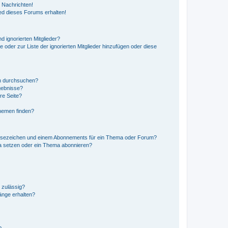
 Nachrichten!
ed dieses Forums erhalten!
d ignorierten Mitglieder?
e oder zur Liste der ignorierten Mitglieder hinzufügen oder diese
en durchsuchen?
gebnisse?
re Seite?
hemen finden?
esezeichen und einem Abonnements für ein Thema oder Forum?
a setzen oder ein Thema abonnieren?
 zulässig?
hänge erhalten?