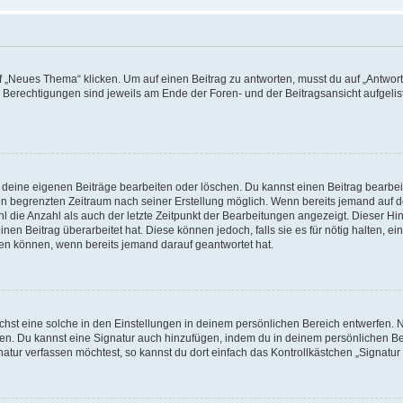
„Neues Thema“ klicken. Um auf einen Beitrag zu antworten, musst du auf „Antworte
e Berechtigungen sind jeweils am Ende der Foren- und der Beitragsansicht aufgeliste
r deine eigenen Beiträge bearbeiten oder löschen. Du kannst einen Beitrag bearbe
inen begrenzten Zeitraum nach seiner Erstellung möglich. Wenn bereits jemand auf de
 die Anzahl als auch der letzte Zeitpunkt der Bearbeitungen angezeigt. Dieser Hi
en Beitrag überarbeitet hat. Diese können jedoch, falls sie es für nötig halten, ei
hen können, wenn bereits jemand darauf geantwortet hat.
st eine solche in den Einstellungen in deinem persönlichen Bereich entwerfen. Na
eren. Du kannst eine Signatur auch hinzufügen, indem du in deinem persönlichen 
atur verfassen möchtest, so kannst du dort einfach das Kontrollkästchen „Signatu