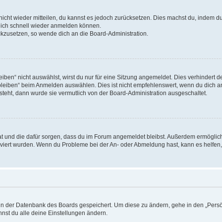
 nicht wieder mitteilen, du kannst es jedoch zurücksetzen. Dies machst du, indem 
 dich schnell wieder anmelden können.
ückzusetzen, so wende dich an die Board-Administration.
en“ nicht auswählst, wirst du nur für eine Sitzung angemeldet. Dies verhindert 
leiben“ beim Anmelden auswählen. Dies ist nicht empfehlenswert, wenn du dich an
 steht, dann wurde sie vermutlich von der Board-Administration ausgeschaltet.
 hat und die dafür sorgen, dass du im Forum angemeldet bleibst. Außerdem ermögli
tiviert wurden. Wenn du Probleme bei der An- oder Abmeldung hast, kann es helfen
n in der Datenbank des Boards gespeichert. Um diese zu ändern, gehe in den „Persö
nst du alle deine Einstellungen ändern.