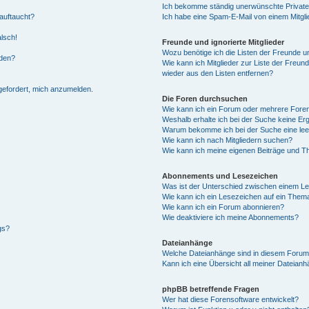
Ich bekomme ständig unerwünschte Private
auftaucht?
Ich habe eine Spam-E-Mail von einem Mitgli
alsch!
Freunde und ignorierte Mitglieder
Wozu benötige ich die Listen der Freunde un
rden?
Wie kann ich Mitglieder zur Liste der Freund
wieder aus den Listen entfernen?
fgefordert, mich anzumelden.
Die Foren durchsuchen
Wie kann ich ein Forum oder mehrere For
Weshalb erhalte ich bei der Suche keine Er
Warum bekomme ich bei der Suche eine lee
Wie kann ich nach Mitgliedern suchen?
Wie kann ich meine eigenen Beiträge und T
Abonnements und Lesezeichen
Was ist der Unterschied zwischen einem L
Wie kann ich ein Lesezeichen auf ein Them
Wie kann ich ein Forum abonnieren?
Wie deaktiviere ich meine Abonnements?
gs?
Dateianhänge
Welche Dateianhänge sind in diesem Forum
Kann ich eine Übersicht all meiner Dateian
phpBB betreffende Fragen
Wer hat diese Forensoftware entwickelt?