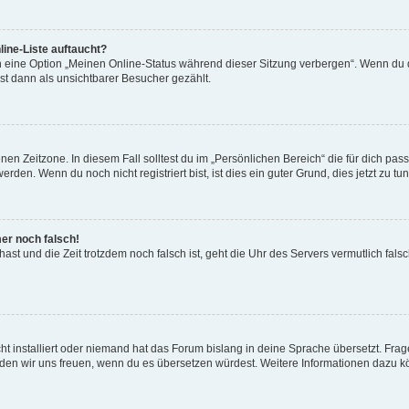
ine-Liste auftaucht?
n eine Option „Meinen Online-Status während dieser Sitzung verbergen“. Wenn du d
st dann als unsichtbarer Besucher gezählt.
en Zeitzone. In diesem Fall solltest du im „Persönlichen Bereich“ die für dich passe
den. Wenn du noch nicht registriert bist, ist dies ein guter Grund, dies jetzt zu tun
mer noch falsch!
t hast und die Zeit trotzdem noch falsch ist, geht die Uhr des Servers vermutlich fal
t installiert oder niemand hat das Forum bislang in deine Sprache übersetzt. Frag
, würden wir uns freuen, wenn du es übersetzen würdest. Weitere Informationen dazu