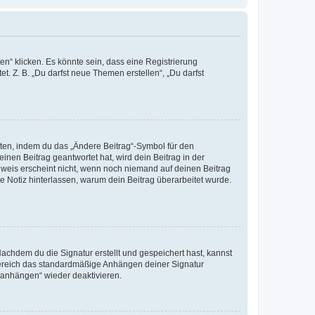
n“ klicken. Es könnte sein, dass eine Registrierung
t. Z. B. „Du darfst neue Themen erstellen“, „Du darfst
iten, indem du das „Ändere Beitrag“-Symbol für den
inen Beitrag geantwortet hat, wird dein Beitrag in der
nweis erscheint nicht, wenn noch niemand auf deinen Beitrag
ne Notiz hinterlassen, warum dein Beitrag überarbeitet wurde.
chdem du die Signatur erstellt und gespeichert hast, kannst
Bereich das standardmäßige Anhängen deiner Signatur
r anhängen“ wieder deaktivieren.