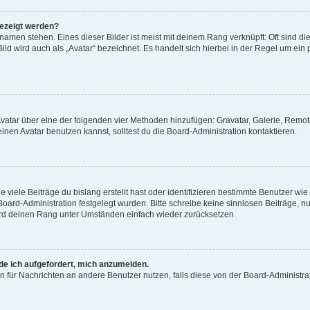
gezeigt werden?
amen stehen. Eines dieser Bilder ist meist mit deinem Rang verknüpft: Oft sind di
ld wird auch als „Avatar“ bezeichnet. Es handelt sich hierbei in der Regel um ein
 Avatar über eine der folgenden vier Methoden hinzufügen: Gravatar, Galerie, Rem
en Avatar benutzen kannst, solltest du die Board-Administration kontaktieren.
viele Beiträge du bislang erstellt hast oder identifizieren bestimmte Benutzer w
 Board-Administration festgelegt wurden. Bitte schreibe keine sinnlosen Beiträge
wird deinen Rang unter Umständen einfach wieder zurücksetzen.
rde ich aufgefordert, mich anzumelden.
ion für Nachrichten an andere Benutzer nutzen, falls diese von der Board-Administ