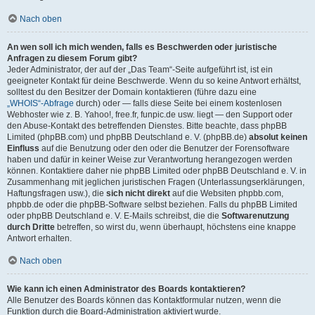
Nach oben
An wen soll ich mich wenden, falls es Beschwerden oder juristische
Anfragen zu diesem Forum gibt?
Jeder Administrator, der auf der „Das Team“-Seite aufgeführt ist, ist ein
geeigneter Kontakt für deine Beschwerde. Wenn du so keine Antwort erhältst,
solltest du den Besitzer der Domain kontaktieren (führe dazu eine
„WHOIS“-Abfrage
durch) oder — falls diese Seite bei einem kostenlosen
Webhoster wie z. B. Yahoo!, free.fr, funpic.de usw. liegt — den Support oder
den Abuse-Kontakt des betreffenden Dienstes. Bitte beachte, dass phpBB
Limited (phpBB.com) und phpBB Deutschland e. V. (phpBB.de)
absolut keinen
Einfluss
auf die Benutzung oder den oder die Benutzer der Forensoftware
haben und dafür in keiner Weise zur Verantwortung herangezogen werden
können. Kontaktiere daher nie phpBB Limited oder phpBB Deutschland e. V. in
Zusammenhang mit jeglichen juristischen Fragen (Unterlassungserklärungen,
Haftungsfragen usw.), die
sich nicht direkt
auf die Websiten phpbb.com,
phpbb.de oder die phpBB-Software selbst beziehen. Falls du phpBB Limited
oder phpBB Deutschland e. V. E-Mails schreibst, die die
Softwarenutzung
durch Dritte
betreffen, so wirst du, wenn überhaupt, höchstens eine knappe
Antwort erhalten.
Nach oben
Wie kann ich einen Administrator des Boards kontaktieren?
Alle Benutzer des Boards können das Kontaktformular nutzen, wenn die
Funktion durch die Board-Administration aktiviert wurde.