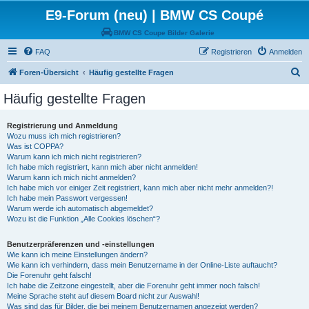
E9-Forum (neu) | BMW CS Coupé
BMW CS Coupe Bilder Galerie
FAQ
Registrieren
Anmelden
S
Foren-Übersicht
Häufig gestellte Fragen
u
Häufig gestellte Fragen
c
h
Registrierung und Anmeldung
Wozu muss ich mich registrieren?
e
Was ist COPPA?
Warum kann ich mich nicht registrieren?
Ich habe mich registriert, kann mich aber nicht anmelden!
Warum kann ich mich nicht anmelden?
Ich habe mich vor einiger Zeit registriert, kann mich aber nicht mehr anmelden?!
Ich habe mein Passwort vergessen!
Warum werde ich automatisch abgemeldet?
Wozu ist die Funktion „Alle Cookies löschen“?
Benutzerpräferenzen und -einstellungen
Wie kann ich meine Einstellungen ändern?
Wie kann ich verhindern, dass mein Benutzername in der Online-Liste auftaucht?
Die Forenuhr geht falsch!
Ich habe die Zeitzone eingestellt, aber die Forenuhr geht immer noch falsch!
Meine Sprache steht auf diesem Board nicht zur Auswahl!
Was sind das für Bilder, die bei meinem Benutzernamen angezeigt werden?