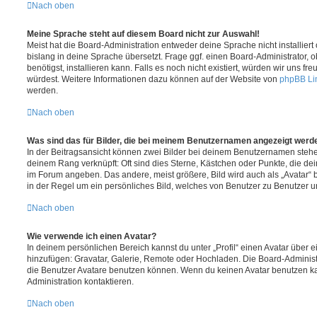
Nach oben
Meine Sprache steht auf diesem Board nicht zur Auswahl!
Meist hat die Board-Administration entweder deine Sprache nicht installier
bislang in deine Sprache übersetzt. Frage ggf. einen Board-Administrator, 
benötigst, installieren kann. Falls es noch nicht existiert, würden wir uns f
würdest. Weitere Informationen dazu können auf der Website von
phpBB Li
werden.
Nach oben
Was sind das für Bilder, die bei meinem Benutzernamen angezeigt werd
In der Beitragsansicht können zwei Bilder bei deinem Benutzernamen stehen.
deinem Rang verknüpft: Oft sind dies Sterne, Kästchen oder Punkte, die de
im Forum angeben. Das andere, meist größere, Bild wird auch als „Avatar“ b
in der Regel um ein persönliches Bild, welches von Benutzer zu Benutzer unt
Nach oben
Wie verwende ich einen Avatar?
In deinem persönlichen Bereich kannst du unter „Profil“ einen Avatar über 
hinzufügen: Gravatar, Galerie, Remote oder Hochladen. Die Board-Adminis
die Benutzer Avatare benutzen können. Wenn du keinen Avatar benutzen kan
Administration kontaktieren.
Nach oben