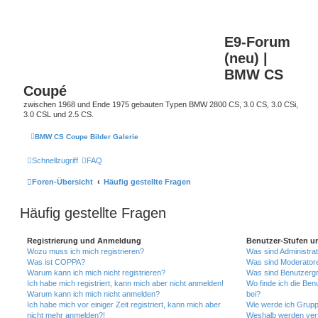
E9-Forum
(neu) |
BMW CS
Coupé
zwischen 1968 und Ende 1975 gebauten Typen BMW 2800 CS, 3.0 CS, 3.0 CSi,
3.0 CSL und 2.5 CS.
BMW CS Coupe Bilder Galerie
Schnellzugriff
FAQ
Foren-Übersicht
Häufig gestellte Fragen
Häufig gestellte Fragen
Registrierung und Anmeldung
Benutzer-Stufen u
Wozu muss ich mich registrieren?
Was sind Administra
Was ist COPPA?
Was sind Moderator
Warum kann ich mich nicht registrieren?
Was sind Benutzerg
Ich habe mich registriert, kann mich aber nicht anmelden!
Wo finde ich die Ben
Warum kann ich mich nicht anmelden?
bei?
Ich habe mich vor einiger Zeit registriert, kann mich aber
Wie werde ich Grupp
nicht mehr anmelden?!
Weshalb werden ver