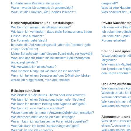
Ich habe mein Passwort vergessen!
dargestellt?
Warum werde ich automatisch abgemeldet?
Was ist eine Hauptg
Wozu ist die Funktion „Alle Cookies löschen“?
Was bedeutet der „Da
Benutzerpräferenzen und -einstellungen
Private Nachrichte
Wie kann ich meine Einstellungen ändern?
Ich kann keine Priva
Wie kann ich verhindern, dass mein Benutzername in der
Ich bekomme ständig
Online-Liste auftaucht?
Ich habe eine Spam-E
Die Forenuhr geht falsch!
Forums erhalten!
Ich habe die Zeitzone eingestellt, aber die Forenuhr geht
immer noch falsch!
Freunde und ignori
Meine Sprache steht auf diesem Board nicht zur Auswahl!
Wozu benötige ich di
Was sind das für Bilder, die bei meinem Benutzernamen
Mitglieder?
angezeigt werden?
Wie kann ich Mitglied
Wie verwende ich einen Avatar?
der ignorierten Mitg
Was ist mein Rang und wie kann ich ihn ändern?
den Listen entfernen
Wenn ich bei einem Benutzer auf den E-Mail-Link klicke,
werde ich aufgefordert, mich anzumelden.
Die Foren durchsu
Wie kann ich ein Fo
Beiträge schreiben
Weshalb erhalte ich 
Wie erstelle ich ein neues Thema oder eine Antwort?
Warum bekomme ich b
Wie kann ich einen Beitrag bearbeiten oder löschen?
Wie kann ich nach M
Wie kann ich meinem Beitrag eine Signatur anfügen?
Wie kann ich meine 
Wie kann ich eine Umfrage erstellen?
Wieso kann ich nicht mehr Antwortmöglichkeiten erstellen?
Abonnements und 
Wie bearbeite oder lösche ich eine Umfrage?
Was ist der Untersc
Warum kann ich auf bestimmte Foren nicht zugreifen?
einem Abonnements 
Weshalb kann ich keine Dateianhänge anfügen?
Wie kann ich ein Les
Weshalb wurde ich verwarnt?