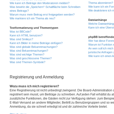
Thema abonnieren?
Wie kann ich Beiträge den Moderatoren melden?
Wie kann ich ein Fo
Was bewirkt die „Speichern“-Schaltfläche beim Schreiben
Wie deaktiviere ich
eines Beitrags?
Warum muss mein Beitrag erst freigegeben werden?
Wie markiere ich ein Thema als neu?
Dateianhänge
Welche Dateianhänge
Kann ich eine Übersi
Textformatierung und Thementypen
Was ist BBCode?
Kann ich HTML benutzen?
phpBB betreffende
Was sind Smileys?
Wer hat diese Foren
Kann ich Bilder in meine Beiträge einfügen?
Warum ist Funktion x
Was sind globale Bekanntmachungen?
An wen soll ich mic
Was sind Bekanntmachungen?
juristische Anfragen
Was sind wichtige Themen?
Wie kann ich einen A
Was sind geschlossene Themen?
Was sind Themen-Symbole?
Registrierung und Anmeldung
Wozu muss ich mich registrieren?
Eine Registrierung ist nicht unbedingt zwingend. Die Board-Administration
registriert sein musst, um Beiträge zu schreiben. Auf jeden Fall erhältst du als
zusätzliche Funktionen, die Gästen nicht zur Verfügung stehen: zum Beispiel
E-Mail-Versand an andere Mitglieder, Beitritt zu Benutzergruppen und so wei
Anmeldung, da sie schnell erledigt ist und dir zahlreiche Vorteile bietet.