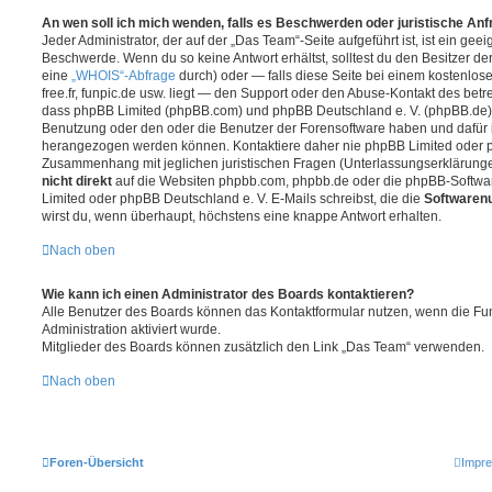
An wen soll ich mich wenden, falls es Beschwerden oder juristische An
Jeder Administrator, der auf der „Das Team“-Seite aufgeführt ist, ist ein geei
Beschwerde. Wenn du so keine Antwort erhältst, solltest du den Besitzer de
eine
„WHOIS“-Abfrage
durch) oder — falls diese Seite bei einem kostenlos
free.fr, funpic.de usw. liegt — den Support oder den Abuse-Kontakt des betr
dass phpBB Limited (phpBB.com) und phpBB Deutschland e. V. (phpBB.de
Benutzung oder den oder die Benutzer der Forensoftware haben und dafür 
herangezogen werden können. Kontaktiere daher nie phpBB Limited oder p
Zusammenhang mit jeglichen juristischen Fragen (Unterlassungserklärunge
nicht direkt
auf die Websiten phpbb.com, phpbb.de oder die phpBB-Softwar
Limited oder phpBB Deutschland e. V. E-Mails schreibst, die die
Softwarenu
wirst du, wenn überhaupt, höchstens eine knappe Antwort erhalten.
Nach oben
Wie kann ich einen Administrator des Boards kontaktieren?
Alle Benutzer des Boards können das Kontaktformular nutzen, wenn die Fun
Administration aktiviert wurde.
Mitglieder des Boards können zusätzlich den Link „Das Team“ verwenden.
Nach oben
Foren-Übersicht
Impr