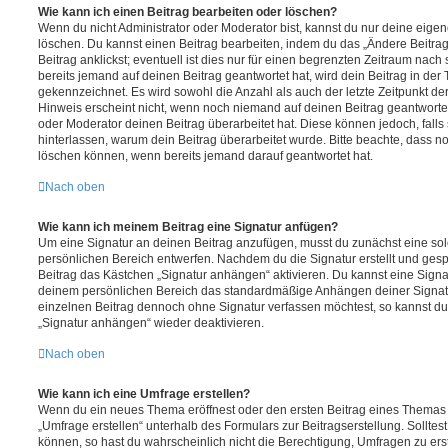
Wie kann ich einen Beitrag bearbeiten oder löschen?
Wenn du nicht Administrator oder Moderator bist, kannst du nur deine eige
löschen. Du kannst einen Beitrag bearbeiten, indem du das „Ändere Beitr
Beitrag anklickst; eventuell ist dies nur für einen begrenzten Zeitraum nac
bereits jemand auf deinen Beitrag geantwortet hat, wird dein Beitrag in der
gekennzeichnet. Es wird sowohl die Anzahl als auch der letzte Zeitpunkt d
Hinweis erscheint nicht, wenn noch niemand auf deinen Beitrag geantwortet
oder Moderator deinen Beitrag überarbeitet hat. Diese können jedoch, falls s
hinterlassen, warum dein Beitrag überarbeitet wurde. Bitte beachte, dass n
löschen können, wenn bereits jemand darauf geantwortet hat.
Nach oben
Wie kann ich meinem Beitrag eine Signatur anfügen?
Um eine Signatur an deinen Beitrag anzufügen, musst du zunächst eine sol
persönlichen Bereich entwerfen. Nachdem du die Signatur erstellt und gesp
Beitrag das Kästchen „Signatur anhängen“ aktivieren. Du kannst eine Signa
deinem persönlichen Bereich das standardmäßige Anhängen deiner Signatu
einzelnen Beitrag dennoch ohne Signatur verfassen möchtest, so kannst du 
„Signatur anhängen“ wieder deaktivieren.
Nach oben
Wie kann ich eine Umfrage erstellen?
Wenn du ein neues Thema eröffnest oder den ersten Beitrag eines Themas be
„Umfrage erstellen“ unterhalb des Formulars zur Beitragserstellung. Solltes
können, so hast du wahrscheinlich nicht die Berechtigung, Umfragen zu erste