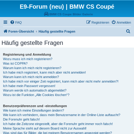
E9-Forum (neu) | BMW CS Coupé
BMW CS Coupe Bilder Galerie
FAQ
Registrieren
Anmelden
S
Foren-Übersicht
Häufig gestellte Fragen
u
Häufig gestellte Fragen
c
h
Registrierung und Anmeldung
Wozu muss ich mich registrieren?
e
Was ist COPPA?
Warum kann ich mich nicht registrieren?
Ich habe mich registriert, kann mich aber nicht anmelden!
Warum kann ich mich nicht anmelden?
Ich habe mich vor einiger Zeit registriert, kann mich aber nicht mehr anmelden?!
Ich habe mein Passwort vergessen!
Warum werde ich automatisch abgemeldet?
Wozu ist die Funktion „Alle Cookies löschen“?
Benutzerpräferenzen und -einstellungen
Wie kann ich meine Einstellungen ändern?
Wie kann ich verhindern, dass mein Benutzername in der Online-Liste auftaucht?
Die Forenuhr geht falsch!
Ich habe die Zeitzone eingestellt, aber die Forenuhr geht immer noch falsch!
Meine Sprache steht auf diesem Board nicht zur Auswahl!
Was sind das für Bilder, die bei meinem Benutzernamen angezeigt werden?