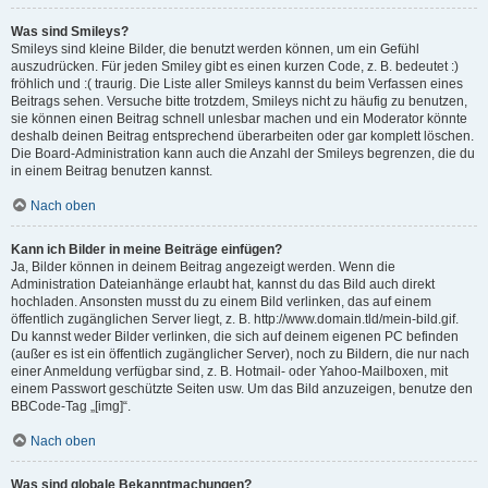
Was sind Smileys?
Smileys sind kleine Bilder, die benutzt werden können, um ein Gefühl
auszudrücken. Für jeden Smiley gibt es einen kurzen Code, z. B. bedeutet :)
fröhlich und :( traurig. Die Liste aller Smileys kannst du beim Verfassen eines
Beitrags sehen. Versuche bitte trotzdem, Smileys nicht zu häufig zu benutzen,
sie können einen Beitrag schnell unlesbar machen und ein Moderator könnte
deshalb deinen Beitrag entsprechend überarbeiten oder gar komplett löschen.
Die Board-Administration kann auch die Anzahl der Smileys begrenzen, die du
in einem Beitrag benutzen kannst.
Nach oben
Kann ich Bilder in meine Beiträge einfügen?
Ja, Bilder können in deinem Beitrag angezeigt werden. Wenn die
Administration Dateianhänge erlaubt hat, kannst du das Bild auch direkt
hochladen. Ansonsten musst du zu einem Bild verlinken, das auf einem
öffentlich zugänglichen Server liegt, z. B. http://www.domain.tld/mein-bild.gif.
Du kannst weder Bilder verlinken, die sich auf deinem eigenen PC befinden
(außer es ist ein öffentlich zugänglicher Server), noch zu Bildern, die nur nach
einer Anmeldung verfügbar sind, z. B. Hotmail- oder Yahoo-Mailboxen, mit
einem Passwort geschützte Seiten usw. Um das Bild anzuzeigen, benutze den
BBCode-Tag „[img]“.
Nach oben
Was sind globale Bekanntmachungen?