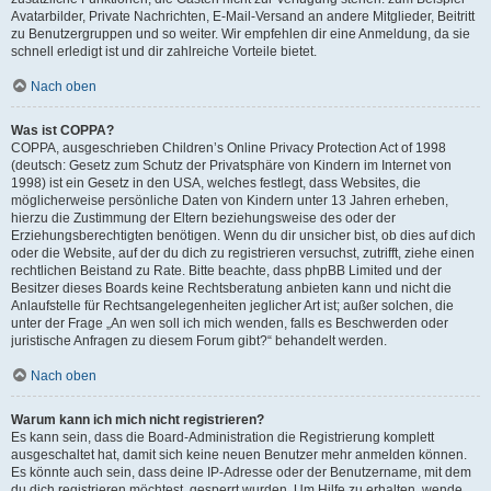
Avatarbilder, Private Nachrichten, E-Mail-Versand an andere Mitglieder, Beitritt
zu Benutzergruppen und so weiter. Wir empfehlen dir eine Anmeldung, da sie
schnell erledigt ist und dir zahlreiche Vorteile bietet.
Nach oben
Was ist COPPA?
COPPA, ausgeschrieben Children’s Online Privacy Protection Act of 1998
(deutsch: Gesetz zum Schutz der Privatsphäre von Kindern im Internet von
1998) ist ein Gesetz in den USA, welches festlegt, dass Websites, die
möglicherweise persönliche Daten von Kindern unter 13 Jahren erheben,
hierzu die Zustimmung der Eltern beziehungsweise des oder der
Erziehungsberechtigten benötigen. Wenn du dir unsicher bist, ob dies auf dich
oder die Website, auf der du dich zu registrieren versuchst, zutrifft, ziehe einen
rechtlichen Beistand zu Rate. Bitte beachte, dass phpBB Limited und der
Besitzer dieses Boards keine Rechtsberatung anbieten kann und nicht die
Anlaufstelle für Rechtsangelegenheiten jeglicher Art ist; außer solchen, die
unter der Frage „An wen soll ich mich wenden, falls es Beschwerden oder
juristische Anfragen zu diesem Forum gibt?“ behandelt werden.
Nach oben
Warum kann ich mich nicht registrieren?
Es kann sein, dass die Board-Administration die Registrierung komplett
ausgeschaltet hat, damit sich keine neuen Benutzer mehr anmelden können.
Es könnte auch sein, dass deine IP-Adresse oder der Benutzername, mit dem
du dich registrieren möchtest, gesperrt wurden. Um Hilfe zu erhalten, wende