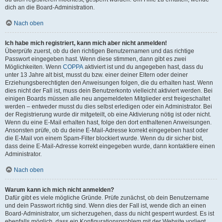
dich an die Board-Administration.
Nach oben
Ich habe mich registriert, kann mich aber nicht anmelden!
Überprüfe zuerst, ob du den richtigen Benutzernamen und das richtige
Passwort eingegeben hast. Wenn diese stimmen, dann gibt es zwei
Möglichkeiten. Wenn
COPPA
aktiviert ist und du angegeben hast, dass du
unter 13 Jahre alt bist, musst du bzw. einer deiner Eltern oder deiner
Erziehungsberechtigten den Anweisungen folgen, die du erhalten hast. Wenn
dies nicht der Fall ist, muss dein Benutzerkonto vielleicht aktiviert werden. Bei
einigen Boards müssen alle neu angemeldeten Mitglieder erst freigeschaltet
werden – entweder musst du dies selbst erledigen oder ein Administrator. Bei
der Registrierung wurde dir mitgeteilt, ob eine Aktivierung nötig ist oder nicht.
Wenn du eine E-Mail erhalten hast, folge den dort enthaltenen Anweisungen.
Ansonsten prüfe, ob du deine E-Mail-Adresse korrekt eingegeben hast oder
die E-Mail von einem Spam-Filter blockiert wurde. Wenn du dir sicher bist,
dass deine E-Mail-Adresse korrekt eingegeben wurde, dann kontaktiere einen
Administrator.
Nach oben
Warum kann ich mich nicht anmelden?
Dafür gibt es viele mögliche Gründe. Prüfe zunächst, ob dein Benutzername
und dein Passwort richtig sind. Wenn dies der Fall ist, wende dich an einen
Board-Administrator, um sicherzugehen, dass du nicht gesperrt wurdest. Es ist
ebenfalls möglich, dass ein Konfigurationsproblem mit der Website vorliegt,