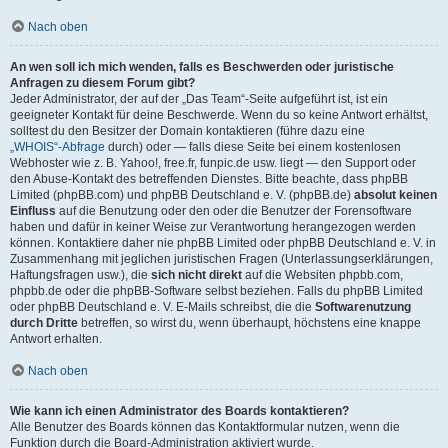
Nach oben
An wen soll ich mich wenden, falls es Beschwerden oder juristische
Anfragen zu diesem Forum gibt?
Jeder Administrator, der auf der „Das Team“-Seite aufgeführt ist, ist ein
geeigneter Kontakt für deine Beschwerde. Wenn du so keine Antwort erhältst,
solltest du den Besitzer der Domain kontaktieren (führe dazu eine
„WHOIS“-Abfrage
durch) oder — falls diese Seite bei einem kostenlosen
Webhoster wie z. B. Yahoo!, free.fr, funpic.de usw. liegt — den Support oder
den Abuse-Kontakt des betreffenden Dienstes. Bitte beachte, dass phpBB
Limited (phpBB.com) und phpBB Deutschland e. V. (phpBB.de)
absolut keinen
Einfluss
auf die Benutzung oder den oder die Benutzer der Forensoftware
haben und dafür in keiner Weise zur Verantwortung herangezogen werden
können. Kontaktiere daher nie phpBB Limited oder phpBB Deutschland e. V. in
Zusammenhang mit jeglichen juristischen Fragen (Unterlassungserklärungen,
Haftungsfragen usw.), die
sich nicht direkt
auf die Websiten phpbb.com,
phpbb.de oder die phpBB-Software selbst beziehen. Falls du phpBB Limited
oder phpBB Deutschland e. V. E-Mails schreibst, die die
Softwarenutzung
durch Dritte
betreffen, so wirst du, wenn überhaupt, höchstens eine knappe
Antwort erhalten.
Nach oben
Wie kann ich einen Administrator des Boards kontaktieren?
Alle Benutzer des Boards können das Kontaktformular nutzen, wenn die
Funktion durch die Board-Administration aktiviert wurde.