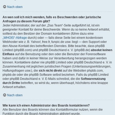
Nach oben
An wen soll ich mich wenden, falls es Beschwerden oder juristische
Anfragen zu diesem Forum gibt?
Jeder Administrator, der auf der „Das Team“-Seite aufgeführt ist, ist ein
geeigneter Kontakt für deine Beschwerde. Wenn du so keine Antwort erhältst,
solltest du den Besitzer der Domain kontaktieren (führe dazu eine
„WHOIS“-Abfrage
durch) oder — falls diese Seite bei einem kostenlosen
Webhoster wie z. B. Yahoo!, free.fr, funpic.de usw. liegt — den Support oder
den Abuse-Kontakt des betreffenden Dienstes. Bitte beachte, dass phpBB
Limited (phpBB.com) und phpBB Deutschland e. V. (phpBB.de)
absolut keinen
Einfluss
auf die Benutzung oder den oder die Benutzer der Forensoftware
haben und dafür in keiner Weise zur Verantwortung herangezogen werden
können. Kontaktiere daher nie phpBB Limited oder phpBB Deutschland e. V. in
Zusammenhang mit jeglichen juristischen Fragen (Unterlassungserklärungen,
Haftungsfragen usw.), die
sich nicht direkt
auf die Websiten phpbb.com,
phpbb.de oder die phpBB-Software selbst beziehen. Falls du phpBB Limited
oder phpBB Deutschland e. V. E-Mails schreibst, die die
Softwarenutzung
durch Dritte
betreffen, so wirst du, wenn überhaupt, höchstens eine knappe
Antwort erhalten.
Nach oben
Wie kann ich einen Administrator des Boards kontaktieren?
Alle Benutzer des Boards können das Kontaktformular nutzen, wenn die
Funktion durch die Board-Administration aktiviert wurde.