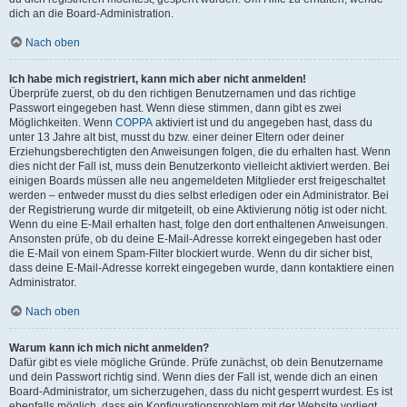
dich an die Board-Administration.
Nach oben
Ich habe mich registriert, kann mich aber nicht anmelden!
Überprüfe zuerst, ob du den richtigen Benutzernamen und das richtige
Passwort eingegeben hast. Wenn diese stimmen, dann gibt es zwei
Möglichkeiten. Wenn
COPPA
aktiviert ist und du angegeben hast, dass du
unter 13 Jahre alt bist, musst du bzw. einer deiner Eltern oder deiner
Erziehungsberechtigten den Anweisungen folgen, die du erhalten hast. Wenn
dies nicht der Fall ist, muss dein Benutzerkonto vielleicht aktiviert werden. Bei
einigen Boards müssen alle neu angemeldeten Mitglieder erst freigeschaltet
werden – entweder musst du dies selbst erledigen oder ein Administrator. Bei
der Registrierung wurde dir mitgeteilt, ob eine Aktivierung nötig ist oder nicht.
Wenn du eine E-Mail erhalten hast, folge den dort enthaltenen Anweisungen.
Ansonsten prüfe, ob du deine E-Mail-Adresse korrekt eingegeben hast oder
die E-Mail von einem Spam-Filter blockiert wurde. Wenn du dir sicher bist,
dass deine E-Mail-Adresse korrekt eingegeben wurde, dann kontaktiere einen
Administrator.
Nach oben
Warum kann ich mich nicht anmelden?
Dafür gibt es viele mögliche Gründe. Prüfe zunächst, ob dein Benutzername
und dein Passwort richtig sind. Wenn dies der Fall ist, wende dich an einen
Board-Administrator, um sicherzugehen, dass du nicht gesperrt wurdest. Es ist
ebenfalls möglich, dass ein Konfigurationsproblem mit der Website vorliegt,