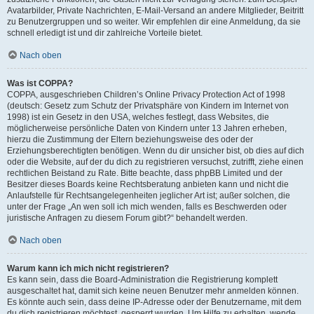
Avatarbilder, Private Nachrichten, E-Mail-Versand an andere Mitglieder, Beitritt
zu Benutzergruppen und so weiter. Wir empfehlen dir eine Anmeldung, da sie
schnell erledigt ist und dir zahlreiche Vorteile bietet.
Nach oben
Was ist COPPA?
COPPA, ausgeschrieben Children’s Online Privacy Protection Act of 1998
(deutsch: Gesetz zum Schutz der Privatsphäre von Kindern im Internet von
1998) ist ein Gesetz in den USA, welches festlegt, dass Websites, die
möglicherweise persönliche Daten von Kindern unter 13 Jahren erheben,
hierzu die Zustimmung der Eltern beziehungsweise des oder der
Erziehungsberechtigten benötigen. Wenn du dir unsicher bist, ob dies auf dich
oder die Website, auf der du dich zu registrieren versuchst, zutrifft, ziehe einen
rechtlichen Beistand zu Rate. Bitte beachte, dass phpBB Limited und der
Besitzer dieses Boards keine Rechtsberatung anbieten kann und nicht die
Anlaufstelle für Rechtsangelegenheiten jeglicher Art ist; außer solchen, die
unter der Frage „An wen soll ich mich wenden, falls es Beschwerden oder
juristische Anfragen zu diesem Forum gibt?“ behandelt werden.
Nach oben
Warum kann ich mich nicht registrieren?
Es kann sein, dass die Board-Administration die Registrierung komplett
ausgeschaltet hat, damit sich keine neuen Benutzer mehr anmelden können.
Es könnte auch sein, dass deine IP-Adresse oder der Benutzername, mit dem
du dich registrieren möchtest, gesperrt wurden. Um Hilfe zu erhalten, wende