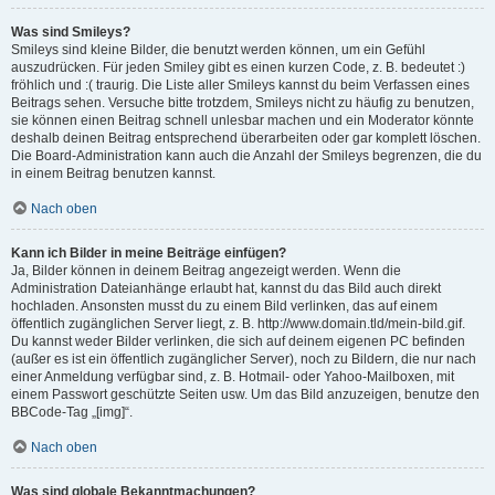
Was sind Smileys?
Smileys sind kleine Bilder, die benutzt werden können, um ein Gefühl
auszudrücken. Für jeden Smiley gibt es einen kurzen Code, z. B. bedeutet :)
fröhlich und :( traurig. Die Liste aller Smileys kannst du beim Verfassen eines
Beitrags sehen. Versuche bitte trotzdem, Smileys nicht zu häufig zu benutzen,
sie können einen Beitrag schnell unlesbar machen und ein Moderator könnte
deshalb deinen Beitrag entsprechend überarbeiten oder gar komplett löschen.
Die Board-Administration kann auch die Anzahl der Smileys begrenzen, die du
in einem Beitrag benutzen kannst.
Nach oben
Kann ich Bilder in meine Beiträge einfügen?
Ja, Bilder können in deinem Beitrag angezeigt werden. Wenn die
Administration Dateianhänge erlaubt hat, kannst du das Bild auch direkt
hochladen. Ansonsten musst du zu einem Bild verlinken, das auf einem
öffentlich zugänglichen Server liegt, z. B. http://www.domain.tld/mein-bild.gif.
Du kannst weder Bilder verlinken, die sich auf deinem eigenen PC befinden
(außer es ist ein öffentlich zugänglicher Server), noch zu Bildern, die nur nach
einer Anmeldung verfügbar sind, z. B. Hotmail- oder Yahoo-Mailboxen, mit
einem Passwort geschützte Seiten usw. Um das Bild anzuzeigen, benutze den
BBCode-Tag „[img]“.
Nach oben
Was sind globale Bekanntmachungen?