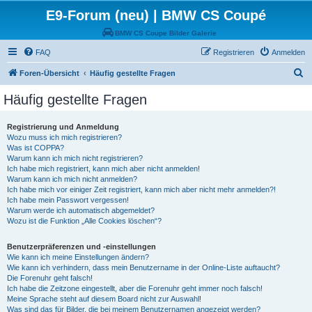
E9-Forum (neu) | BMW CS Coupé
BMW CS Coupe Bilder Galerie
FAQ
Registrieren
Anmelden
S
Foren-Übersicht
Häufig gestellte Fragen
u
Häufig gestellte Fragen
c
h
Registrierung und Anmeldung
Wozu muss ich mich registrieren?
e
Was ist COPPA?
Warum kann ich mich nicht registrieren?
Ich habe mich registriert, kann mich aber nicht anmelden!
Warum kann ich mich nicht anmelden?
Ich habe mich vor einiger Zeit registriert, kann mich aber nicht mehr anmelden?!
Ich habe mein Passwort vergessen!
Warum werde ich automatisch abgemeldet?
Wozu ist die Funktion „Alle Cookies löschen“?
Benutzerpräferenzen und -einstellungen
Wie kann ich meine Einstellungen ändern?
Wie kann ich verhindern, dass mein Benutzername in der Online-Liste auftaucht?
Die Forenuhr geht falsch!
Ich habe die Zeitzone eingestellt, aber die Forenuhr geht immer noch falsch!
Meine Sprache steht auf diesem Board nicht zur Auswahl!
Was sind das für Bilder, die bei meinem Benutzernamen angezeigt werden?