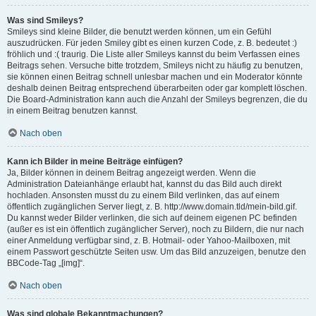
Was sind Smileys?
Smileys sind kleine Bilder, die benutzt werden können, um ein Gefühl
auszudrücken. Für jeden Smiley gibt es einen kurzen Code, z. B. bedeutet :)
fröhlich und :( traurig. Die Liste aller Smileys kannst du beim Verfassen eines
Beitrags sehen. Versuche bitte trotzdem, Smileys nicht zu häufig zu benutzen,
sie können einen Beitrag schnell unlesbar machen und ein Moderator könnte
deshalb deinen Beitrag entsprechend überarbeiten oder gar komplett löschen.
Die Board-Administration kann auch die Anzahl der Smileys begrenzen, die du
in einem Beitrag benutzen kannst.
Nach oben
Kann ich Bilder in meine Beiträge einfügen?
Ja, Bilder können in deinem Beitrag angezeigt werden. Wenn die
Administration Dateianhänge erlaubt hat, kannst du das Bild auch direkt
hochladen. Ansonsten musst du zu einem Bild verlinken, das auf einem
öffentlich zugänglichen Server liegt, z. B. http://www.domain.tld/mein-bild.gif.
Du kannst weder Bilder verlinken, die sich auf deinem eigenen PC befinden
(außer es ist ein öffentlich zugänglicher Server), noch zu Bildern, die nur nach
einer Anmeldung verfügbar sind, z. B. Hotmail- oder Yahoo-Mailboxen, mit
einem Passwort geschützte Seiten usw. Um das Bild anzuzeigen, benutze den
BBCode-Tag „[img]“.
Nach oben
Was sind globale Bekanntmachungen?