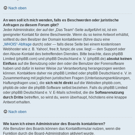
Nach oben
An wen soll ich mich wenden, falls es Beschwerden oder juristische
Anfragen zu diesem Forum gibt?
Jeder Administrator, der auf der „Das Team“-Seite aufgeführt ist, ist ein
geeigneter Kontakt für deine Beschwerde. Wenn du so keine Antwort erhältst,
solltest du den Besitzer der Domain kontaktieren (führe dazu eine
„WHOIS“-Abfrage
durch) oder — falls diese Seite bei einem kostenlosen
Webhoster wie z. B. Yahoo!, free.fr, funpic.de usw. liegt — den Support oder
den Abuse-Kontakt des betreffenden Dienstes. Bitte beachte, dass phpBB
Limited (phpBB.com) und phpBB Deutschland e. V. (phpBB.de)
absolut keinen
Einfluss
auf die Benutzung oder den oder die Benutzer der Forensoftware
haben und dafür in keiner Weise zur Verantwortung herangezogen werden
können. Kontaktiere daher nie phpBB Limited oder phpBB Deutschland e. V. in
Zusammenhang mit jeglichen juristischen Fragen (Unterlassungserklärungen,
Haftungsfragen usw.), die
sich nicht direkt
auf die Websiten phpbb.com,
phpbb.de oder die phpBB-Software selbst beziehen. Falls du phpBB Limited
oder phpBB Deutschland e. V. E-Mails schreibst, die die
Softwarenutzung
durch Dritte
betreffen, so wirst du, wenn überhaupt, höchstens eine knappe
Antwort erhalten.
Nach oben
Wie kann ich einen Administrator des Boards kontaktieren?
Alle Benutzer des Boards können das Kontaktformular nutzen, wenn die
Funktion durch die Board-Administration aktiviert wurde.