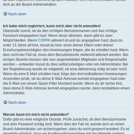
dich an die Board-Administration.
Nach oben
Ich habe mich registriert, kann mich aber nicht anmelden!
Überprüfe zuerst, ob du den richtigen Benutzernamen und das richtige
Passwort eingegeben hast. Wenn diese stimmen, dann gibt es zwei
Möglichkeiten. Wenn
COPPA
aktiviert ist und du angegeben hast, dass du
unter 13 Jahre alt bist, musst du bzw. einer deiner Eltern oder deiner
Erziehungsberechtigten den Anweisungen folgen, die du erhalten hast. Wenn
dies nicht der Fall ist, muss dein Benutzerkonto vielleicht aktiviert werden. Bei
einigen Boards müssen alle neu angemeldeten Mitglieder erst freigeschaltet
werden – entweder musst du dies selbst erledigen oder ein Administrator. Bei
der Registrierung wurde dir mitgeteilt, ob eine Aktivierung nötig ist oder nicht.
Wenn du eine E-Mail erhalten hast, folge den dort enthaltenen Anweisungen.
Ansonsten prüfe, ob du deine E-Mail-Adresse korrekt eingegeben hast oder
die E-Mail von einem Spam-Filter blockiert wurde. Wenn du dir sicher bist,
dass deine E-Mail-Adresse korrekt eingegeben wurde, dann kontaktiere einen
Administrator.
Nach oben
Warum kann ich mich nicht anmelden?
Dafür gibt es viele mögliche Gründe. Prüfe zunächst, ob dein Benutzername
und dein Passwort richtig sind. Wenn dies der Fall ist, wende dich an einen
Board-Administrator, um sicherzugehen, dass du nicht gesperrt wurdest. Es ist
ebenfalls möglich, dass ein Konfigurationsproblem mit der Website vorliegt,