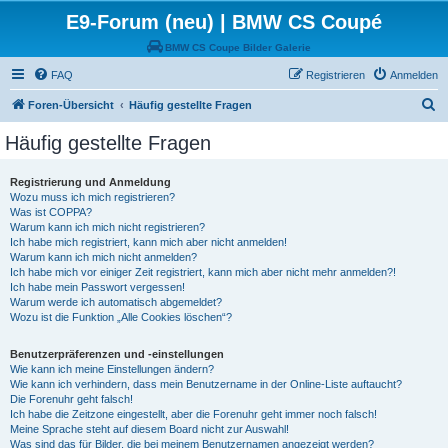
E9-Forum (neu) | BMW CS Coupé
BMW CS Coupe Bilder Galerie
FAQ
Registrieren
Anmelden
S
Foren-Übersicht
Häufig gestellte Fragen
u
Häufig gestellte Fragen
c
h
Registrierung und Anmeldung
Wozu muss ich mich registrieren?
e
Was ist COPPA?
Warum kann ich mich nicht registrieren?
Ich habe mich registriert, kann mich aber nicht anmelden!
Warum kann ich mich nicht anmelden?
Ich habe mich vor einiger Zeit registriert, kann mich aber nicht mehr anmelden?!
Ich habe mein Passwort vergessen!
Warum werde ich automatisch abgemeldet?
Wozu ist die Funktion „Alle Cookies löschen“?
Benutzerpräferenzen und -einstellungen
Wie kann ich meine Einstellungen ändern?
Wie kann ich verhindern, dass mein Benutzername in der Online-Liste auftaucht?
Die Forenuhr geht falsch!
Ich habe die Zeitzone eingestellt, aber die Forenuhr geht immer noch falsch!
Meine Sprache steht auf diesem Board nicht zur Auswahl!
Was sind das für Bilder, die bei meinem Benutzernamen angezeigt werden?