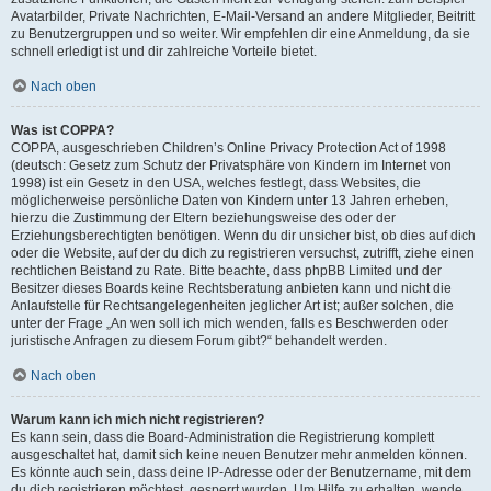
Avatarbilder, Private Nachrichten, E-Mail-Versand an andere Mitglieder, Beitritt
zu Benutzergruppen und so weiter. Wir empfehlen dir eine Anmeldung, da sie
schnell erledigt ist und dir zahlreiche Vorteile bietet.
Nach oben
Was ist COPPA?
COPPA, ausgeschrieben Children’s Online Privacy Protection Act of 1998
(deutsch: Gesetz zum Schutz der Privatsphäre von Kindern im Internet von
1998) ist ein Gesetz in den USA, welches festlegt, dass Websites, die
möglicherweise persönliche Daten von Kindern unter 13 Jahren erheben,
hierzu die Zustimmung der Eltern beziehungsweise des oder der
Erziehungsberechtigten benötigen. Wenn du dir unsicher bist, ob dies auf dich
oder die Website, auf der du dich zu registrieren versuchst, zutrifft, ziehe einen
rechtlichen Beistand zu Rate. Bitte beachte, dass phpBB Limited und der
Besitzer dieses Boards keine Rechtsberatung anbieten kann und nicht die
Anlaufstelle für Rechtsangelegenheiten jeglicher Art ist; außer solchen, die
unter der Frage „An wen soll ich mich wenden, falls es Beschwerden oder
juristische Anfragen zu diesem Forum gibt?“ behandelt werden.
Nach oben
Warum kann ich mich nicht registrieren?
Es kann sein, dass die Board-Administration die Registrierung komplett
ausgeschaltet hat, damit sich keine neuen Benutzer mehr anmelden können.
Es könnte auch sein, dass deine IP-Adresse oder der Benutzername, mit dem
du dich registrieren möchtest, gesperrt wurden. Um Hilfe zu erhalten, wende