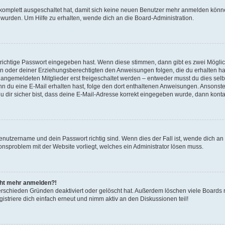
g komplett ausgeschaltet hat, damit sich keine neuen Benutzer mehr anmelden könn
 wurden. Um Hilfe zu erhalten, wende dich an die Board-Administration.
 richtige Passwort eingegeben hast. Wenn diese stimmen, dann gibt es zwei Mögl
tern oder deiner Erziehungsberechtigten den Anweisungen folgen, die du erhalten ha
u angemeldeten Mitglieder erst freigeschaltet werden – entweder musst du dies selbs
. Wenn du eine E-Mail erhalten hast, folge den dort enthaltenen Anweisungen. Ansons
 dir sicher bist, dass deine E-Mail-Adresse korrekt eingegeben wurde, dann kontak
Benutzername und dein Passwort richtig sind. Wenn dies der Fall ist, wende dich a
ionsproblem mit der Website vorliegt, welches ein Administrator lösen muss.
icht mehr anmelden?!
erschieden Gründen deaktiviert oder gelöscht hat. Außerdem löschen viele Boards r
triere dich einfach erneut und nimm aktiv an den Diskussionen teil!