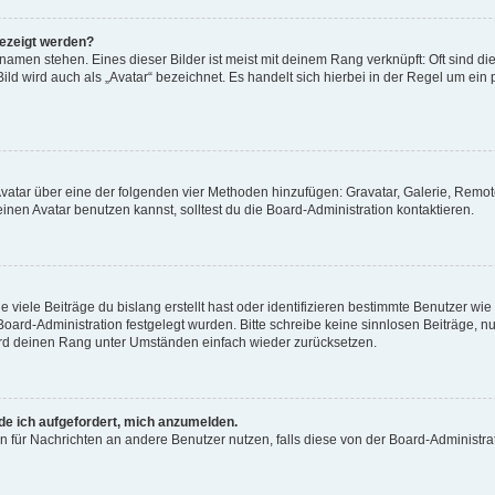
gezeigt werden?
amen stehen. Eines dieser Bilder ist meist mit deinem Rang verknüpft: Oft sind di
ld wird auch als „Avatar“ bezeichnet. Es handelt sich hierbei in der Regel um ein
 Avatar über eine der folgenden vier Methoden hinzufügen: Gravatar, Galerie, Rem
en Avatar benutzen kannst, solltest du die Board-Administration kontaktieren.
viele Beiträge du bislang erstellt hast oder identifizieren bestimmte Benutzer w
 Board-Administration festgelegt wurden. Bitte schreibe keine sinnlosen Beiträge
wird deinen Rang unter Umständen einfach wieder zurücksetzen.
rde ich aufgefordert, mich anzumelden.
ion für Nachrichten an andere Benutzer nutzen, falls diese von der Board-Administ