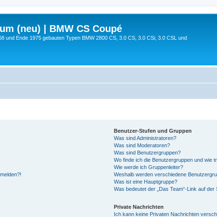
rum (neu) | BMW CS Coupé
68 und Ende 1975 gebauten Typen BMW 2800 CS, 3.0 CS, 3.0 CSi, 3.0 CSL und
Benutzer-Stufen und Gruppen
Was sind Administratoren?
Was sind Moderatoren?
Was sind Benutzergruppen?
Wo finde ich die Benutzergruppen und wie tr
Wie werde ich Gruppenleiter?
anmelden?!
Weshalb werden verschiedene Benutzergrupp
Was ist eine Hauptgruppe?
Was bedeutet der „Das Team“-Link auf der S
Private Nachrichten
Ich kann keine Privaten Nachrichten versch