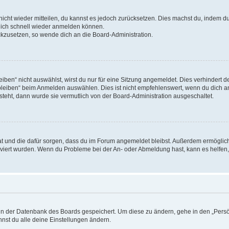
 nicht wieder mitteilen, du kannst es jedoch zurücksetzen. Dies machst du, indem 
 dich schnell wieder anmelden können.
ückzusetzen, so wende dich an die Board-Administration.
en“ nicht auswählst, wirst du nur für eine Sitzung angemeldet. Dies verhindert 
leiben“ beim Anmelden auswählen. Dies ist nicht empfehlenswert, wenn du dich an
 steht, dann wurde sie vermutlich von der Board-Administration ausgeschaltet.
 hat und die dafür sorgen, dass du im Forum angemeldet bleibst. Außerdem ermögli
tiviert wurden. Wenn du Probleme bei der An- oder Abmeldung hast, kann es helfen
n in der Datenbank des Boards gespeichert. Um diese zu ändern, gehe in den „Persö
nst du alle deine Einstellungen ändern.