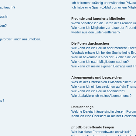
Ich bekomme ständig unerwünschte Private
auftaucht?
Ich habe eine Spam-E-Mail von einem Mitgli
alsch!
Freunde und ignorierte Mitglieder
Wozu benötige ich die Listen der Freunde un
rden?
Wie kann ich Mitglieder zur Liste der Freund
wieder aus den Listen entfernen?
fgefordert, mich anzumelden.
Die Foren durchsuchen
Wie kann ich ein Forum oder mehrere For
Weshalb erhalte ich bei der Suche keine Er
Warum bekomme ich bei der Suche eine lee
Wie kann ich nach Mitgliedern suchen?
Wie kann ich meine eigenen Beiträge und T
Abonnements und Lesezeichen
Was ist der Unterschied zwischen einem L
Wie kann ich ein Lesezeichen auf ein Them
Wie kann ich ein Forum abonnieren?
Wie deaktiviere ich meine Abonnements?
gs?
Dateianhänge
Welche Dateianhänge sind in diesem Forum
Kann ich eine Übersicht all meiner Dateian
phpBB betreffende Fragen
Wer hat diese Forensoftware entwickelt?