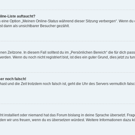
ine-Liste auftaucht?
n eine Option „Meinen Online-Status während dieser Sitzung verbergen“. Wenn du d
st dann als unsichtbarer Besucher gezählt.
en Zeitzone. In diesem Fall solltest du im „Persönlichen Bereich“ die für dich passe
den. Wenn du noch nicht registriert bist, ist dies ein guter Grund, dies jetzt zu tun
mer noch falsch!
t hast und die Zeit trotzdem noch falsch ist, geht die Uhr des Servers vermutlich fal
t installiert oder niemand hat das Forum bislang in deine Sprache übersetzt. Frag
, würden wir uns freuen, wenn du es übersetzen würdest. Weitere Informationen dazu