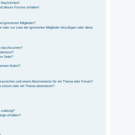
 Nachrichten!
ed dieses Forums erhalten!
d ignorierten Mitglieder?
e oder zur Liste der ignorierten Mitglieder hinzufügen oder diese
en durchsuchen?
gebnisse?
re Seite?
hemen finden?
esezeichen und einem Abonnements für ein Thema oder Forum?
a setzen oder ein Thema abonnieren?
 zulässig?
hänge erhalten?