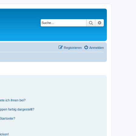
Suche
Erweiterte Suche
Registrieren
Anmelden
ete ich ihnen bei?
en farbig dargestellt?
tartseite?
icken!