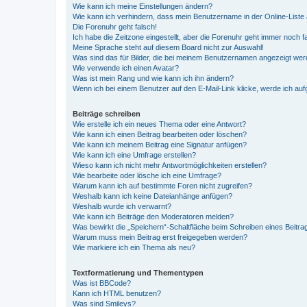
Wie kann ich meine Einstellungen ändern?
Wie kann ich verhindern, dass mein Benutzername in der Online-Liste 
Die Forenuhr geht falsch!
Ich habe die Zeitzone eingestellt, aber die Forenuhr geht immer noch f
Meine Sprache steht auf diesem Board nicht zur Auswahl!
Was sind das für Bilder, die bei meinem Benutzernamen angezeigt we
Wie verwende ich einen Avatar?
Was ist mein Rang und wie kann ich ihn ändern?
Wenn ich bei einem Benutzer auf den E-Mail-Link klicke, werde ich au
Beiträge schreiben
Wie erstelle ich ein neues Thema oder eine Antwort?
Wie kann ich einen Beitrag bearbeiten oder löschen?
Wie kann ich meinem Beitrag eine Signatur anfügen?
Wie kann ich eine Umfrage erstellen?
Wieso kann ich nicht mehr Antwortmöglichkeiten erstellen?
Wie bearbeite oder lösche ich eine Umfrage?
Warum kann ich auf bestimmte Foren nicht zugreifen?
Weshalb kann ich keine Dateianhänge anfügen?
Weshalb wurde ich verwarnt?
Wie kann ich Beiträge den Moderatoren melden?
Was bewirkt die „Speichern“-Schaltfläche beim Schreiben eines Beitra
Warum muss mein Beitrag erst freigegeben werden?
Wie markiere ich ein Thema als neu?
Textformatierung und Thementypen
Was ist BBCode?
Kann ich HTML benutzen?
Was sind Smileys?