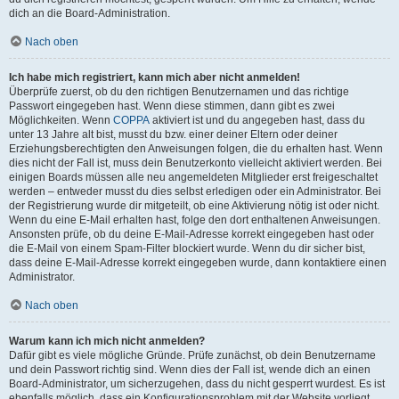
dich an die Board-Administration.
Nach oben
Ich habe mich registriert, kann mich aber nicht anmelden!
Überprüfe zuerst, ob du den richtigen Benutzernamen und das richtige
Passwort eingegeben hast. Wenn diese stimmen, dann gibt es zwei
Möglichkeiten. Wenn
COPPA
aktiviert ist und du angegeben hast, dass du
unter 13 Jahre alt bist, musst du bzw. einer deiner Eltern oder deiner
Erziehungsberechtigten den Anweisungen folgen, die du erhalten hast. Wenn
dies nicht der Fall ist, muss dein Benutzerkonto vielleicht aktiviert werden. Bei
einigen Boards müssen alle neu angemeldeten Mitglieder erst freigeschaltet
werden – entweder musst du dies selbst erledigen oder ein Administrator. Bei
der Registrierung wurde dir mitgeteilt, ob eine Aktivierung nötig ist oder nicht.
Wenn du eine E-Mail erhalten hast, folge den dort enthaltenen Anweisungen.
Ansonsten prüfe, ob du deine E-Mail-Adresse korrekt eingegeben hast oder
die E-Mail von einem Spam-Filter blockiert wurde. Wenn du dir sicher bist,
dass deine E-Mail-Adresse korrekt eingegeben wurde, dann kontaktiere einen
Administrator.
Nach oben
Warum kann ich mich nicht anmelden?
Dafür gibt es viele mögliche Gründe. Prüfe zunächst, ob dein Benutzername
und dein Passwort richtig sind. Wenn dies der Fall ist, wende dich an einen
Board-Administrator, um sicherzugehen, dass du nicht gesperrt wurdest. Es ist
ebenfalls möglich, dass ein Konfigurationsproblem mit der Website vorliegt,