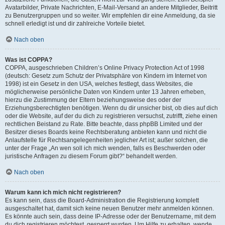
Avatarbilder, Private Nachrichten, E-Mail-Versand an andere Mitglieder, Beitritt
zu Benutzergruppen und so weiter. Wir empfehlen dir eine Anmeldung, da sie
schnell erledigt ist und dir zahlreiche Vorteile bietet.
Nach oben
Was ist COPPA?
COPPA, ausgeschrieben Children’s Online Privacy Protection Act of 1998
(deutsch: Gesetz zum Schutz der Privatsphäre von Kindern im Internet von
1998) ist ein Gesetz in den USA, welches festlegt, dass Websites, die
möglicherweise persönliche Daten von Kindern unter 13 Jahren erheben,
hierzu die Zustimmung der Eltern beziehungsweise des oder der
Erziehungsberechtigten benötigen. Wenn du dir unsicher bist, ob dies auf dich
oder die Website, auf der du dich zu registrieren versuchst, zutrifft, ziehe einen
rechtlichen Beistand zu Rate. Bitte beachte, dass phpBB Limited und der
Besitzer dieses Boards keine Rechtsberatung anbieten kann und nicht die
Anlaufstelle für Rechtsangelegenheiten jeglicher Art ist; außer solchen, die
unter der Frage „An wen soll ich mich wenden, falls es Beschwerden oder
juristische Anfragen zu diesem Forum gibt?“ behandelt werden.
Nach oben
Warum kann ich mich nicht registrieren?
Es kann sein, dass die Board-Administration die Registrierung komplett
ausgeschaltet hat, damit sich keine neuen Benutzer mehr anmelden können.
Es könnte auch sein, dass deine IP-Adresse oder der Benutzername, mit dem
du dich registrieren möchtest, gesperrt wurden. Um Hilfe zu erhalten, wende