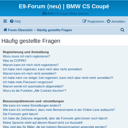
E9-Forum (neu) | BMW CS Coupé
BMW CS Coupe Bilder Galerie
FAQ
Registrieren
Anmelden
S
Foren-Übersicht
Häufig gestellte Fragen
u
Häufig gestellte Fragen
c
h
Registrierung und Anmeldung
Wozu muss ich mich registrieren?
e
Was ist COPPA?
Warum kann ich mich nicht registrieren?
Ich habe mich registriert, kann mich aber nicht anmelden!
Warum kann ich mich nicht anmelden?
Ich habe mich vor einiger Zeit registriert, kann mich aber nicht mehr anmelden?!
Ich habe mein Passwort vergessen!
Warum werde ich automatisch abgemeldet?
Wozu ist die Funktion „Alle Cookies löschen“?
Benutzerpräferenzen und -einstellungen
Wie kann ich meine Einstellungen ändern?
Wie kann ich verhindern, dass mein Benutzername in der Online-Liste auftaucht?
Die Forenuhr geht falsch!
Ich habe die Zeitzone eingestellt, aber die Forenuhr geht immer noch falsch!
Meine Sprache steht auf diesem Board nicht zur Auswahl!
Was sind das für Bilder, die bei meinem Benutzernamen angezeigt werden?