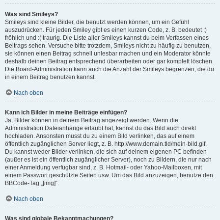
Was sind Smileys?
Smileys sind kleine Bilder, die benutzt werden können, um ein Gefühl
auszudrücken. Für jeden Smiley gibt es einen kurzen Code, z. B. bedeutet :)
fröhlich und :( traurig. Die Liste aller Smileys kannst du beim Verfassen eines
Beitrags sehen. Versuche bitte trotzdem, Smileys nicht zu häufig zu benutzen,
sie können einen Beitrag schnell unlesbar machen und ein Moderator könnte
deshalb deinen Beitrag entsprechend überarbeiten oder gar komplett löschen.
Die Board-Administration kann auch die Anzahl der Smileys begrenzen, die du
in einem Beitrag benutzen kannst.
Nach oben
Kann ich Bilder in meine Beiträge einfügen?
Ja, Bilder können in deinem Beitrag angezeigt werden. Wenn die
Administration Dateianhänge erlaubt hat, kannst du das Bild auch direkt
hochladen. Ansonsten musst du zu einem Bild verlinken, das auf einem
öffentlich zugänglichen Server liegt, z. B. http://www.domain.tld/mein-bild.gif.
Du kannst weder Bilder verlinken, die sich auf deinem eigenen PC befinden
(außer es ist ein öffentlich zugänglicher Server), noch zu Bildern, die nur nach
einer Anmeldung verfügbar sind, z. B. Hotmail- oder Yahoo-Mailboxen, mit
einem Passwort geschützte Seiten usw. Um das Bild anzuzeigen, benutze den
BBCode-Tag „[img]“.
Nach oben
Was sind globale Bekanntmachungen?