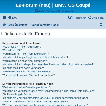
E9-Forum (neu) | BMW CS Coupé
BMW CS Coupe Bilder Galerie
FAQ
Registrieren
Anmelden
S
Foren-Übersicht
Häufig gestellte Fragen
u
Häufig gestellte Fragen
c
h
Registrierung und Anmeldung
Wozu muss ich mich registrieren?
e
Was ist COPPA?
Warum kann ich mich nicht registrieren?
Ich habe mich registriert, kann mich aber nicht anmelden!
Warum kann ich mich nicht anmelden?
Ich habe mich vor einiger Zeit registriert, kann mich aber nicht mehr anmelden?!
Ich habe mein Passwort vergessen!
Warum werde ich automatisch abgemeldet?
Wozu ist die Funktion „Alle Cookies löschen“?
Benutzerpräferenzen und -einstellungen
Wie kann ich meine Einstellungen ändern?
Wie kann ich verhindern, dass mein Benutzername in der Online-Liste auftaucht?
Die Forenuhr geht falsch!
Ich habe die Zeitzone eingestellt, aber die Forenuhr geht immer noch falsch!
Meine Sprache steht auf diesem Board nicht zur Auswahl!
Was sind das für Bilder, die bei meinem Benutzernamen angezeigt werden?