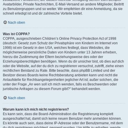
Avatarbilder, Private Nachrichten, E-Mail-Versand an andere Mitglieder, Beitritt
zu Benutzergruppen und so weiter. Wir empfehlen dir eine Anmeldung, da sie
schnell erledigt ist und dir zahlreiche Vorteile bietet.
Nach oben
Was ist COPPA?
COPPA, ausgeschrieben Children’s Online Privacy Protection Act of 1998
(deutsch: Gesetz zum Schutz der Privatsphäre von Kindern im Internet von
1998) ist ein Gesetz in den USA, welches festlegt, dass Websites, die
möglicherweise persönliche Daten von Kindern unter 13 Jahren erheben,
hierzu die Zustimmung der Eltern beziehungsweise des oder der
Erziehungsberechtigten benötigen. Wenn du dir unsicher bist, ob dies auf dich
oder die Website, auf der du dich zu registrieren versuchst, zutrifft, ziehe einen
rechtlichen Beistand zu Rate. Bitte beachte, dass phpBB Limited und der
Besitzer dieses Boards keine Rechtsberatung anbieten kann und nicht die
Anlaufstelle für Rechtsangelegenheiten jeglicher Art ist; außer solchen, die
unter der Frage „An wen soll ich mich wenden, falls es Beschwerden oder
juristische Anfragen zu diesem Forum gibt?“ behandelt werden.
Nach oben
Warum kann ich mich nicht registrieren?
Es kann sein, dass die Board-Administration die Registrierung komplett
ausgeschaltet hat, damit sich keine neuen Benutzer mehr anmelden können.
Es könnte auch sein, dass deine IP-Adresse oder der Benutzername, mit dem
du dich registrieren möchtest, gesperrt wurden. Um Hilfe zu erhalten, wende