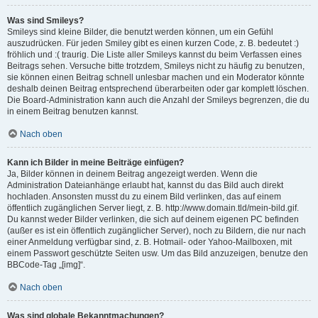
Was sind Smileys?
Smileys sind kleine Bilder, die benutzt werden können, um ein Gefühl
auszudrücken. Für jeden Smiley gibt es einen kurzen Code, z. B. bedeutet :)
fröhlich und :( traurig. Die Liste aller Smileys kannst du beim Verfassen eines
Beitrags sehen. Versuche bitte trotzdem, Smileys nicht zu häufig zu benutzen,
sie können einen Beitrag schnell unlesbar machen und ein Moderator könnte
deshalb deinen Beitrag entsprechend überarbeiten oder gar komplett löschen.
Die Board-Administration kann auch die Anzahl der Smileys begrenzen, die du
in einem Beitrag benutzen kannst.
Nach oben
Kann ich Bilder in meine Beiträge einfügen?
Ja, Bilder können in deinem Beitrag angezeigt werden. Wenn die
Administration Dateianhänge erlaubt hat, kannst du das Bild auch direkt
hochladen. Ansonsten musst du zu einem Bild verlinken, das auf einem
öffentlich zugänglichen Server liegt, z. B. http://www.domain.tld/mein-bild.gif.
Du kannst weder Bilder verlinken, die sich auf deinem eigenen PC befinden
(außer es ist ein öffentlich zugänglicher Server), noch zu Bildern, die nur nach
einer Anmeldung verfügbar sind, z. B. Hotmail- oder Yahoo-Mailboxen, mit
einem Passwort geschützte Seiten usw. Um das Bild anzuzeigen, benutze den
BBCode-Tag „[img]“.
Nach oben
Was sind globale Bekanntmachungen?