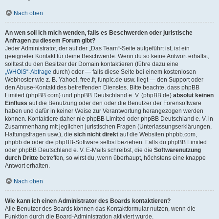
Nach oben
An wen soll ich mich wenden, falls es Beschwerden oder juristische
Anfragen zu diesem Forum gibt?
Jeder Administrator, der auf der „Das Team“-Seite aufgeführt ist, ist ein
geeigneter Kontakt für deine Beschwerde. Wenn du so keine Antwort erhältst,
solltest du den Besitzer der Domain kontaktieren (führe dazu eine
„WHOIS“-Abfrage
durch) oder — falls diese Seite bei einem kostenlosen
Webhoster wie z. B. Yahoo!, free.fr, funpic.de usw. liegt — den Support oder
den Abuse-Kontakt des betreffenden Dienstes. Bitte beachte, dass phpBB
Limited (phpBB.com) und phpBB Deutschland e. V. (phpBB.de)
absolut keinen
Einfluss
auf die Benutzung oder den oder die Benutzer der Forensoftware
haben und dafür in keiner Weise zur Verantwortung herangezogen werden
können. Kontaktiere daher nie phpBB Limited oder phpBB Deutschland e. V. in
Zusammenhang mit jeglichen juristischen Fragen (Unterlassungserklärungen,
Haftungsfragen usw.), die
sich nicht direkt
auf die Websiten phpbb.com,
phpbb.de oder die phpBB-Software selbst beziehen. Falls du phpBB Limited
oder phpBB Deutschland e. V. E-Mails schreibst, die die
Softwarenutzung
durch Dritte
betreffen, so wirst du, wenn überhaupt, höchstens eine knappe
Antwort erhalten.
Nach oben
Wie kann ich einen Administrator des Boards kontaktieren?
Alle Benutzer des Boards können das Kontaktformular nutzen, wenn die
Funktion durch die Board-Administration aktiviert wurde.