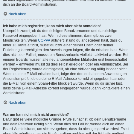
dich an die Board-Administration.
Nach oben
Ich habe mich registriert, kann mich aber nicht anmelden!
Überprüfe zuerst, ob du den richtigen Benutzernamen und das richtige
Passwort eingegeben hast. Wenn diese stimmen, dann gibt es zwei
Möglichkeiten. Wenn
COPPA
aktiviert ist und du angegeben hast, dass du
unter 13 Jahre alt bist, musst du bzw. einer deiner Eltern oder deiner
Erziehungsberechtigten den Anweisungen folgen, die du erhalten hast. Wenn
dies nicht der Fall ist, muss dein Benutzerkonto vielleicht aktiviert werden. Bei
einigen Boards müssen alle neu angemeldeten Mitglieder erst freigeschaltet
werden – entweder musst du dies selbst erledigen oder ein Administrator. Bei
der Registrierung wurde dir mitgeteilt, ob eine Aktivierung nötig ist oder nicht.
Wenn du eine E-Mail erhalten hast, folge den dort enthaltenen Anweisungen.
Ansonsten prüfe, ob du deine E-Mail-Adresse korrekt eingegeben hast oder
die E-Mail von einem Spam-Filter blockiert wurde. Wenn du dir sicher bist,
dass deine E-Mail-Adresse korrekt eingegeben wurde, dann kontaktiere einen
Administrator.
Nach oben
Warum kann ich mich nicht anmelden?
Dafür gibt es viele mögliche Gründe. Prüfe zunächst, ob dein Benutzername
und dein Passwort richtig sind. Wenn dies der Fall ist, wende dich an einen
Board-Administrator, um sicherzugehen, dass du nicht gesperrt wurdest. Es ist
ebenfalls möglich, dass ein Konfigurationsproblem mit der Website vorliegt,