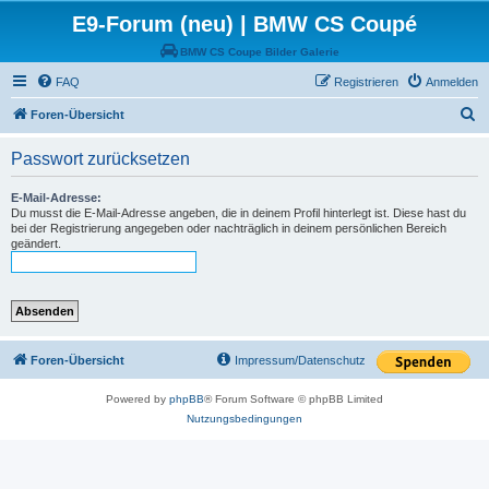
E9-Forum (neu) | BMW CS Coupé
BMW CS Coupe Bilder Galerie
FAQ
Registrieren
Anmelden
S
Foren-Übersicht
u
Passwort zurücksetzen
c
h
E-Mail-Adresse:
Du musst die E-Mail-Adresse angeben, die in deinem Profil hinterlegt ist. Diese hast du
e
bei der Registrierung angegeben oder nachträglich in deinem persönlichen Bereich
geändert.
Foren-Übersicht
Impressum/Datenschutz
Powered by
phpBB
® Forum Software © phpBB Limited
Nutzungsbedingungen