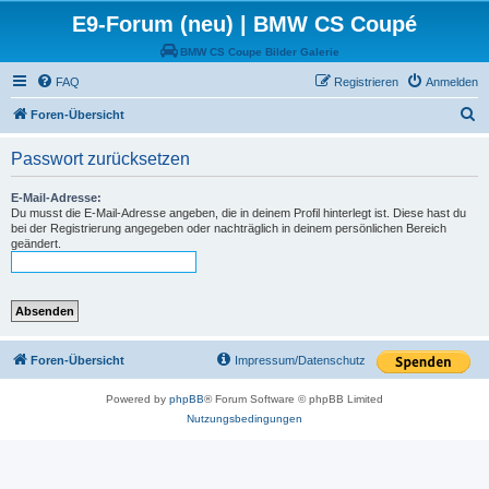
E9-Forum (neu) | BMW CS Coupé
BMW CS Coupe Bilder Galerie
FAQ
Registrieren
Anmelden
S
Foren-Übersicht
u
Passwort zurücksetzen
c
h
E-Mail-Adresse:
Du musst die E-Mail-Adresse angeben, die in deinem Profil hinterlegt ist. Diese hast du
e
bei der Registrierung angegeben oder nachträglich in deinem persönlichen Bereich
geändert.
Foren-Übersicht
Impressum/Datenschutz
Powered by
phpBB
® Forum Software © phpBB Limited
Nutzungsbedingungen