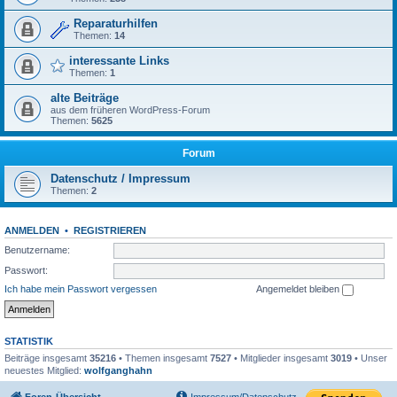
Reparaturhilfen
Themen:
14
interessante Links
Themen:
1
alte Beiträge
aus dem früheren WordPress-Forum
Themen:
5625
Forum
Datenschutz / Impressum
Themen:
2
ANMELDEN
•
REGISTRIEREN
Benutzername:
Passwort:
Ich habe mein Passwort vergessen
Angemeldet bleiben
STATISTIK
Beiträge insgesamt
35216
• Themen insgesamt
7527
• Mitglieder insgesamt
3019
• Unser
neuestes Mitglied:
wolfganghahn