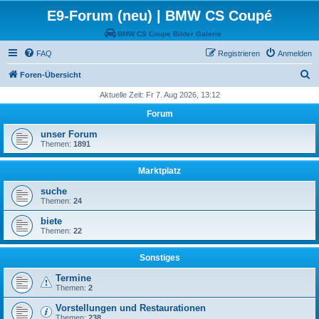
E9-Forum (neu) | BMW CS Coupé
BMW CS Coupe Bilder Galerie
FAQ
Registrieren
Anmelden
S
Foren-Übersicht
u
Aktuelle Zeit: Fr 7. Aug 2026, 13:12
c
Forum
h
unser Forum
e
Themen:
1891
Marktplatz
suche
Themen:
24
biete
Themen:
22
Sonstiges
Termine
Themen:
2
Vorstellungen und Restaurationen
Themen:
238