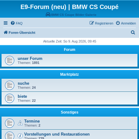
E9-Forum (neu) | BMW CS Coupé
BMW CS Coupe Bilder Galerie
FAQ
Registrieren
Anmelden
S
Foren-Übersicht
u
Aktuelle Zeit: So 9. Aug 2026, 09:45
c
Forum
h
unser Forum
e
Themen:
1891
Marktplatz
suche
Themen:
24
biete
Themen:
22
Sonstiges
Termine
Themen:
2
Vorstellungen und Restaurationen
Themen:
239