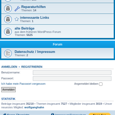
Reparaturhilfen
Themen:
14
interessante Links
Themen:
1
alte Beiträge
aus dem früheren WordPress-Forum
Themen:
5625
Forum
Datenschutz / Impressum
Themen:
2
ANMELDEN
•
REGISTRIEREN
Benutzername:
Passwort:
Ich habe mein Passwort vergessen
Angemeldet bleiben
STATISTIK
Beiträge insgesamt
35218
• Themen insgesamt
7527
• Mitglieder insgesamt
3019
• Unser
neuestes Mitglied:
wolfganghahn