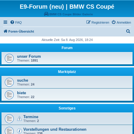
E9-Forum (neu) | BMW CS Coupé
BMW CS Coupe Bilder Galerie
FAQ
Registrieren
Anmelden
S
Foren-Übersicht
u
Aktuelle Zeit: Sa 8. Aug 2026, 18:24
c
Forum
h
unser Forum
e
Themen:
1891
Marktplatz
suche
Themen:
24
biete
Themen:
22
Sonstiges
Termine
Themen:
2
Vorstellungen und Restaurationen
Themen:
238