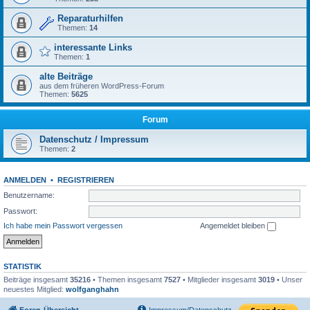
Reparaturhilfen
Themen:
14
interessante Links
Themen:
1
alte Beiträge
aus dem früheren WordPress-Forum
Themen:
5625
Forum
Datenschutz / Impressum
Themen:
2
ANMELDEN
•
REGISTRIEREN
Benutzername:
Passwort:
Ich habe mein Passwort vergessen
Angemeldet bleiben
STATISTIK
Beiträge insgesamt
35216
• Themen insgesamt
7527
• Mitglieder insgesamt
3019
• Unser
neuestes Mitglied:
wolfganghahn