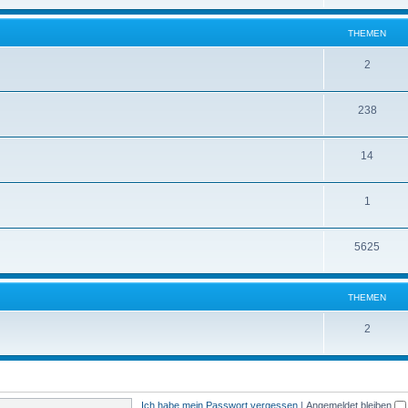
THEMEN
2
238
14
1
5625
THEMEN
2
Ich habe mein Passwort vergessen
|
Angemeldet bleiben