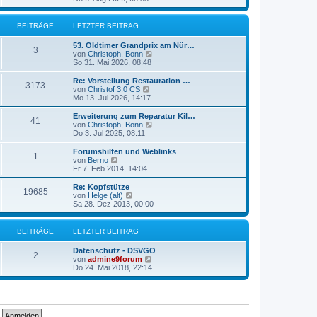
a
e
u
g
r
e
B
s
BEITRÄGE
LETZTER BEITRAG
e
t
i
e
53. Oldtimer Grandprix am Nür…
t
r
3
N
von
Christoph, Bonn
r
B
e
So 31. Mai 2026, 08:48
a
e
u
g
i
e
Re: Vorstellung Restauration …
t
3173
s
N
von
Christof 3.0 CS
r
t
e
Mo 13. Jul 2026, 14:17
a
e
u
g
r
e
Erweiterung zum Reparatur Kil…
41
B
s
N
von
Christoph, Bonn
e
t
e
Do 3. Jul 2025, 08:11
i
e
u
t
r
e
Forumshilfen und Weblinks
r
1
B
s
N
von
Berno
a
e
t
e
Fr 7. Feb 2014, 14:04
g
i
e
u
t
r
e
Re: Kopfstütze
r
19685
B
s
N
von
Helge (alt)
a
e
t
e
Sa 28. Dez 2013, 00:00
g
i
e
u
t
r
e
r
B
s
BEITRÄGE
LETZTER BEITRAG
a
e
t
g
i
e
Datenschutz - DSVGO
t
r
2
N
von
admine9forum
r
B
e
Do 24. Mai 2018, 22:14
a
e
u
g
i
e
t
s
r
t
a
e
g