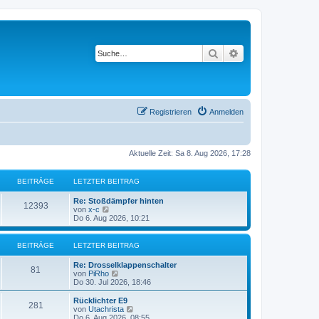
Suche
Erweiterte Suche
Registrieren
Anmelden
Aktuelle Zeit: Sa 8. Aug 2026, 17:28
BEITRÄGE
LETZTER BEITRAG
Re: Stoßdämpfer hinten
12393
N
von
x-c
e
Do 6. Aug 2026, 10:21
u
e
s
BEITRÄGE
LETZTER BEITRAG
t
e
Re: Drosselklappenschalter
r
81
N
von
PiRho
B
e
Do 30. Jul 2026, 18:46
e
u
i
e
Rücklichter E9
t
281
s
N
von
Utachrista
r
t
e
Do 6. Aug 2026, 08:55