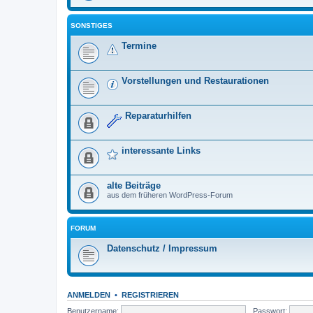
SONSTIGES
Termine
Vorstellungen und Restaurationen
Reparaturhilfen
interessante Links
alte Beiträge
aus dem früheren WordPress-Forum
FORUM
Datenschutz / Impressum
ANMELDEN
•
REGISTRIEREN
Benutzername:
Passwort: