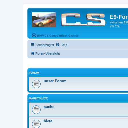
E9-Fo
zwischen 19
2.5 CS.
BMW CS Coupe Bilder Galerie
Schnellzugriff
FAQ
Foren-Übersicht
FORUM
unser Forum
MARKTPLATZ
suche
biete