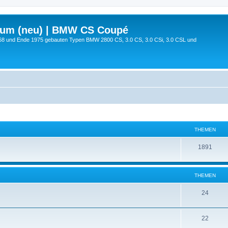
rum (neu) | BMW CS Coupé
68 und Ende 1975 gebauten Typen BMW 2800 CS, 3.0 CS, 3.0 CSi, 3.0 CSL und
THEMEN
1891
THEMEN
24
22