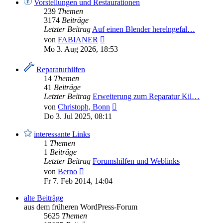
Vorstellungen und Restaurationen
239
Themen
3174
Beiträge
Letzter Beitrag
Auf einen Blender herelngefal…
Neuester
von
FABIANER
Beitrag
Mo 3. Aug 2026, 18:53
Reparaturhilfen
14
Themen
41
Beiträge
Letzter Beitrag
Erweiterung zum Reparatur Kil…
Neuester
von
Christoph, Bonn
Beitrag
Do 3. Jul 2025, 08:11
interessante Links
1
Themen
1
Beiträge
Letzter Beitrag
Forumshilfen und Weblinks
Neuester
von
Berno
Beitrag
Fr 7. Feb 2014, 14:04
alte Beiträge
aus dem früheren WordPress-Forum
5625
Themen