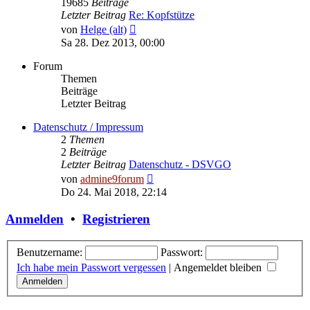
19685
Beiträge
Letzter Beitrag
Re: Kopfstütze
Neuester
von
Helge (alt)
Beitrag
Sa 28. Dez 2013, 00:00
Forum
Themen
Beiträge
Letzter Beitrag
Datenschutz / Impressum
2
Themen
2
Beiträge
Letzter Beitrag
Datenschutz - DSVGO
Neuester
von
admine9forum
Beitrag
Do 24. Mai 2018, 22:14
Anmelden
•
Registrieren
Benutzername:
Passwort:
Ich habe mein Passwort vergessen
|
Angemeldet bleiben