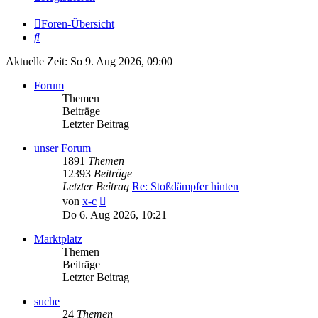
Foren-Übersicht
Suche
Aktuelle Zeit: So 9. Aug 2026, 09:00
Forum
Themen
Beiträge
Letzter Beitrag
unser Forum
1891
Themen
12393
Beiträge
Letzter Beitrag
Re: Stoßdämpfer hinten
Neuester
von
x-c
Beitrag
Do 6. Aug 2026, 10:21
Marktplatz
Themen
Beiträge
Letzter Beitrag
suche
24
Themen