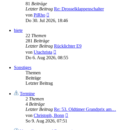
81
Beiträge
Letzter Beitrag
Re: Drosselklappenschalter
Neuester
von
PiRho
Beitrag
Do 30. Jul 2026, 18:46
biete
22
Themen
281
Beiträge
Letzter Beitrag
Rücklichter E9
Neuester
von
Utachrista
Beitrag
Do 6. Aug 2026, 08:55
Sonstiges
Themen
Beiträge
Letzter Beitrag
Termine
2
Themen
4
Beiträge
Letzter Beitrag
Re: 53. Oldtimer Grandprix am…
Neuester
von
Christoph, Bonn
Beitrag
So 9. Aug 2026, 07:51