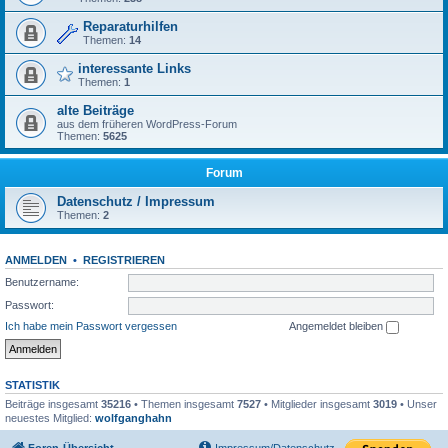
Reparaturhilfen
Themen:
14
interessante Links
Themen:
1
alte Beiträge
aus dem früheren WordPress-Forum
Themen:
5625
Forum
Datenschutz / Impressum
Themen:
2
ANMELDEN
•
REGISTRIEREN
Benutzername:
Passwort:
Ich habe mein Passwort vergessen
Angemeldet bleiben
STATISTIK
Beiträge insgesamt
35216
• Themen insgesamt
7527
• Mitglieder insgesamt
3019
• Unser
neuestes Mitglied:
wolfganghahn