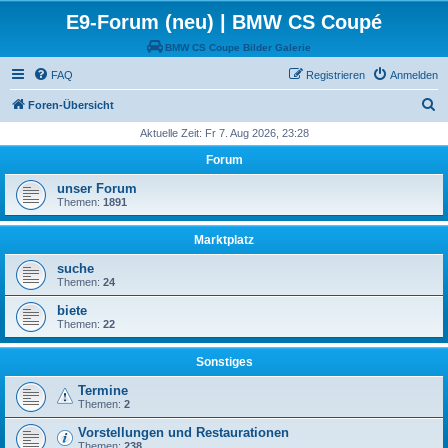
E9-Forum (neu) | BMW CS Coupé
BMW CS Coupe Bilder Galerie
FAQ
Registrieren
Anmelden
S
Foren-Übersicht
u
Aktuelle Zeit: Fr 7. Aug 2026, 23:28
c
Forum
h
unser Forum
e
Themen:
1891
Marktplatz
suche
Themen:
24
biete
Themen:
22
Sonstiges
Termine
Themen:
2
Vorstellungen und Restaurationen
Themen:
238