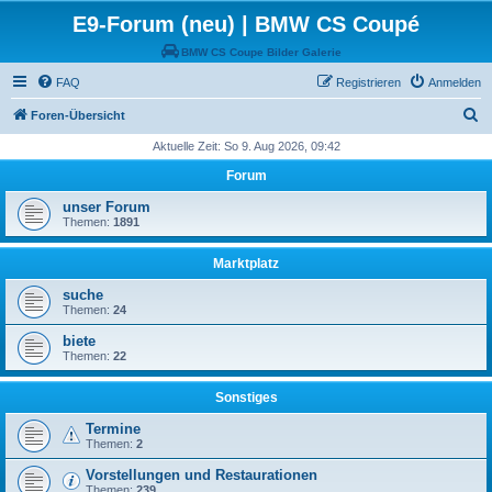
E9-Forum (neu) | BMW CS Coupé
BMW CS Coupe Bilder Galerie
FAQ
Registrieren
Anmelden
S
Foren-Übersicht
u
Aktuelle Zeit: So 9. Aug 2026, 09:42
c
Forum
h
unser Forum
e
Themen:
1891
Marktplatz
suche
Themen:
24
biete
Themen:
22
Sonstiges
Termine
Themen:
2
Vorstellungen und Restaurationen
Themen:
239