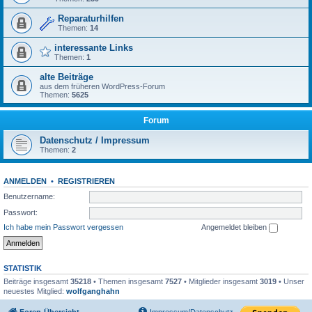
Reparaturhilfen
Themen:
14
interessante Links
Themen:
1
alte Beiträge
aus dem früheren WordPress-Forum
Themen:
5625
Forum
Datenschutz / Impressum
Themen:
2
ANMELDEN
•
REGISTRIEREN
Benutzername:
Passwort:
Ich habe mein Passwort vergessen
Angemeldet bleiben
STATISTIK
Beiträge insgesamt
35218
• Themen insgesamt
7527
• Mitglieder insgesamt
3019
• Unser
neuestes Mitglied:
wolfganghahn