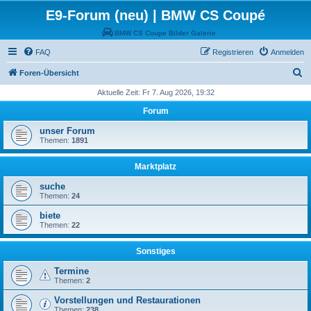
E9-Forum (neu) | BMW CS Coupé
BMW CS Coupe Bilder Galerie
FAQ
Registrieren
Anmelden
S
Foren-Übersicht
u
Aktuelle Zeit: Fr 7. Aug 2026, 19:32
c
Forum
h
unser Forum
e
Themen:
1891
Marktplatz
suche
Themen:
24
biete
Themen:
22
Sonstiges
Termine
Themen:
2
Vorstellungen und Restaurationen
Themen:
238