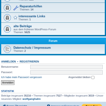
Reparaturhilfen
Themen:
14
interessante Links
Themen:
1
alte Beiträge
aus dem früheren WordPress-Forum
Themen:
5625
Forum
Datenschutz / Impressum
Themen:
2
ANMELDEN
•
REGISTRIEREN
Benutzername:
Passwort:
Ich habe mein Passwort vergessen
Angemeldet bleiben
STATISTIK
Beiträge insgesamt
35216
• Themen insgesamt
7527
• Mitglieder insgesamt
3019
• Unser
neuestes Mitglied:
wolfganghahn