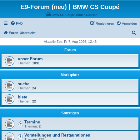
E9-Forum (neu) | BMW CS Coupé
BMW CS Coupe Bilder Galerie
FAQ
Registrieren
Anmelden
S
Foren-Übersicht
u
Aktuelle Zeit: Fr 7. Aug 2026, 12:46
c
Forum
h
unser Forum
e
Themen:
1891
Marktplatz
suche
Themen:
24
biete
Themen:
22
Sonstiges
Termine
Themen:
2
Vorstellungen und Restaurationen
Themen:
238