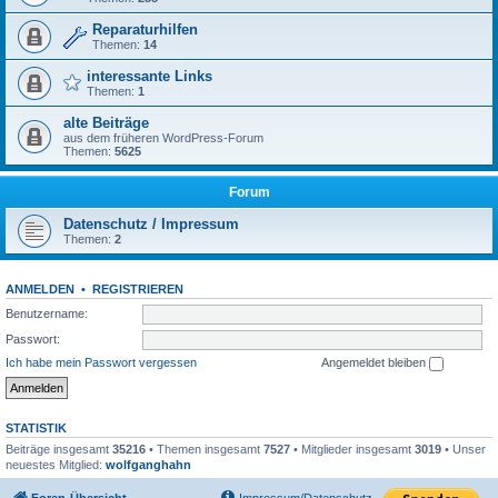
Reparaturhilfen
Themen:
14
interessante Links
Themen:
1
alte Beiträge
aus dem früheren WordPress-Forum
Themen:
5625
Forum
Datenschutz / Impressum
Themen:
2
ANMELDEN
•
REGISTRIEREN
Benutzername:
Passwort:
Ich habe mein Passwort vergessen
Angemeldet bleiben
STATISTIK
Beiträge insgesamt
35216
• Themen insgesamt
7527
• Mitglieder insgesamt
3019
• Unser
neuestes Mitglied:
wolfganghahn