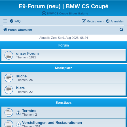
E9-Forum (neu) | BMW CS Coupé
BMW CS Coupe Bilder Galerie
FAQ
Registrieren
Anmelden
S
Foren-Übersicht
u
Aktuelle Zeit: So 9. Aug 2026, 08:24
c
Forum
h
unser Forum
e
Themen:
1891
Marktplatz
suche
Themen:
24
biete
Themen:
22
Sonstiges
Termine
Themen:
2
Vorstellungen und Restaurationen
Themen:
239