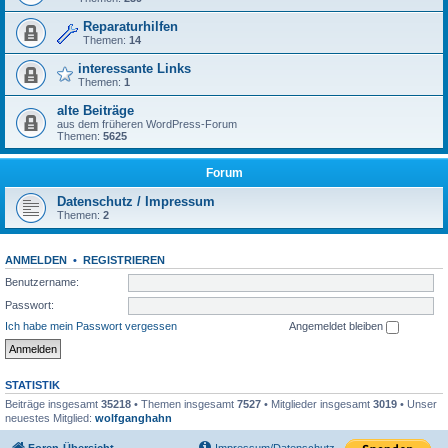
Reparaturhilfen
Themen:
14
interessante Links
Themen:
1
alte Beiträge
aus dem früheren WordPress-Forum
Themen:
5625
Forum
Datenschutz / Impressum
Themen:
2
ANMELDEN
•
REGISTRIEREN
Benutzername:
Passwort:
Ich habe mein Passwort vergessen
Angemeldet bleiben
STATISTIK
Beiträge insgesamt
35218
• Themen insgesamt
7527
• Mitglieder insgesamt
3019
• Unser
neuestes Mitglied:
wolfganghahn