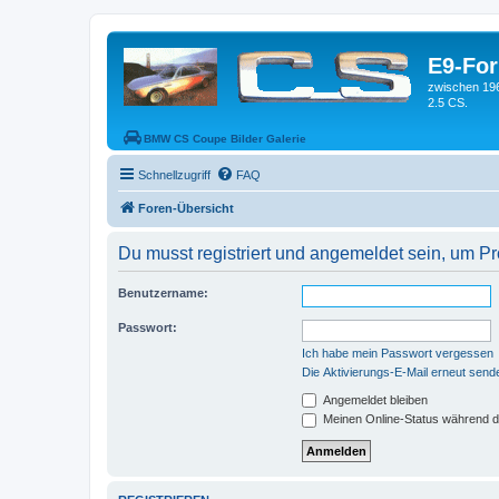
E9-Fo
zwischen 19
2.5 CS.
BMW CS Coupe Bilder Galerie
Schnellzugriff
FAQ
Foren-Übersicht
Du musst registriert und angemeldet sein, um P
Benutzername:
Passwort:
Ich habe mein Passwort vergessen
Die Aktivierungs-E-Mail erneut send
Angemeldet bleiben
Meinen Online-Status während d