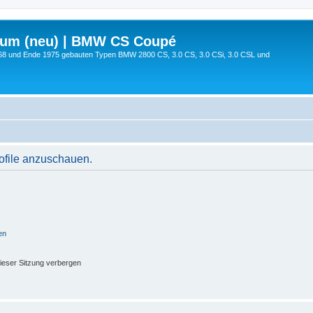
rum (neu) | BMW CS Coupé
68 und Ende 1975 gebauten Typen BMW 2800 CS, 3.0 CS, 3.0 CSi, 3.0 CSL und
rofile anzuschauen.
en
ieser Sitzung verbergen