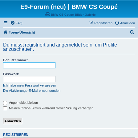
E9-Forum (neu) | BMW CS Coupé
BMW CS Coupe Bilder Galerie
FAQ
Registrieren
Anmelden
S
Foren-Übersicht
u
Du musst registriert und angemeldet sein, um Profile
c
anzuschauen.
h
Benutzername:
e
Passwort:
Ich habe mein Passwort vergessen
Die Aktivierungs-E-Mail erneut senden
Angemeldet bleiben
Meinen Online-Status während dieser Sitzung verbergen
REGISTRIEREN