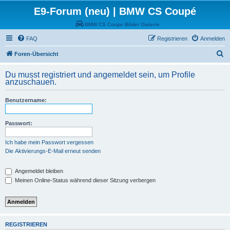
E9-Forum (neu) | BMW CS Coupé
BMW CS Coupe Bilder Galerie
FAQ
Registrieren
Anmelden
S
Foren-Übersicht
u
Du musst registriert und angemeldet sein, um Profile
c
anzuschauen.
h
Benutzername:
e
Passwort:
Ich habe mein Passwort vergessen
Die Aktivierungs-E-Mail erneut senden
Angemeldet bleiben
Meinen Online-Status während dieser Sitzung verbergen
REGISTRIEREN