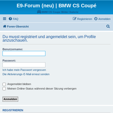
E9-Forum (neu) | BMW CS Coupé
BMW CS Coupe Bilder Galerie
FAQ
Registrieren
Anmelden
S
Foren-Übersicht
u
Du musst registriert und angemeldet sein, um Profile
c
anzuschauen.
h
Benutzername:
e
Passwort:
Ich habe mein Passwort vergessen
Die Aktivierungs-E-Mail erneut senden
Angemeldet bleiben
Meinen Online-Status während dieser Sitzung verbergen
REGISTRIEREN