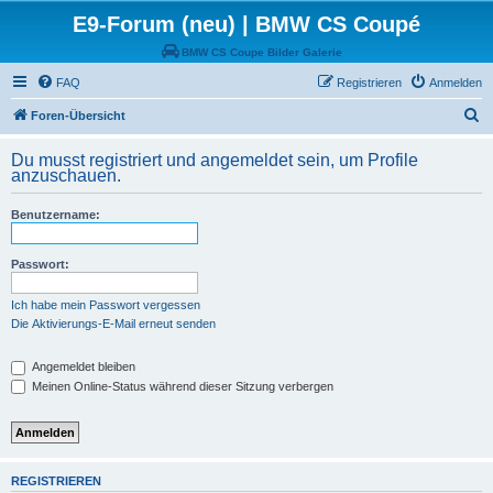
E9-Forum (neu) | BMW CS Coupé
BMW CS Coupe Bilder Galerie
FAQ
Registrieren
Anmelden
S
Foren-Übersicht
u
Du musst registriert und angemeldet sein, um Profile
c
anzuschauen.
h
Benutzername:
e
Passwort:
Ich habe mein Passwort vergessen
Die Aktivierungs-E-Mail erneut senden
Angemeldet bleiben
Meinen Online-Status während dieser Sitzung verbergen
REGISTRIEREN