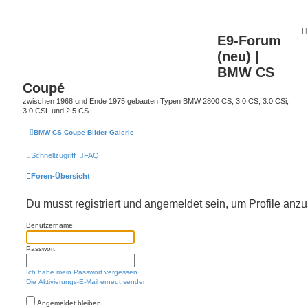
E9-Forum
(neu) |
BMW CS
Coupé
zwischen 1968 und Ende 1975 gebauten Typen BMW 2800 CS, 3.0 CS, 3.0 CSi,
3.0 CSL und 2.5 CS.
BMW CS Coupe Bilder Galerie
Schnellzugriff
FAQ
Foren-Übersicht
Du musst registriert und angemeldet sein, um Profile anz
Benutzername:
Passwort:
Ich habe mein Passwort vergessen
Die Aktivierungs-E-Mail erneut senden
Angemeldet bleiben