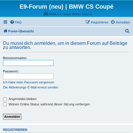
E9-Forum (neu) | BMW CS Coupé
BMW CS Coupe Bilder Galerie
FAQ
Registrieren
Anmelden
S
Foren-Übersicht
u
Du musst dich anmelden, um in diesem Forum auf Beiträge
c
zu antworten.
h
Benutzername:
e
Passwort:
Ich habe mein Passwort vergessen
Die Aktivierungs-E-Mail erneut senden
Angemeldet bleiben
Meinen Online-Status während dieser Sitzung verbergen
REGISTRIEREN