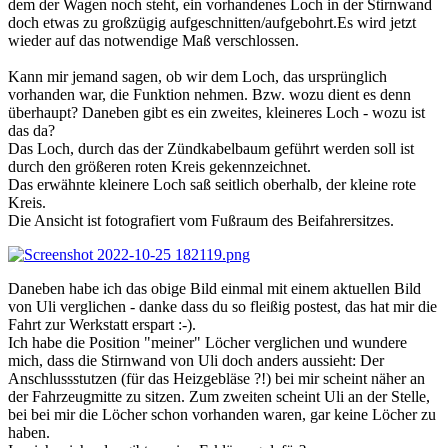
dem der Wagen noch steht, ein vorhandenes Loch in der Stirnwand
doch etwas zu großzügig aufgeschnitten/aufgebohrt.Es wird jetzt
wieder auf das notwendige Maß verschlossen.
Kann mir jemand sagen, ob wir dem Loch, das ursprünglich
vorhanden war, die Funktion nehmen. Bzw. wozu dient es denn
überhaupt? Daneben gibt es ein zweites, kleineres Loch - wozu ist
das da?
Das Loch, durch das der Zündkabelbaum geführt werden soll ist
durch den größeren roten Kreis gekennzeichnet.
Das erwähnte kleinere Loch saß seitlich oberhalb, der kleine rote
Kreis.
Die Ansicht ist fotografiert vom Fußraum des Beifahrersitzes.
Daneben habe ich das obige Bild einmal mit einem aktuellen Bild
von Uli verglichen - danke dass du so fleißig postest, das hat mir die
Fahrt zur Werkstatt erspart :-).
Ich habe die Position "meiner" Löcher verglichen und wundere
mich, dass die Stirnwand von Uli doch anders aussieht: Der
Anschlussstutzen (für das Heizgebläse ?!) bei mir scheint näher an
der Fahrzeugmitte zu sitzen. Zum zweiten scheint Uli an der Stelle,
bei bei mir die Löcher schon vorhanden waren, gar keine Löcher zu
haben.