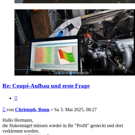
Re: Coupé-Aufbau und erste Frage
Zitat
Christoph,
Bonn
von
Christoph, Bonn
» Sa 3. Mai 2025, 08:27
Hallo Hermann,
die Hakennägel müssen wieder in Ihr "Profil" gesteckt und dort
verklemmt werden.