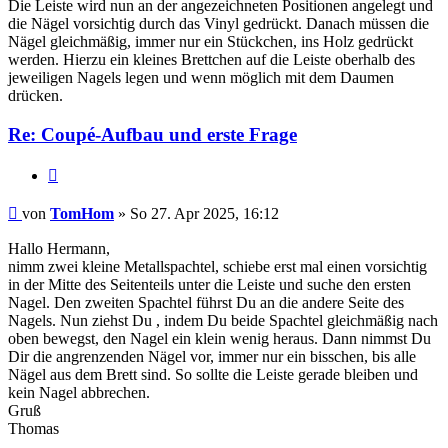
Die Leiste wird nun an der angezeichneten Positionen angelegt und
die Nägel vorsichtig durch das Vinyl gedrückt. Danach müssen die
Nägel gleichmäßig, immer nur ein Stückchen, ins Holz gedrückt
werden. Hierzu ein kleines Brettchen auf die Leiste oberhalb des
jeweiligen Nagels legen und wenn möglich mit dem Daumen
drücken.
Re: Coupé-Aufbau und erste Frage
Zitat
TomHom
von
TomHom
» So 27. Apr 2025, 16:12
Hallo Hermann,
nimm zwei kleine Metallspachtel, schiebe erst mal einen vorsichtig
in der Mitte des Seitenteils unter die Leiste und suche den ersten
Nagel. Den zweiten Spachtel führst Du an die andere Seite des
Nagels. Nun ziehst Du , indem Du beide Spachtel gleichmäßig nach
oben bewegst, den Nagel ein klein wenig heraus. Dann nimmst Du
Dir die angrenzenden Nägel vor, immer nur ein bisschen, bis alle
Nägel aus dem Brett sind. So sollte die Leiste gerade bleiben und
kein Nagel abbrechen.
Gruß
Thomas