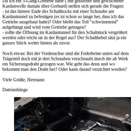
Da ich ein 5-Gang-Getriebe habe ( mit gekürzter und gewuchteter
Kardanwelle damals über Gerhard) stellen sich gerade die Fragen:
- ist das hintere Ende des Schaltbocks mit einer Schraube am
Kardantunnel zu befestigen (es ist schon so lange her, dass ich das
Getriebe ausgebaut hatte)? Oder bleibt das Teil "schwimmend"
aufgehängt und wird vom Getriebe getragen?
- sollte die Öffnung im Kardantunnel für den Schaltstock vergrößert
werden oder reicht sie in der Regel aus? Der Schalthebel sitzt ja ein
ganzes Stück weiter hinten als zuvor.
Noch etwas: Bei der Vorderachse sind die Federbeine unten auf dem
Trägerteil doch mit je drei Schrauben verschraubt durch die ab Werk
ein Sicherungsdraht gezogen war. Wie geht das denn und wo
bekommt man den Draht her? Oder kann darauf verzichtet werden?
Viele Grüße, Hermann
Dateianhänge