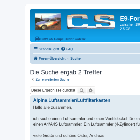
E9-Fo
zwischen 19
2.5 CS.
BMW CS Coupe Bilder Galerie
Schnellzugriff
FAQ
Foren-Übersicht
Suche
Die Suche ergab 2 Treffer
Zur erweiterten Suche
Suche
Erweiterte Suche
Alpina Luftsammler/Luftfilterkasten
Hallo alle zusammen,
ich suche einen Luftsammler und einen Ventildeckel für e
einen A4/A4S Luftsammler. Ein Luftsammler (4-Zylinder) fü
viele Grüße und schöne Oster, Andreas