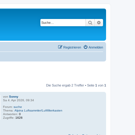
Suche
Erweiterte Suche
Registrieren
Anmelden
Die Suche ergab 2 Treffer • Seite
1
von
1
von
Sonny
Sa 4. Apr 2026, 09:34
Forum:
suche
Thema:
Alpina Luftsammler/Luftfilterkasten
Antworten:
0
Zugriffe:
1626