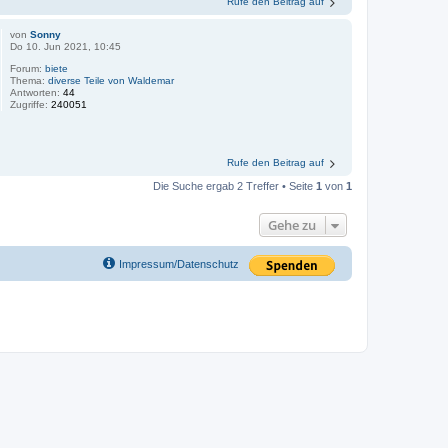
Rufe den Beitrag auf
von
Sonny
Do 10. Jun 2021, 10:45
Forum:
biete
Thema:
diverse Teile von Waldemar
Antworten:
44
Zugriffe:
240051
Rufe den Beitrag auf
Die Suche ergab 2 Treffer • Seite
1
von
1
Gehe zu
Impressum/Datenschutz