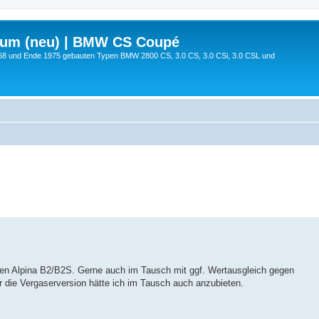
rum (neu) | BMW CS Coupé
68 und Ende 1975 gebauten Typen BMW 2800 CS, 3.0 CS, 3.0 CSi, 3.0 CSL und
inen Alpina B2/B2S. Gerne auch im Tausch mit ggf. Wertausgleich gegen
r die Vergaserversion hätte ich im Tausch auch anzubieten.