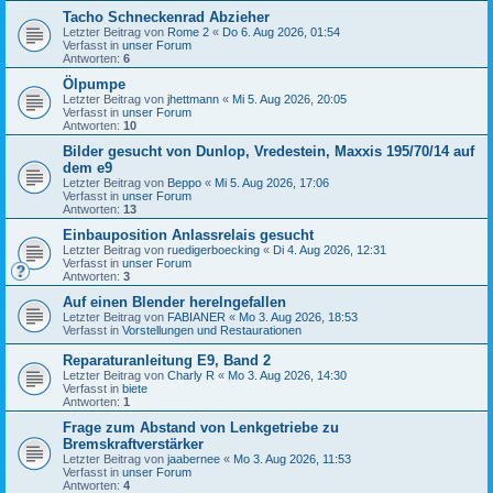
Tacho Schneckenrad Abzieher
Letzter Beitrag von
Rome 2
«
Do 6. Aug 2026, 01:54
Verfasst in
unser Forum
Antworten:
6
Ölpumpe
Letzter Beitrag von
jhettmann
«
Mi 5. Aug 2026, 20:05
Verfasst in
unser Forum
Antworten:
10
Bilder gesucht von Dunlop, Vredestein, Maxxis 195/70/14 auf
dem e9
Letzter Beitrag von
Beppo
«
Mi 5. Aug 2026, 17:06
Verfasst in
unser Forum
Antworten:
13
Einbauposition Anlassrelais gesucht
Letzter Beitrag von
ruedigerboecking
«
Di 4. Aug 2026, 12:31
Verfasst in
unser Forum
Antworten:
3
Auf einen Blender herelngefallen
Letzter Beitrag von
FABIANER
«
Mo 3. Aug 2026, 18:53
Verfasst in
Vorstellungen und Restaurationen
Reparaturanleitung E9, Band 2
Letzter Beitrag von
Charly R
«
Mo 3. Aug 2026, 14:30
Verfasst in
biete
Antworten:
1
Frage zum Abstand von Lenkgetriebe zu
Bremskraftverstärker
Letzter Beitrag von
jaabernee
«
Mo 3. Aug 2026, 11:53
Verfasst in
unser Forum
Antworten:
4