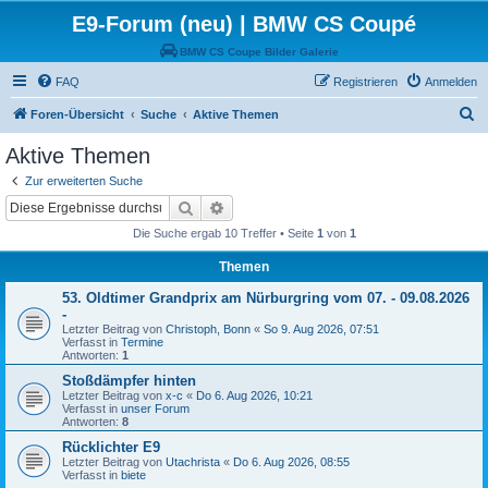
E9-Forum (neu) | BMW CS Coupé
BMW CS Coupe Bilder Galerie
FAQ
Registrieren
Anmelden
S
Foren-Übersicht
Suche
Aktive Themen
u
Aktive Themen
c
Zur erweiterten Suche
h
Suche
Erweiterte Suche
e
Die Suche ergab 10 Treffer • Seite
1
von
1
Themen
53. Oldtimer Grandprix am Nürburgring vom 07. - 09.08.2026
-
Letzter Beitrag von
Christoph, Bonn
«
So 9. Aug 2026, 07:51
Verfasst in
Termine
Antworten:
1
Stoßdämpfer hinten
Letzter Beitrag von
x-c
«
Do 6. Aug 2026, 10:21
Verfasst in
unser Forum
Antworten:
8
Rücklichter E9
Letzter Beitrag von
Utachrista
«
Do 6. Aug 2026, 08:55
Verfasst in
biete