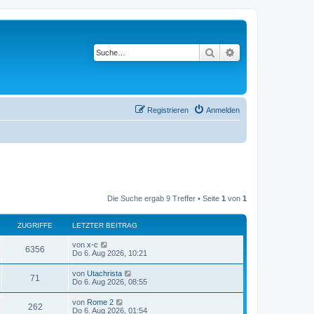
Suche
Erweiterte Suche
Registrieren
Anmelden
Die Suche ergab 9 Treffer • Seite
1
von
1
ZUGRIFFE
LETZTER BEITRAG
von
x-c
6356
Do 6. Aug 2026, 10:21
von
Utachrista
71
Do 6. Aug 2026, 08:55
von
Rome 2
262
Do 6. Aug 2026, 01:54