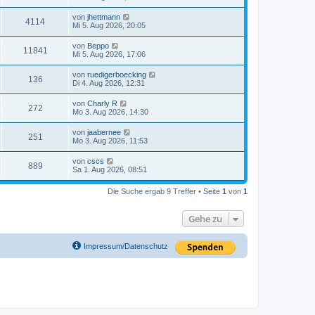
von
jhettmann
4114
Mi 5. Aug 2026, 20:05
von
Beppo
11841
Mi 5. Aug 2026, 17:06
von
ruedigerboecking
136
Di 4. Aug 2026, 12:31
von
Charly R
272
Mo 3. Aug 2026, 14:30
von
jaabernee
251
Mo 3. Aug 2026, 11:53
von
cscs
889
Sa 1. Aug 2026, 08:51
Die Suche ergab 9 Treffer • Seite
1
von
1
Gehe zu
Impressum/Datenschutz