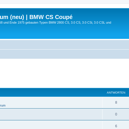
rum (neu) | BMW CS Coupé
68 und Ende 1975 gebauten Typen BMW 2800 CS, 3.0 CS, 3.0 CSi, 3.0 CSL und
ANTWORTEN
8
orum
0
6