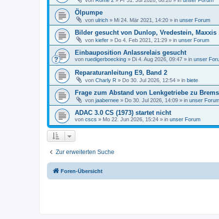
von
Rome 2
»
Fr 31. Jul 2026, 08:28
» in
unser Forum
Ölpumpe
von
ulrich
»
Mi 24. Mär 2021, 14:20
» in
unser Forum
Bilder gesucht von Dunlop, Vredestein, Maxxis 
von
kiefer
»
Do 4. Feb 2021, 21:29
» in
unser Forum
Einbauposition Anlassrelais gesucht
von
ruedigerboecking
»
Di 4. Aug 2026, 09:47
» in
unser For
Reparaturanleitung E9, Band 2
von
Charly R
»
Do 30. Jul 2026, 12:54
» in
biete
Frage zum Abstand von Lenkgetriebe zu Bremsk
von
jaabernee
»
Do 30. Jul 2026, 14:09
» in
unser Foru
ADAC 3.0 CS (1973) startet nicht
von
cscs
»
Mo 22. Jun 2026, 15:24
» in
unser Forum
Zur erweiterten Suche
Foren-Übersicht