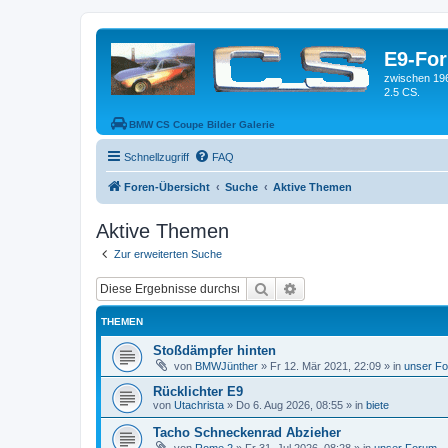
E9-Fo
zwischen 19
2.5 CS.
BMW CS Coupe Bilder Galerie
Schnellzugriff
FAQ
Foren-Übersicht
Suche
Aktive Themen
Aktive Themen
Zur erweiterten Suche
Suche
Erweiterte Suche
THEMEN
Stoßdämpfer hinten
von
BMWJünther
»
Fr 12. Mär 2021, 22:09
» in
unser F
Rücklichter E9
von
Utachrista
»
Do 6. Aug 2026, 08:55
» in
biete
Tacho Schneckenrad Abzieher