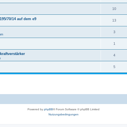
10
195/70/14 auf dem e9
13
3
um
1
raftverstärker
4
m
5
Powered by
phpBB
® Forum Software © phpBB Limited
Nutzungsbedingungen