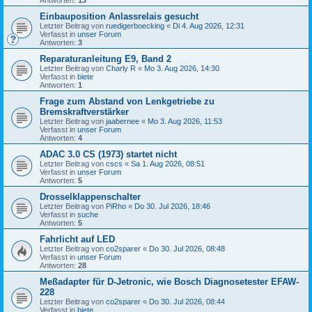
Einbauposition Anlassrelais gesucht
Letzter Beitrag von
ruedigerboecking
«
Di 4. Aug 2026, 12:31
Verfasst in
unser Forum
Antworten:
3
Reparaturanleitung E9, Band 2
Letzter Beitrag von
Charly R
«
Mo 3. Aug 2026, 14:30
Verfasst in
biete
Antworten:
1
Frage zum Abstand von Lenkgetriebe zu
Bremskraftverstärker
Letzter Beitrag von
jaabernee
«
Mo 3. Aug 2026, 11:53
Verfasst in
unser Forum
Antworten:
4
ADAC 3.0 CS (1973) startet nicht
Letzter Beitrag von
cscs
«
Sa 1. Aug 2026, 08:51
Verfasst in
unser Forum
Antworten:
5
Drosselklappenschalter
Letzter Beitrag von
PiRho
«
Do 30. Jul 2026, 18:46
Verfasst in
suche
Antworten:
5
Fahrlicht auf LED
Letzter Beitrag von
co2sparer
«
Do 30. Jul 2026, 08:48
Verfasst in
unser Forum
Antworten:
28
Meßadapter für D-Jetronic, wie Bosch Diagnosetester EFAW-
228
Letzter Beitrag von
co2sparer
«
Do 30. Jul 2026, 08:44
Verfasst in
biete