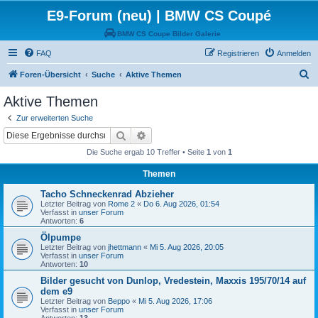
E9-Forum (neu) | BMW CS Coupé
BMW CS Coupe Bilder Galerie
FAQ
Registrieren
Anmelden
S
Foren-Übersicht
Suche
Aktive Themen
u
Aktive Themen
c
Zur erweiterten Suche
h
Suche
Erweiterte Suche
e
Die Suche ergab 10 Treffer • Seite
1
von
1
Themen
Tacho Schneckenrad Abzieher
Letzter Beitrag von
Rome 2
«
Do 6. Aug 2026, 01:54
Verfasst in
unser Forum
Antworten:
6
Ölpumpe
Letzter Beitrag von
jhettmann
«
Mi 5. Aug 2026, 20:05
Verfasst in
unser Forum
Antworten:
10
Bilder gesucht von Dunlop, Vredestein, Maxxis 195/70/14 auf
dem e9
Letzter Beitrag von
Beppo
«
Mi 5. Aug 2026, 17:06
Verfasst in
unser Forum
Antworten:
13