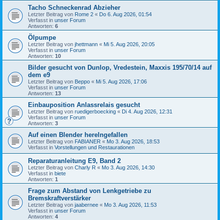
Tacho Schneckenrad Abzieher
Letzter Beitrag von
Rome 2
«
Do 6. Aug 2026, 01:54
Verfasst in
unser Forum
Antworten:
6
Ölpumpe
Letzter Beitrag von
jhettmann
«
Mi 5. Aug 2026, 20:05
Verfasst in
unser Forum
Antworten:
10
Bilder gesucht von Dunlop, Vredestein, Maxxis 195/70/14 auf
dem e9
Letzter Beitrag von
Beppo
«
Mi 5. Aug 2026, 17:06
Verfasst in
unser Forum
Antworten:
13
Einbauposition Anlassrelais gesucht
Letzter Beitrag von
ruedigerboecking
«
Di 4. Aug 2026, 12:31
Verfasst in
unser Forum
Antworten:
3
Auf einen Blender herelngefallen
Letzter Beitrag von
FABIANER
«
Mo 3. Aug 2026, 18:53
Verfasst in
Vorstellungen und Restaurationen
Reparaturanleitung E9, Band 2
Letzter Beitrag von
Charly R
«
Mo 3. Aug 2026, 14:30
Verfasst in
biete
Antworten:
1
Frage zum Abstand von Lenkgetriebe zu
Bremskraftverstärker
Letzter Beitrag von
jaabernee
«
Mo 3. Aug 2026, 11:53
Verfasst in
unser Forum
Antworten:
4