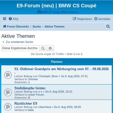
E9-Forum (neu) | BMW CS Coupé
BMW CS Coupe Bilder Galerie
FAQ
Registrieren
Anmelden
S
Foren-Übersicht
Suche
Aktive Themen
u
Aktive Themen
c
Zur erweiterten Suche
h
Suche
Erweiterte Suche
e
Die Suche ergab 10 Treffer • Seite
1
von
1
Themen
53. Oldtimer Grandprix am Nürburgring vom 07. - 09.08.2026
-
Letzter Beitrag von
Christoph, Bonn
«
So 9. Aug 2026, 07:51
Verfasst in
Termine
Antworten:
1
Stoßdämpfer hinten
Letzter Beitrag von
x-c
«
Do 6. Aug 2026, 10:21
Verfasst in
unser Forum
Antworten:
8
Rücklichter E9
Letzter Beitrag von
Utachrista
«
Do 6. Aug 2026, 08:55
Verfasst in
biete