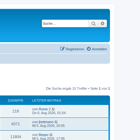
Suche
Erweiterte Suche
Registrieren
Anmelden
Die Suche ergab 10 Treffer • Seite
1
von
1
ZUGRIFFE
LETZTER BEITRAG
von
Rome 2
218
Do 6. Aug 2026, 01:54
von
jhettmann
4071
Mi 5. Aug 2026, 20:05
von
Beppo
11804
Mi 5. Aug 2026, 17:06