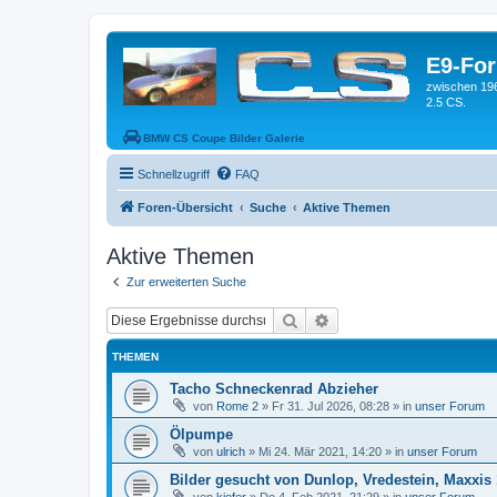
E9-Fo
zwischen 19
2.5 CS.
BMW CS Coupe Bilder Galerie
Schnellzugriff
FAQ
Foren-Übersicht
Suche
Aktive Themen
Aktive Themen
Zur erweiterten Suche
Suche
Erweiterte Suche
THEMEN
Tacho Schneckenrad Abzieher
von
Rome 2
»
Fr 31. Jul 2026, 08:28
» in
unser Forum
Ölpumpe
von
ulrich
»
Mi 24. Mär 2021, 14:20
» in
unser Forum
Bilder gesucht von Dunlop, Vredestein, Maxxis 