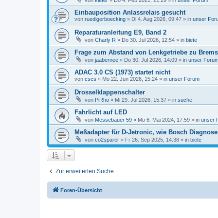
von
kiefer
»
Do 4. Feb 2021, 21:29
» in
unser Forum
Einbauposition Anlassrelais gesucht
von
ruedigerboecking
»
Di 4. Aug 2026, 09:47
» in
unser For
Reparaturanleitung E9, Band 2
von
Charly R
»
Do 30. Jul 2026, 12:54
» in
biete
Frage zum Abstand von Lenkgetriebe zu Bremsk
von
jaabernee
»
Do 30. Jul 2026, 14:09
» in
unser Foru
ADAC 3.0 CS (1973) startet nicht
von
cscs
»
Mo 22. Jun 2026, 15:24
» in
unser Forum
Drosselklappenschalter
von
PiRho
»
Mi 29. Jul 2026, 15:37
» in
suche
Fahrlicht auf LED
von
Messebauer 59
»
Mo 6. Mai 2024, 17:59
» in
unser 
Meßadapter für D-Jetronic, wie Bosch Diagnose
von
co2sparer
»
Fr 26. Sep 2025, 14:38
» in
biete
Zur erweiterten Suche
Foren-Übersicht