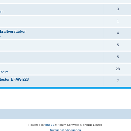
3
um
1
raftverstärker
4
m
5
5
28
Forum
tester EFAW-228
7
Powered by
phpBB
® Forum Software © phpBB Limited
Nutzungsbedingungen