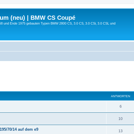
rum (neu) | BMW CS Coupé
68 und Ende 1975 gebauten Typen BMW 2800 CS, 3.0 CS, 3.0 CSi, 3.0 CSL und
ANTWORTEN
6
10
195/70/14 auf dem e9
13