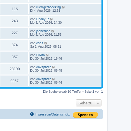
von
ruedigerboecking
115
Di 4. Aug 2026, 12:31
von
Charly R
243
Mo 3. Aug 2026, 14:30
von
jaabernee
227
Mo 3. Aug 2026, 11:53
von
cscs
874
Sa 1. Aug 2026, 08:51
von
PiRho
357
Do 30. Jul 2026, 18:46
von
co2sparer
28190
Do 30. Jul 2026, 08:48
von
co2sparer
9967
Do 30. Jul 2026, 08:44
Die Suche ergab 10 Treffer • Seite
1
von
1
Gehe zu
Impressum/Datenschutz