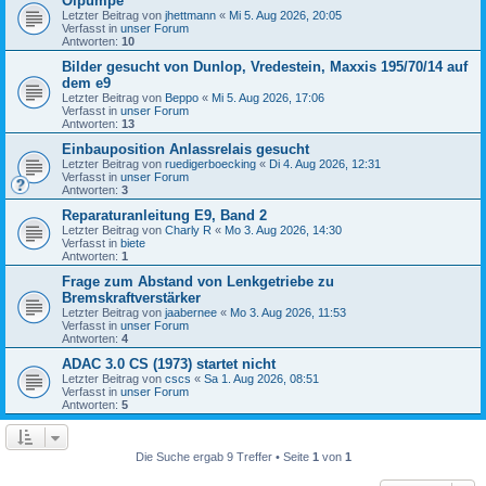
Ölpumpe
Letzter Beitrag von
jhettmann
«
Mi 5. Aug 2026, 20:05
Verfasst in
unser Forum
Antworten:
10
Bilder gesucht von Dunlop, Vredestein, Maxxis 195/70/14 auf
dem e9
Letzter Beitrag von
Beppo
«
Mi 5. Aug 2026, 17:06
Verfasst in
unser Forum
Antworten:
13
Einbauposition Anlassrelais gesucht
Letzter Beitrag von
ruedigerboecking
«
Di 4. Aug 2026, 12:31
Verfasst in
unser Forum
Antworten:
3
Reparaturanleitung E9, Band 2
Letzter Beitrag von
Charly R
«
Mo 3. Aug 2026, 14:30
Verfasst in
biete
Antworten:
1
Frage zum Abstand von Lenkgetriebe zu
Bremskraftverstärker
Letzter Beitrag von
jaabernee
«
Mo 3. Aug 2026, 11:53
Verfasst in
unser Forum
Antworten:
4
ADAC 3.0 CS (1973) startet nicht
Letzter Beitrag von
cscs
«
Sa 1. Aug 2026, 08:51
Verfasst in
unser Forum
Antworten:
5
Die Suche ergab 9 Treffer • Seite
1
von
1