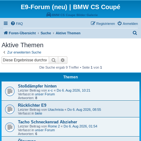
E9-Forum (neu) | BMW CS Coupé
BMW CS Coupe Bilder Galerie
FAQ
Registrieren
Anmelden
S
Foren-Übersicht
Suche
Aktive Themen
u
Aktive Themen
c
Zur erweiterten Suche
h
Suche
Erweiterte Suche
e
Die Suche ergab 9 Treffer • Seite
1
von
1
Themen
Stoßdämpfer hinten
Letzter Beitrag von
x-c
«
Do 6. Aug 2026, 10:21
Verfasst in
unser Forum
Antworten:
8
Rücklichter E9
Letzter Beitrag von
Utachrista
«
Do 6. Aug 2026, 08:55
Verfasst in
biete
Tacho Schneckenrad Abzieher
Letzter Beitrag von
Rome 2
«
Do 6. Aug 2026, 01:54
Verfasst in
unser Forum
Antworten:
6