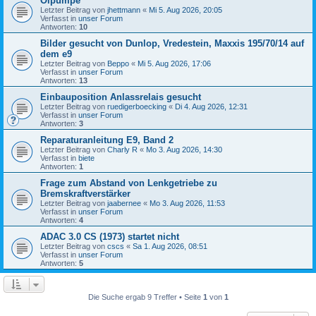
Ölpumpe
Letzter Beitrag von
jhettmann
«
Mi 5. Aug 2026, 20:05
Verfasst in
unser Forum
Antworten:
10
Bilder gesucht von Dunlop, Vredestein, Maxxis 195/70/14 auf
dem e9
Letzter Beitrag von
Beppo
«
Mi 5. Aug 2026, 17:06
Verfasst in
unser Forum
Antworten:
13
Einbauposition Anlassrelais gesucht
Letzter Beitrag von
ruedigerboecking
«
Di 4. Aug 2026, 12:31
Verfasst in
unser Forum
Antworten:
3
Reparaturanleitung E9, Band 2
Letzter Beitrag von
Charly R
«
Mo 3. Aug 2026, 14:30
Verfasst in
biete
Antworten:
1
Frage zum Abstand von Lenkgetriebe zu
Bremskraftverstärker
Letzter Beitrag von
jaabernee
«
Mo 3. Aug 2026, 11:53
Verfasst in
unser Forum
Antworten:
4
ADAC 3.0 CS (1973) startet nicht
Letzter Beitrag von
cscs
«
Sa 1. Aug 2026, 08:51
Verfasst in
unser Forum
Antworten:
5
Die Suche ergab 9 Treffer • Seite
1
von
1