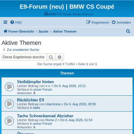
E9-Forum (neu) | BMW CS Coupé
BMW CS Coupe Bilder Galerie
FAQ
Registrieren
Anmelden
S
Foren-Übersicht
Suche
Aktive Themen
u
Aktive Themen
c
Zur erweiterten Suche
h
Suche
Erweiterte Suche
e
Die Suche ergab 9 Treffer • Seite
1
von
1
Themen
Stoßdämpfer hinten
Letzter Beitrag von
x-c
«
Do 6. Aug 2026, 10:21
Verfasst in
unser Forum
Antworten:
8
Rücklichter E9
Letzter Beitrag von
Utachrista
«
Do 6. Aug 2026, 08:55
Verfasst in
biete
Tacho Schneckenrad Abzieher
Letzter Beitrag von
Rome 2
«
Do 6. Aug 2026, 01:54
Verfasst in
unser Forum
Antworten:
6