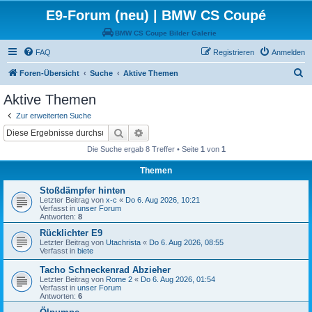
E9-Forum (neu) | BMW CS Coupé
BMW CS Coupe Bilder Galerie
FAQ
Registrieren
Anmelden
S
Foren-Übersicht
Suche
Aktive Themen
u
Aktive Themen
c
Zur erweiterten Suche
h
Suche
Erweiterte Suche
e
Die Suche ergab 8 Treffer • Seite
1
von
1
Themen
Stoßdämpfer hinten
Letzter Beitrag von
x-c
«
Do 6. Aug 2026, 10:21
Verfasst in
unser Forum
Antworten:
8
Rücklichter E9
Letzter Beitrag von
Utachrista
«
Do 6. Aug 2026, 08:55
Verfasst in
biete
Tacho Schneckenrad Abzieher
Letzter Beitrag von
Rome 2
«
Do 6. Aug 2026, 01:54
Verfasst in
unser Forum
Antworten:
6