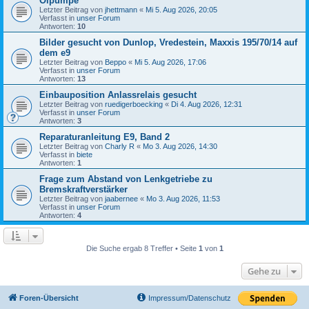
Ölpumpe
Letzter Beitrag von
jhettmann
«
Mi 5. Aug 2026, 20:05
Verfasst in
unser Forum
Antworten:
10
Bilder gesucht von Dunlop, Vredestein, Maxxis 195/70/14 auf
dem e9
Letzter Beitrag von
Beppo
«
Mi 5. Aug 2026, 17:06
Verfasst in
unser Forum
Antworten:
13
Einbauposition Anlassrelais gesucht
Letzter Beitrag von
ruedigerboecking
«
Di 4. Aug 2026, 12:31
Verfasst in
unser Forum
Antworten:
3
Reparaturanleitung E9, Band 2
Letzter Beitrag von
Charly R
«
Mo 3. Aug 2026, 14:30
Verfasst in
biete
Antworten:
1
Frage zum Abstand von Lenkgetriebe zu
Bremskraftverstärker
Letzter Beitrag von
jaabernee
«
Mo 3. Aug 2026, 11:53
Verfasst in
unser Forum
Antworten:
4
Die Suche ergab 8 Treffer • Seite
1
von
1
Gehe zu
Foren-Übersicht
Impressum/Datenschutz