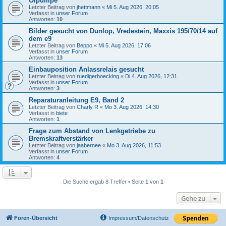
Ölpumpe
Letzter Beitrag von
jhettmann
«
Mi 5. Aug 2026, 20:05
Verfasst in
unser Forum
Antworten:
10
Bilder gesucht von Dunlop, Vredestein, Maxxis 195/70/14 auf
dem e9
Letzter Beitrag von
Beppo
«
Mi 5. Aug 2026, 17:06
Verfasst in
unser Forum
Antworten:
13
Einbauposition Anlassrelais gesucht
Letzter Beitrag von
ruedigerboecking
«
Di 4. Aug 2026, 12:31
Verfasst in
unser Forum
Antworten:
3
Reparaturanleitung E9, Band 2
Letzter Beitrag von
Charly R
«
Mo 3. Aug 2026, 14:30
Verfasst in
biete
Antworten:
1
Frage zum Abstand von Lenkgetriebe zu
Bremskraftverstärker
Letzter Beitrag von
jaabernee
«
Mo 3. Aug 2026, 11:53
Verfasst in
unser Forum
Antworten:
4
Die Suche ergab 8 Treffer • Seite
1
von
1
Gehe zu
Foren-Übersicht
Impressum/Datenschutz