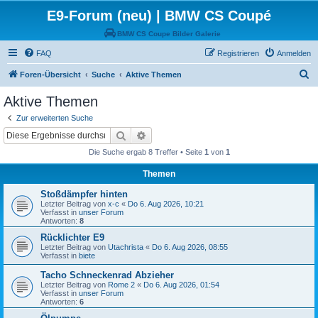
E9-Forum (neu) | BMW CS Coupé
BMW CS Coupe Bilder Galerie
FAQ
Registrieren
Anmelden
S
Foren-Übersicht
Suche
Aktive Themen
u
Aktive Themen
c
Zur erweiterten Suche
h
Suche
Erweiterte Suche
e
Die Suche ergab 8 Treffer • Seite
1
von
1
Themen
Stoßdämpfer hinten
Letzter Beitrag von
x-c
«
Do 6. Aug 2026, 10:21
Verfasst in
unser Forum
Antworten:
8
Rücklichter E9
Letzter Beitrag von
Utachrista
«
Do 6. Aug 2026, 08:55
Verfasst in
biete
Tacho Schneckenrad Abzieher
Letzter Beitrag von
Rome 2
«
Do 6. Aug 2026, 01:54
Verfasst in
unser Forum
Antworten:
6