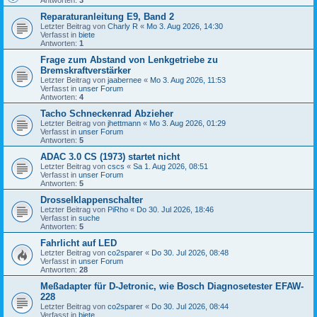
Reparaturanleitung E9, Band 2
Letzter Beitrag von
Charly R
«
Mo 3. Aug 2026, 14:30
Verfasst in
biete
Antworten:
1
Frage zum Abstand von Lenkgetriebe zu
Bremskraftverstärker
Letzter Beitrag von
jaabernee
«
Mo 3. Aug 2026, 11:53
Verfasst in
unser Forum
Antworten:
4
Tacho Schneckenrad Abzieher
Letzter Beitrag von
jhettmann
«
Mo 3. Aug 2026, 01:29
Verfasst in
unser Forum
Antworten:
5
ADAC 3.0 CS (1973) startet nicht
Letzter Beitrag von
cscs
«
Sa 1. Aug 2026, 08:51
Verfasst in
unser Forum
Antworten:
5
Drosselklappenschalter
Letzter Beitrag von
PiRho
«
Do 30. Jul 2026, 18:46
Verfasst in
suche
Antworten:
5
Fahrlicht auf LED
Letzter Beitrag von
co2sparer
«
Do 30. Jul 2026, 08:48
Verfasst in
unser Forum
Antworten:
28
Meßadapter für D-Jetronic, wie Bosch Diagnosetester EFAW-
228
Letzter Beitrag von
co2sparer
«
Do 30. Jul 2026, 08:44
Verfasst in
biete