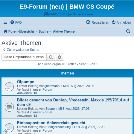
E9-Forum (neu) | BMW CS Coupé
BMW CS Coupe Bilder Galerie
FAQ
Registrieren
Anmelden
S
Foren-Übersicht
Suche
Aktive Themen
u
Aktive Themen
c
Zur erweiterten Suche
h
Suche
Erweiterte Suche
e
Die Suche ergab 10 Treffer • Seite
1
von
1
Themen
Ölpumpe
Letzter Beitrag von
jhettmann
«
Mi 5. Aug 2026, 20:05
Verfasst in
unser Forum
Antworten:
10
Bilder gesucht von Dunlop, Vredestein, Maxxis 195/70/14 auf
dem e9
Letzter Beitrag von
Beppo
«
Mi 5. Aug 2026, 17:06
Verfasst in
unser Forum
Antworten:
13
Einbauposition Anlassrelais gesucht
Letzter Beitrag von
ruedigerboecking
«
Di 4. Aug 2026, 12:31
Verfasst in
unser Forum
Antworten:
3