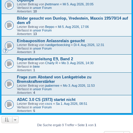
Ölpumpe
Letzter Beitrag von
jhettmann
«
Mi 5. Aug 2026, 20:05
Verfasst in
unser Forum
Antworten:
10
Bilder gesucht von Dunlop, Vredestein, Maxxis 195/70/14 auf
dem e9
Letzter Beitrag von
Beppo
«
Mi 5. Aug 2026, 17:06
Verfasst in
unser Forum
Antworten:
13
Einbauposition Anlassrelais gesucht
Letzter Beitrag von
ruedigerboecking
«
Di 4. Aug 2026, 12:31
Verfasst in
unser Forum
Antworten:
3
Reparaturanleitung E9, Band 2
Letzter Beitrag von
Charly R
«
Mo 3. Aug 2026, 14:30
Verfasst in
biete
Antworten:
1
Frage zum Abstand von Lenkgetriebe zu
Bremskraftverstärker
Letzter Beitrag von
jaabernee
«
Mo 3. Aug 2026, 11:53
Verfasst in
unser Forum
Antworten:
4
ADAC 3.0 CS (1973) startet nicht
Letzter Beitrag von
cscs
«
Sa 1. Aug 2026, 08:51
Verfasst in
unser Forum
Antworten:
5
Die Suche ergab 9 Treffer • Seite
1
von
1