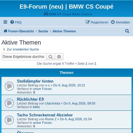
E9-Forum (neu) | BMW CS Coupé
BMW CS Coupe Bilder Galerie
FAQ
Registrieren
Anmelden
S
Foren-Übersicht
Suche
Aktive Themen
u
Aktive Themen
c
Zur erweiterten Suche
h
Suche
Erweiterte Suche
e
Die Suche ergab 9 Treffer • Seite
1
von
1
Themen
Stoßdämpfer hinten
Letzter Beitrag von
x-c
«
Do 6. Aug 2026, 10:21
Verfasst in
unser Forum
Antworten:
8
Rücklichter E9
Letzter Beitrag von
Utachrista
«
Do 6. Aug 2026, 08:55
Verfasst in
biete
Tacho Schneckenrad Abzieher
Letzter Beitrag von
Rome 2
«
Do 6. Aug 2026, 01:54
Verfasst in
unser Forum
Antworten:
6