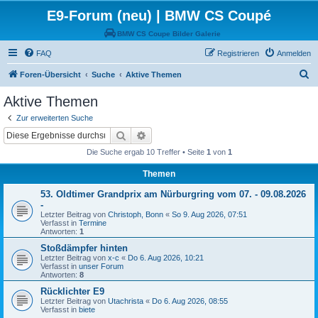
E9-Forum (neu) | BMW CS Coupé
BMW CS Coupe Bilder Galerie
FAQ
Registrieren
Anmelden
S
Foren-Übersicht
Suche
Aktive Themen
u
Aktive Themen
c
Zur erweiterten Suche
h
Suche
Erweiterte Suche
e
Die Suche ergab 10 Treffer • Seite
1
von
1
Themen
53. Oldtimer Grandprix am Nürburgring vom 07. - 09.08.2026
-
Letzter Beitrag von
Christoph, Bonn
«
So 9. Aug 2026, 07:51
Verfasst in
Termine
Antworten:
1
Stoßdämpfer hinten
Letzter Beitrag von
x-c
«
Do 6. Aug 2026, 10:21
Verfasst in
unser Forum
Antworten:
8
Rücklichter E9
Letzter Beitrag von
Utachrista
«
Do 6. Aug 2026, 08:55
Verfasst in
biete