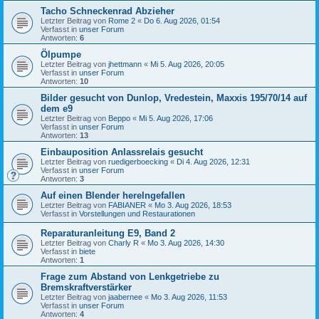
Tacho Schneckenrad Abzieher
Letzter Beitrag von
Rome 2
«
Do 6. Aug 2026, 01:54
Verfasst in
unser Forum
Antworten:
6
Ölpumpe
Letzter Beitrag von
jhettmann
«
Mi 5. Aug 2026, 20:05
Verfasst in
unser Forum
Antworten:
10
Bilder gesucht von Dunlop, Vredestein, Maxxis 195/70/14 auf
dem e9
Letzter Beitrag von
Beppo
«
Mi 5. Aug 2026, 17:06
Verfasst in
unser Forum
Antworten:
13
Einbauposition Anlassrelais gesucht
Letzter Beitrag von
ruedigerboecking
«
Di 4. Aug 2026, 12:31
Verfasst in
unser Forum
Antworten:
3
Auf einen Blender herelngefallen
Letzter Beitrag von
FABIANER
«
Mo 3. Aug 2026, 18:53
Verfasst in
Vorstellungen und Restaurationen
Reparaturanleitung E9, Band 2
Letzter Beitrag von
Charly R
«
Mo 3. Aug 2026, 14:30
Verfasst in
biete
Antworten:
1
Frage zum Abstand von Lenkgetriebe zu
Bremskraftverstärker
Letzter Beitrag von
jaabernee
«
Mo 3. Aug 2026, 11:53
Verfasst in
unser Forum
Antworten:
4