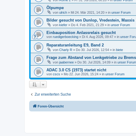
von
Rome 2
»
Fr 31. Jul 2026, 08:28
» in
unser Forum
Ölpumpe
von
ulrich
»
Mi 24. Mär 2021, 14:20
» in
unser Forum
Bilder gesucht von Dunlop, Vredestein, Maxxis 
von
kiefer
»
Do 4. Feb 2021, 21:29
» in
unser Forum
Einbauposition Anlassrelais gesucht
von
ruedigerboecking
»
Di 4. Aug 2026, 09:47
» in
unser For
Reparaturanleitung E9, Band 2
von
Charly R
»
Do 30. Jul 2026, 12:54
» in
biete
Frage zum Abstand von Lenkgetriebe zu Bremsk
von
jaabernee
»
Do 30. Jul 2026, 14:09
» in
unser Foru
ADAC 3.0 CS (1973) startet nicht
von
cscs
»
Mo 22. Jun 2026, 15:24
» in
unser Forum
Zur erweiterten Suche
Foren-Übersicht