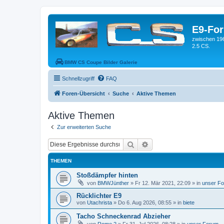
E9-Fo
zwischen 19
2.5 CS.
BMW CS Coupe Bilder Galerie
Schnellzugriff
FAQ
Foren-Übersicht
Suche
Aktive Themen
Aktive Themen
Zur erweiterten Suche
Suche
Erweiterte Suche
THEMEN
Stoßdämpfer hinten
von
BMWJünther
»
Fr 12. Mär 2021, 22:09
» in
unser F
Rücklichter E9
von
Utachrista
»
Do 6. Aug 2026, 08:55
» in
biete
Tacho Schneckenrad Abzieher