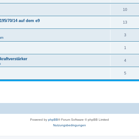
10
195/70/14 auf dem e9
13
3
um
1
raftverstärker
4
m
5
Powered by
phpBB
® Forum Software © phpBB Limited
Nutzungsbedingungen