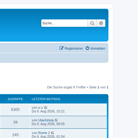
Suche
Erweiterte Suche
Registrieren
Anmelden
Die Suche ergab 9 Treffer • Seite
1
von
1
ZUGRIFFE
LETZTER BEITRAG
von
x-c
6305
Do 6. Aug 2026, 10:21
von
Utachrista
39
Do 6. Aug 2026, 08:55
von
Rome 2
245
Do 6. Aug 2026, 01:54