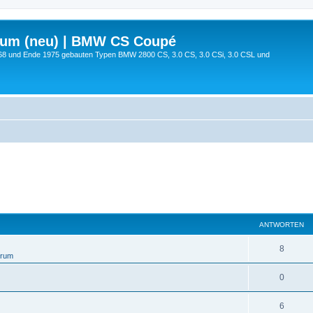
rum (neu) | BMW CS Coupé
68 und Ende 1975 gebauten Typen BMW 2800 CS, 3.0 CS, 3.0 CSi, 3.0 CSL und
ANTWORTEN
8
orum
0
6