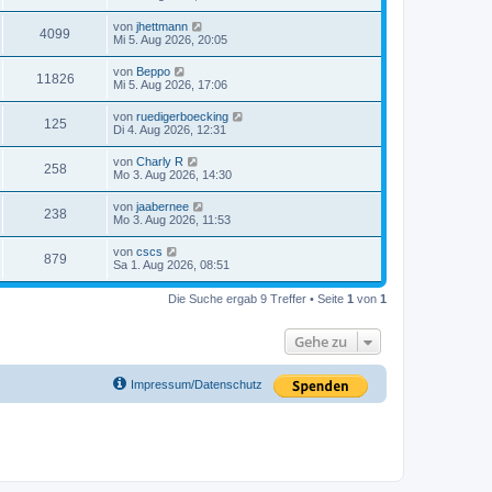
von
jhettmann
4099
Mi 5. Aug 2026, 20:05
von
Beppo
11826
Mi 5. Aug 2026, 17:06
von
ruedigerboecking
125
Di 4. Aug 2026, 12:31
von
Charly R
258
Mo 3. Aug 2026, 14:30
von
jaabernee
238
Mo 3. Aug 2026, 11:53
von
cscs
879
Sa 1. Aug 2026, 08:51
Die Suche ergab 9 Treffer • Seite
1
von
1
Gehe zu
Impressum/Datenschutz