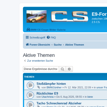
E9-Fo
zwischen 19
2.5 CS.
BMW CS Coupe Bilder Galerie
Schnellzugriff
FAQ
Foren-Übersicht
Suche
Aktive Themen
Aktive Themen
Zur erweiterten Suche
Suche
Erweiterte Suche
THEMEN
Stoßdämpfer hinten
von
BMWJünther
»
Fr 12. Mär 2021, 22:09
» in
unser F
Rücklichter E9
von
Utachrista
»
Do 6. Aug 2026, 08:55
» in
biete
Tacho Schneckenrad Abzieher