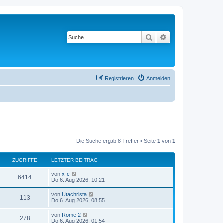
Suche
Erweiterte Suche
Registrieren
Anmelden
Die Suche ergab 8 Treffer • Seite
1
von
1
ZUGRIFFE
LETZTER BEITRAG
von
x-c
6414
Do 6. Aug 2026, 10:21
von
Utachrista
113
Do 6. Aug 2026, 08:55
von
Rome 2
278
Do 6. Aug 2026, 01:54