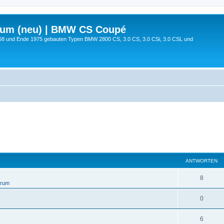
rum (neu) | BMW CS Coupé
68 und Ende 1975 gebauten Typen BMW 2800 CS, 3.0 CS, 3.0 CSi, 3.0 CSL und
ANTWORTEN
8
orum
0
6