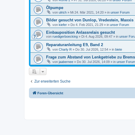
von
Rome 2
»
Fr 31. Jul 2026, 08:28
» in
unser Forum
Ölpumpe
von
ulrich
»
Mi 24. Mär 2021, 14:20
» in
unser Forum
Bilder gesucht von Dunlop, Vredestein, Maxxis 
von
kiefer
»
Do 4. Feb 2021, 21:29
» in
unser Forum
Einbauposition Anlassrelais gesucht
von
ruedigerboecking
»
Di 4. Aug 2026, 09:47
» in
unser For
Reparaturanleitung E9, Band 2
von
Charly R
»
Do 30. Jul 2026, 12:54
» in
biete
Frage zum Abstand von Lenkgetriebe zu Bremsk
von
jaabernee
»
Do 30. Jul 2026, 14:09
» in
unser Foru
Zur erweiterten Suche
Foren-Übersicht