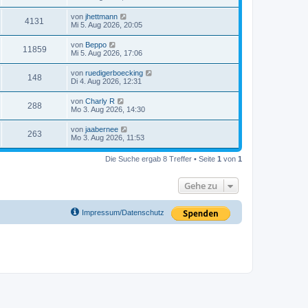
von
jhettmann
4131
Mi 5. Aug 2026, 20:05
von
Beppo
11859
Mi 5. Aug 2026, 17:06
von
ruedigerboecking
148
Di 4. Aug 2026, 12:31
von
Charly R
288
Mo 3. Aug 2026, 14:30
von
jaabernee
263
Mo 3. Aug 2026, 11:53
Die Suche ergab 8 Treffer • Seite
1
von
1
Gehe zu
Impressum/Datenschutz