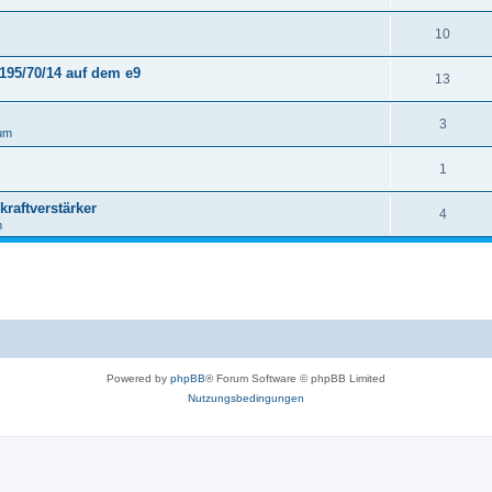
10
195/70/14 auf dem e9
13
3
um
1
raftverstärker
4
m
Powered by
phpBB
® Forum Software © phpBB Limited
Nutzungsbedingungen